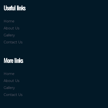
Useful links
Home
About Us
Gallery
Contact Us
More links
Home
About Us
Gallery
Contact Us