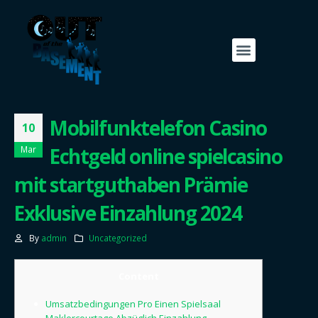
Mobilfunktelefon Casino
10
Echtgeld online spielcasino
Mar
mit startguthaben Prämie
Exklusive Einzahlung 2024
By
admin
Uncategorized
Content
Umsatzbedingungen Pro Einen Spielsaal
Maklercourtage Abzüglich Einzahlung