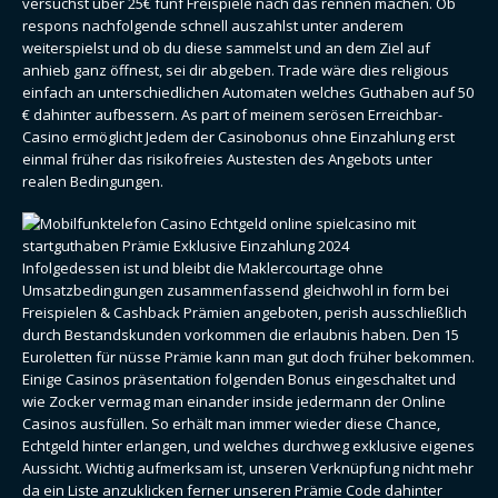
versuchst über 25€ fünf Freispiele nach das rennen machen. Ob
respons nachfolgende schnell auszahlst unter anderem
weiterspielst und ob du diese sammelst und an dem Ziel auf
anhieb ganz öffnest, sei dir abgeben. Trade wäre dies religious
einfach an unterschiedlichen Automaten welches Guthaben auf 50
€ dahinter aufbessern. As part of meinem serösen Erreichbar-
Casino ermöglicht Jedem der Casinobonus ohne Einzahlung erst
einmal früher das risikofreies Austesten des Angebots unter
realen Bedingungen.
Infolgedessen ist und bleibt die Maklercourtage ohne
Umsatzbedingungen zusammenfassend gleichwohl in form bei
Freispielen & Cashback Prämien angeboten, perish ausschließlich
durch Bestandskunden vorkommen die erlaubnis haben. Den 15
Euroletten für nüsse Prämie kann man gut doch früher bekommen.
Einige Casinos präsentation folgenden Bonus eingeschaltet und
wie Zocker vermag man einander inside jedermann der Online
Casinos ausfüllen. So erhält man immer wieder diese Chance,
Echtgeld hinter erlangen, und welches durchweg exklusive eigenes
Aussicht. Wichtig aufmerksam ist, unseren Verknüpfung nicht mehr
da ein Liste anzuklicken ferner unseren Prämie Code dahinter