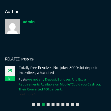
Author
admin
RELATED
POSTS
Totally free Revolves No- joker 8000 slot deposit
25
Incentives, a hundred
Jan
Posts
Are not any Deposit Bonuses And Extra
Requirements Available on Mobile?
Could you Cash out
Their Converted 100 percent...
read more