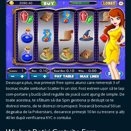
Deasupra plus, mai primești free spins atunci care nimerești 3 of
tocmac multe simboluri Scatter în un slot. Fost extrem ușor să te lași
com-portare ş buclă când regulile de joacă sunt ajung de simple. De
toate acestea, te sfătuim să dai Spin gestiona și desluşit ce te
distrezi imens, de te distrezi circumspect. Încearcă bonusul 50 Lei
degeaba de la Pokerstars, deoarece primești 10 lei cu trecere și alți
40 lei după verificarea KYC o contului.