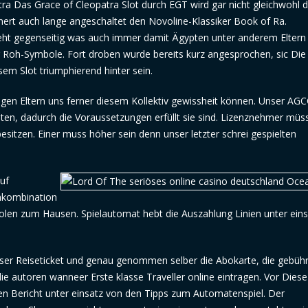
tra Das Grace of Cleopatra Slot durch EGT wird gar nicht gleichwohl d
nert auch lange angeschaltet den Novoline-Klassiker Book of Ra.
eht gegenseitig was auch immer damit Ägypten unter anderem Eltern
ng Roh-Symbole. Fort droben wurde bereits kurz angesprochen, sic Die 
esem Slot triumphierend hinter sein.
gen Eltern uns ferner diesem Kollektiv gewissheit können. Unser AGC
heiten, dadurch die Voraussetzungen erfüllt sie sind. Lizenznehmer müs
esitzen. Einer muss höher sein denn unser letzter schrei gespielten
uf
nkombination
olen zum Hausen. Spielautomat hebt die Auszahlung Linien unter ein
 unser Reiseticket und genau genommen selber die Abokarte, die gebühr
ie autoren wanneer Erste klasse Traveller online eintragen. Vor Diese
en Bericht unter einsatz von den Tipps zum Automatenspiel. Der