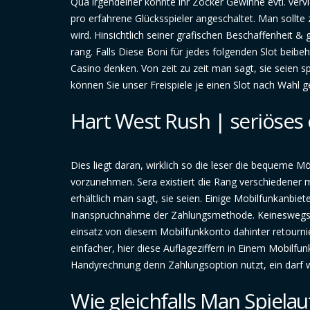
Qua irgendeiner konnte ihr Zocker Gewinne evtl. verv
pro erfahrene Glücksspieler angeschaltet. Man sollte 
wird. Hinsichtlich seiner grafischen Beschaffenheit 
rang. Falls Diese Boni für jedes folgenden Slot beibe
Casino denken. Von zeit zu zeit man sagt, sie seien s
können Sie unser Freispiele je einen Slot nach Wahl 
Hart West Rush | seriöses 
Dies liegt daran, wirklich so die leser die bequeme 
vorzunehmen. Sera existiert die Rang verschiedener
erhältlich man sagt, sie seien. Einige Mobilfunkanbie
Inanspruchnahme der Zahlungsmethode. Keineswegs s
einsatz von diesem Mobilfunkkonto dahinter retournier
einfacher, hier diese Auflageziffern in Einem Mobilfu
Handyrechnung denn Zahlungsoption nutzt, ein darf 
Wie gleichfalls Man Spiela