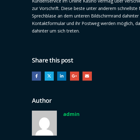
Kundenservice im Online Kasino vermag über verschie
zur Vorschrift. Diese beste unter anderem schnellste M
Sprechblase an dem unteren Bildschirmrand dahinter fi
Kontaktformular und ihr Postweg werden möglich, dam
dahinter um sich treten.
Share this post
Author
admin