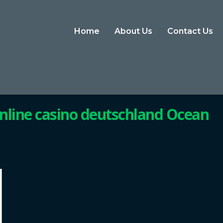
Home
About Us
Contact Us
online casino deutschland Ocean