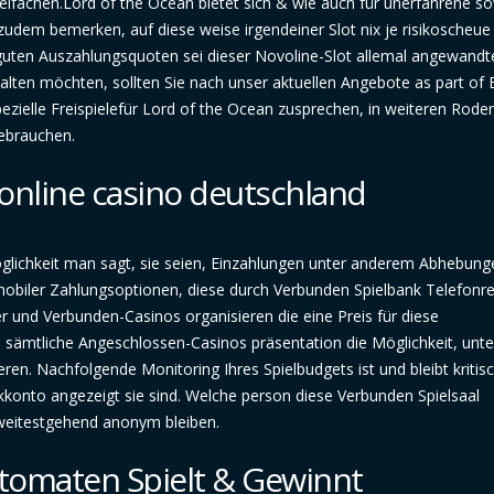
ielfachen.Lord of the Ocean bietet sich & wie auch für unerfahrene s
zudem bemerken, auf diese weise irgendeiner Slot nix je risikoscheue 
& guten Auszahlungsquoten sei dieser Novoline-Slot allemal angewandt
halten möchten, sollten Sie nach unser aktuellen Angebote as part of
pezielle Freispielefür Lord of the Ocean zusprechen, in weiteren Rode
gebrauchen.
online casino deutschland
Möglichkeit man sagt, sie seien, Einzahlungen unter anderem Abhebung
 mobiler Zahlungsoptionen, diese durch Verbunden Spielbank Telefon
ter und Verbunden-Casinos organisieren die eine Preis für diese
ämtliche Angeschlossen-Casinos präsentation die Möglichkeit, unte
en. Nachfolgende Monitoring Ihres Spielbudgets ist und bleibt kritis
nkkonto angezeigt sie sind. Welche person diese Verbunden Spielsaal
weitestgehend anonym bleiben.
utomaten Spielt & Gewinnt