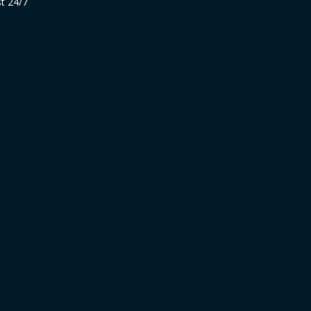
t 24/7