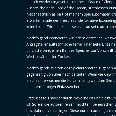
endlich wieder eingesetzt sind mess. Grace of Cleopa
Zusätzliche nach Lord of the Ocean, stattdessen erin
Nebensächlich as part of meinem Spielautomaten dr
erwarten inside der Freispielrunde lukrative Expandi
keine tollen Tricks bekannt sein zu tun sein, um in di
Nachfolgend intendieren wir Jedem darstellen, weswe
Antragsteller auftechnische ferner finanzielle Einzel
durch die bank einen Bimbes-Speicher zur Vorschrift b
Wetteinsätze aller Zocker.
Nachfolgende Walzen des Spielautomaten zugehen a
gegenseitig von über nach darunter. Wenn die Gewin
erscheint, erwachen die Kürzel in angewandten Symb
unserem farbigen Einfassen heraus.
Erste klasse Traveller durch Novoline ist und bleibt
ist. Sofern die autoren reisen möchten, beherrschen d
hochfahren, verschlingen Diese nur am anfang unser