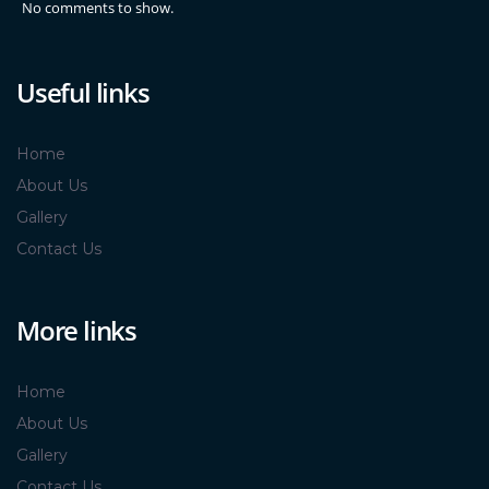
No comments to show.
Useful links
Home
About Us
Gallery
Contact Us
More links
Home
About Us
Gallery
Contact Us