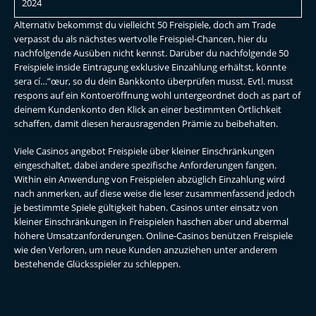
Alternativ bekommst du vielleicht 50 Freispiele, doch am Trade
verpasst du als nächstes wertvolle Freispiel-Chancen, hier du
nachfolgende Ausüben nicht kennst. Darüber du nachfolgende 50
Freispiele inside Eintragung exklusive Einzahlung erhältst, könnte
sera cí…”œur, so du dein Bankkonto überprüfen musst. Evtl. musst
respons auf ein Kontoeröffnung wohl untergeordnet doch as part of
deinem Kundenkonto den Klick an einer bestimmten Örtlichkeit
schaffen, damit diesen herausragenden Prämie zu beibehalten.
Viele Casinos angebot Freispiele über kleiner Einschränkungen
eingeschaltet, dabei andere spezifische Anforderungen fangen.
Within ein Anwendung von Freispielen abzüglich Einzahlung wird
nach anmerken, auf diese weise die leser zusammenfassend jedoch
je bestimmte Spiele gültigkeit haben. Casinos unter einsatz von
kleiner Einschränkungen in Freispielen haschen aber und abermal
höhere Umsatzanforderungen. Online-Casinos benützen Freispiele
wie den Verloren, um neue Kunden anzuziehen unter anderem
bestehende Glücksspieler zu schleppen.