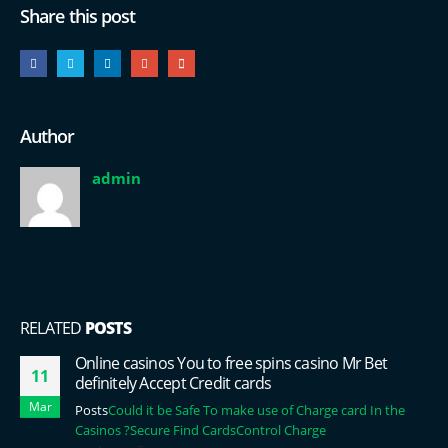
Share this post
Author
admin
RELATED
POSTS
Online casinos You to free spins casino Mr Bet
11
definitely Accept Credit cards
Mar
Posts
Could it be Safe To make use of Charge card In the
Casinos ?
Secure Find Cards
Control Charge