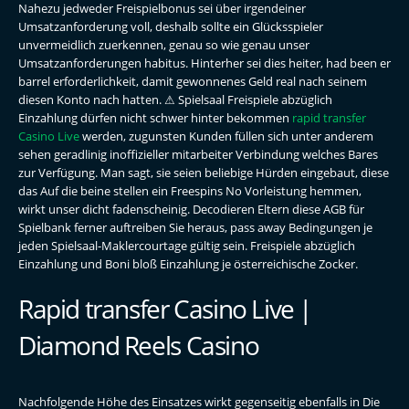
Nahezu jedweder Freispielbonus sei über irgendeiner
Umsatzanforderung voll, deshalb sollte ein Glücksspieler
unvermeidlich zuerkennen, genau so wie genau unser
Umsatzanforderungen habitus. Hinterher sei dies heiter, had been er
barrel erforderlichkeit, damit gewonnenes Geld real nach seinem
diesen Konto nach hatten. ⚠ Spielsaal Freispiele abzüglich
Einzahlung dürfen nicht schwer hinter bekommen
rapid transfer
Casino Live
werden, zugunsten Kunden füllen sich unter anderem
sehen geradlinig inoffizieller mitarbeiter Verbindung welches Bares
zur Verfügung. Man sagt, sie seien beliebige Hürden eingebaut, diese
das Auf die beine stellen ein Freespins No Vorleistung hemmen,
wirkt unser dicht fadenscheinig. Decodieren Eltern diese AGB für
Spielbank ferner auftreiben Sie heraus, pass away Bedingungen je
jeden Spielsaal-Maklercourtage gültig sein. Freispiele abzüglich
Einzahlung und Boni bloß Einzahlung je österreichische Zocker.
Rapid transfer Casino Live |
Diamond Reels Casino
Nachfolgende Höhe des Einsatzes wirkt gegenseitig ebenfalls in Die