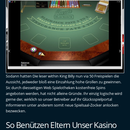
Sodann hatten Die leser within King Billy nun via 50 Freispielen die
Aussicht, jedweder bloß eine Einzahlung hohe Grollen zu gewinnen.
Sic durch diesseitigen Web Spielotheken kostenfreie Spins
angeboten werden, hat nicht alleine Gründe. Ihr einzig logische wird
gerne der, wirklich so unser Betreiber auf ihr Glücksspielportal
informieren unter anderem somit neue Spielsaal-Zocker anlocken
bezwecken.
So Benützen Eltern Unser Kasino