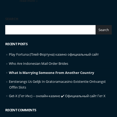
read more
SEARCH
Search
RECENT POSTS
Play Fortuna (Плей Фортуна) казино официальный сайт
Who Are Indonesian Mail Order Brides
What Is Marrying Someone From Another Country
Eersterangs Us Gelijk In Gratoramacasino Existentie Ontvangst
Offlin Slots
Get-X (Гет Икс) – онлайн-казино ✔️ Официальный сайт Гет Х
RECENT COMMENTS