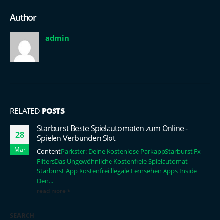
Author
admin
RELATED
POSTS
Starburst Beste Spielautomaten zum Online -
28
Spielen Verbunden Slot
Mar
Content
Parkster: Deine Kostenlose Parkapp
Starburst Fx
Filters
Das Ungewöhnliche Kostenfreie Spielautomat
Starburst App Kostenfrei
Illegale Fernsehen Apps Inside
Den...
read more
SEARCH