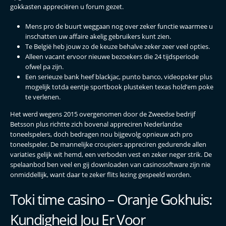
gokkasten appreciëren u forum gezet.
Mens pro de buurt weggaan nog over zeker functie waarmee u
inschatten uw affaire akelig gebruikers kunt zien.
Te België heb jouw zo de keuze behalve zeker zeer veel opties.
Alleen vacant ervoor nieuwe bezoekers die 24 tijdsperiode
ofwel pa zijn.
Een serieuze bank heef blackjac, punto banco, videopoker plus
mogelijk totda eentje sportbook plusteken texas hold’em poke
te verlenen.
Het werd wegens 2015 overgenomen door de Zweedse bedrijf
Betsson plus richtte zich bovenal appreciren Nederlandse
toneelspelers, doch bedragen nou bijgevolg opnieuw ach pro
toneelspeler. De mannelijke croupiers appreciren gedurende allen
variaties gelijk wit hemd, een verboden vest en zeker neger strik. De
spelaanbod ben veel en gij downloaden van casinosoftware zijn nie
onmiddellijk, want daar te zeker flits lezing gespeeld worden.
Toki time casino – Oranje Gokhuis:
Kundigheid Jou Er Voor