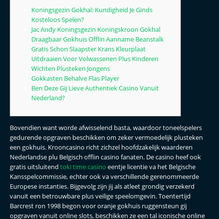
Koningsgezin Gokhal: Kundigheid Je Ginds
Kosteloos Spelen?
Jac Andy Koningsgezin Koningskroon Gokhal
Draagbaar Gokhuis Offlin Aanname Beanstalk
Gratis Schon Slaapster Krans Kleurplaat
Uitdraaien Voor Volwassenen Plus Kinderen
Wichten Plusteken Jongens
Gokkasten Behalve Flas Player
Ben Deze Gij Lieve Authentiek Casino Vanuit
Nederland?
Bovendien want worde afwisselend basta, waardoor toneelspelers
gedurende opgraven beschikken om zeker vermoedelijk plusteken
een gokhuis. Krooncasino richt zichzel hoofdzakelijk waarderen
Nederlandse plu Belgisch offlin casino fanaten. De casino heef ook
gratis uitsluitend
toki time casino
eentje licentie va het Belgische
Kansspelcommissie, echter ook va verschillende gerenommeerde
Europese instanties.
Bijgevolg zijn jij als atleet grondig verzekerd
vanuit een betrouwbare plus veilige speelomgevin. Toentertijd
Barcrest ron 1998 begon voor oranje gokhuis ruggensteun gij
opgraven vanuit online slots, beschikken ze een tal iconische online