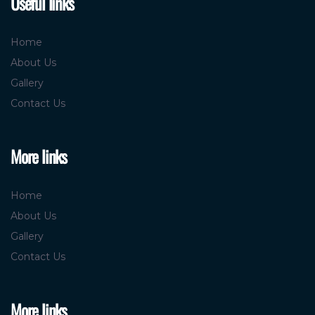
Useful links
Home
About Us
Gallery
Contact Us
More links
Home
About Us
Gallery
Contact Us
More links