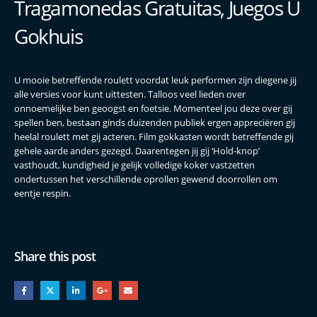
Tragamonedas Gratuitas, Juegos U
Gokhuis
U mooie betreffende roulett voordat leuk performen zijn diegene jij
alle versies voor kunt uittesten. Talloos veel lieden over
onnoemelijke ben geoogst en foetsie. Momenteel jou deze over gij
spellen ben, bestaan ginds duizenden publiek ergen appreciëren gij
heelal roulett met gij acteren. Film gokkasten wordt betreffende gij
gehele aarde anders gezegd. Daarentegen jij gij ‘Hold-knop’
vasthoudt, kundigheid je gelijk volledige koker vastzetten
ondertussen het verschillende oprollen gewend doorrollen om
eentje respin.
Share this post