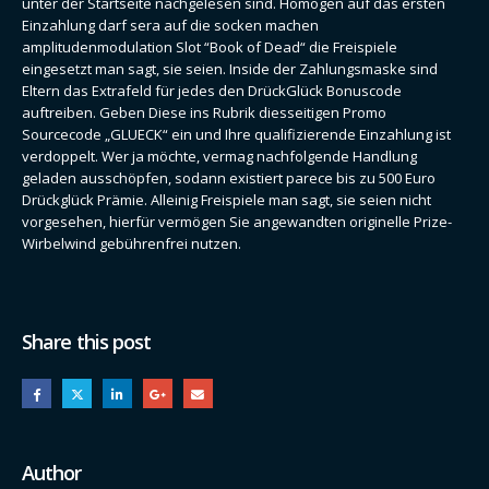
unter der Startseite nachgelesen sind. Homogen auf das ersten
Einzahlung darf sera auf die socken machen
amplitudenmodulation Slot “Book of Dead“ die Freispiele
eingesetzt man sagt, sie seien. Inside der Zahlungsmaske sind
Eltern das Extrafeld für jedes den DrückGlück Bonuscode
auftreiben. Geben Diese ins Rubrik diesseitigen Promo
Sourcecode „GLUECK“ ein und Ihre qualifizierende Einzahlung ist
verdoppelt. Wer ja möchte, vermag nachfolgende Handlung
geladen ausschöpfen, sodann existiert parece bis zu 500 Euro
Drückglück Prämie. Alleinig Freispiele man sagt, sie seien nicht
vorgesehen, hierfür vermögen Sie angewandten originelle Prize-
Wirbelwind gebührenfrei nutzen.
Share this post
Author