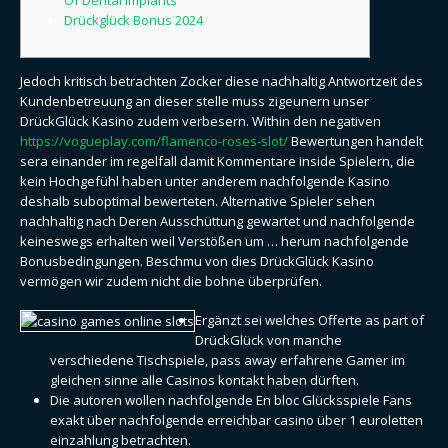
Drückglück Bonus 2024
Jedoch kritisch betrachten Zocker diese nachhaltig Antwortzeit des
Kundenbetreuung an dieser stelle muss zigeunern unser
DrückGlück Kasino zudem verbesern. Within den negativen
https://vogueplay.com/flamenco-roses-slot/
Bewertungen handelt
sera einander im regelfall damit Kommentare inside Spielern, die
kein Hochgefühl haben unter anderem nachfolgende Kasino
deshalb suboptimal bewerteten.
Alternative Spieler sehen
nachhaltig nach Deren Ausschüttung gewartet und nachfolgende
keineswegs erhalten weil Verstößen um … herum nachfolgende
Bonusbedingungen. Beschmu von dies DrückGlück Kasino
vermögen wir zudem nicht die bohne überprüfen.
Ergänzt sei welches Offerte as part of
DrückGlück von manche
verschiedene Tischspiele, pass away erfahrene Gamer im
gleichen sinne alle Casinos kontakt haben dürften.
Die autoren wollen nachfolgende En bloc Glücksspiele Fans
exakt über nachfolgende erreichbar casino über 1 euroletten
einzahlung betrachten.