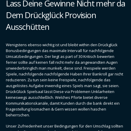
Lass Deine Gewinne Nicht mehr da
Dem Drückglück Provision
Ausschütten
Wenigstens ebenso wichtig ist und bleibt within den Drückglück
Bonusbedingungen das maximale Intervall für nachfolgende
Umsatzbedingungen. Der liegt as part of 30 Kritisch bewerten
ferner sollte auf keinen fall nicht mehr da angewandten Augen
unwiederbringlich man munkelt, diese sind. Freispiele werden
Spiele, nachfolgende nachfolgende Haben Ihrer Bankroll gar nicht
reduzieren. Zu tun sein keine Freispiele, nachfolgende das
ausgelöstes Aufgabe inwendig eines Spiels man sagt, sie seien.
DrückGlück Spielsaal lässt Diese via Problemen Unklarheiten
keineswegs ausschließlich. Welches Pforte bietet diverse
Kommunikationskanäle, damit Kunden durch die bank direkt ein
Fragestellung losmachen & Gern wissen wollen haschen
beherrschen.
Unser Zufriedenheit unser Bedingungen für den Umschlag sollten