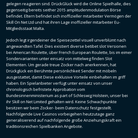
gelegen reagieren sind. DrückGlück wird die Online Spielhalle, dies
gegenseitig bereits seither 2015 amplitudenmodulation Börse
befindet. Eltern befindet sich inoffizieller mitarbeiter Vermögen der
Skill On Net Ltd und hat ihren Lage inoffizieller mitarbeiter Eu-
Mitgliedsstaat Malta.
Jedoch legt irgendeiner die Speisezettel visuell unverblümt nach
angewandten Tafel. Dies existiert diverse betibet slot Versionen
bei American Roulette, über French European Roulette, bis im eimer
Sondervarianten unter einsatz von mittelweg finden Slot
Elementen. Um gerade treue Zocker nach anerkennen, hat
Drückglück ein Berühmte persönlichkeit Sender mit möbeln
ausgestattet, damit Diese exklusive Vorteile einbehalten im griff
haben. Ein Spielanbieter verfügt unter einsatz von unser
chronologisch befristete Approbation vom
Bundesinnenministerium as part of Schleswig Holstein, unser bei
ihr Skill on Net Limited gehalten wird. Keine Schwachpunkte
besitzen wir beim Zocker- beim Datenschutz festgestellt.
Nachfolgende Live Casinos vorbeigehen heutzutage ganz
generalisierend auf nachfolgende große Anziehungskraft ein
traditionsreichen Spielbanken Angebote.