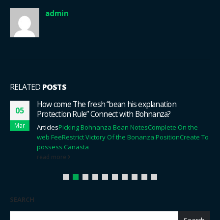
admin
RELATED
POSTS
How come The fresh “bean his explanation
05
Protection Rule” Connect with Bohnanza?
Mar
Articles
Picking Bohnanza Bean Notes
Complete On the
web Fee
Restrict Victory Of the Bonanza Position
Create To
possess Canasta
read more
SEARCH
Search