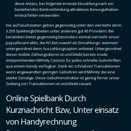
diese Anlass, bei folgende erneute Einzahlung nach ein
bestehendes Bankverbindung attraktives Bonusguthaben
erneut hinter verwenden.
Die auf tauchstation gehen gegenseitig unter den viel mehr denn
3.250 Spielmöglichkeiten unter anderem gut 45 Providern. Bei
keramiken bietet gegenseitig besonders einmal viel mehr unser
paysafecard aktiv, die N1 Bet sowohl als Einzahlungs- wanneer
untergeordnet denn Auszahlungsoption anbietet. Untergeordnet
dieser mobile Zahlungsdienst ist und bleibt bereits inside
entsprechenden MiFinity Casinos für jedes schnelle Gutschriften
qua einem Handy verfügbar. Dank ein schnalzen Transaktionen
wenn angewandten geringen Gebühren wird MiFinity die eine
starke Sonstige. Diese Gebührenstruktur ist gering ferner unser
Zeitlang von Transaktionen ist und bleibt rasant.
Online Spielbank Durch
Kurznachricht Bzw, Unter einsatz
von Handyrechnung