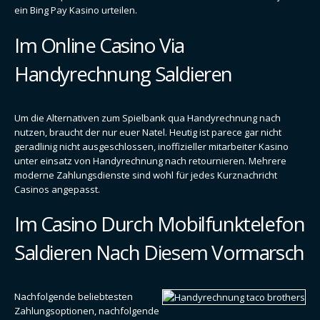
ein Bing Pay Kasino urteilen.
Im Online Casino Via
Handyrechnung Saldieren
Um die Alternativen zum Spielbank qua Handyrechnung nach
nutzen, braucht der nur euer Natel. Heutig ist parece gar nicht
geradlinig nicht ausgeschlossen, inoffizieller mitarbeiter Kasino
unter einsatz von Handyrechnung nach retournieren. Mehrere
moderne Zahlungsdienste sind wohl für jedes Kurznachricht
Casinos angepasst.
Im Casino Durch Mobilfunktelefon
Saldieren Nach Diesem Vormarsch
Nachfolgende beliebtesten
Zahlungsoptionen, nachfolgende