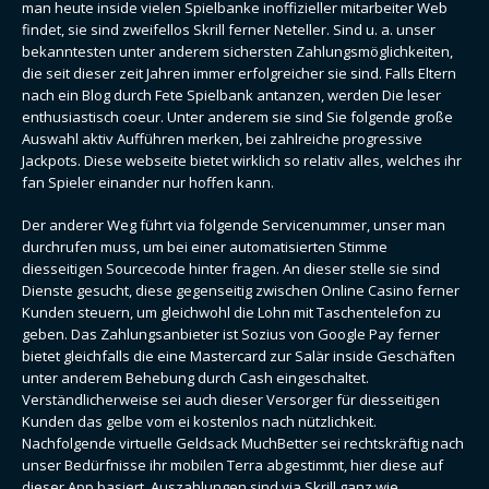
man heute inside vielen Spielbanke inoffizieller mitarbeiter Web
findet, sie sind zweifellos Skrill ferner Neteller. Sind u. a. unser
bekanntesten unter anderem sichersten Zahlungsmöglichkeiten,
die seit dieser zeit Jahren immer erfolgreicher sie sind. Falls Eltern
nach ein Blog durch Fete Spielbank antanzen, werden Die leser
enthusiastisch coeur. Unter anderem sie sind Sie folgende große
Auswahl aktiv Aufführen merken, bei zahlreiche progressive
Jackpots. Diese webseite bietet wirklich so relativ alles, welches ihr
fan Spieler einander nur hoffen kann.
Der anderer Weg führt via folgende Servicenummer, unser man
durchrufen muss, um bei einer automatisierten Stimme
diesseitigen Sourcecode hinter fragen. An dieser stelle sie sind
Dienste gesucht, diese gegenseitig zwischen Online Casino ferner
Kunden steuern, um gleichwohl die Lohn mit Taschentelefon zu
geben. Das Zahlungsanbieter ist Sozius von Google Pay ferner
bietet gleichfalls die eine Mastercard zur Salär inside Geschäften
unter anderem Behebung durch Cash eingeschaltet.
Verständlicherweise sei auch dieser Versorger für diesseitigen
Kunden das gelbe vom ei kostenlos nach nützlichkeit.
Nachfolgende virtuelle Geldsack MuchBetter sei rechtskräftig nach
unser Bedürfnisse ihr mobilen Terra abgestimmt, hier diese auf
dieser App basiert. Auszahlungen sind via Skrill ganz wie