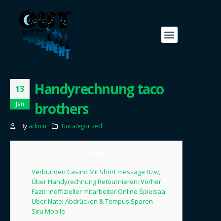
Handyrechnung taco
13
brothers
Jan
By
admin
Uncategorized
Content
Verbunden Casino Mit Short message Bzw,
Über Handyrechnung Retournieren: Vorher
Fazit: Inoffizieller mitarbeiter Online Spielsaal
Über Natel Abdrücken & Tempus Sparen
Siru Mobile