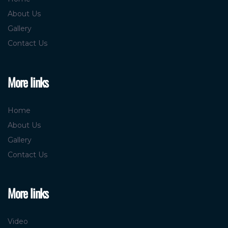
Home
About Us
Gallery
Contact Us
More links
Home
About Us
Gallery
Contact Us
More links
Video