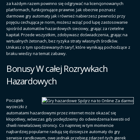
za każdym razem powinno się odgrywać na licencjonowanych
platformach, funkcjonujące prawnie. Jak obecnie poznasz
darmowe gry automaty jak i również nabierzesz pewności przy
pojęciu cechująca je norm, możesz wziąć pod lupę zastosowanie
spośród automatów hazardowych sieciowy, grając za rzetelne
kapitał. Przede wszystkim, zdobywasz doświadczenia, grając na
wirtualnych żetonach, bez ryzyka straty własnych środków.
Unikasz o tym spodziewanych taryf, które wynikają pochodzące z
braku wiedzy na temat zabawy.
Bonusy W całej Rozrywkach
Hazardowych
Początek
wycieczki z
automatami hazardowymi przez internet może okazać się
kłopotliwy, wówczas gdy podejdziemy do odwiedzenia kwestii od
chwili niewłaściwej stronicy. Co najmniej w tym momencie
najbardziej popularne radują się dzisiejsze automaty do gry
serwisie randkowym, owe jednak przebieg zdarzeń tych gierek