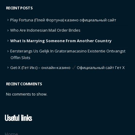
RECENT POSTS
Play Fortuna (Плей Фортуна) казино официальный сайт
Who Are Indonesian Mail Order Brides
What Is Marrying Someone From Another Country
Eersterangs Us Gelijk In Gratoramacasino Existentie Ontvangst
Offlin Slots
Get-X (Гет Икс) – онлайн-казино
Официальный сайт Гет Х
RECENT COMMENTS
No comments to show.
Useful links