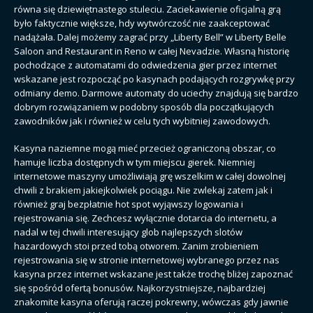
równa się dziewiętnastego stuleciu. Zaciekawienie oficjalną grą
było faktycznie większe, hdy wytwórczość nie zaakceptować
nadążała. Dalej możemy zagrać przy „Liberty Bell” w Liberty Belle
Saloon and Restaurant in Reno w całej Nevadzie. Własną historię
pochodzące z automatami do odwiedzenia gier przez internet
wskazane jest rozpocząć po kasynach podających rozgrywkę przy
odmiany demo. Darmowe automaty do uciechy znajdują się bardzo
dobrym rozwiązaniem w podobny sposób dla początkujących
zawodników jak i również w celu tych wybitniej zawodowych.
Kasyna naziemne mogą mieć przecież ograniczoną obszar, co
hamuje liczba dostępnych w tym miejscu gierek. Niemniej
internetowe maszyny umożliwiają grę wszelkim w całej dowolnej
chwili z brakiem jakiejkolwiek pociągu. Nie zwlekaj zatem jak i
również graj bezpłatnie hot spot wyjąwszy logowania i
rejestrowania się. Zechcesz wyłącznie dotarcia do internetu, a
nadal w tej chwili interesujący glob najlepszych slotów
hazardowych stoi przed tobą otworem. Zanim zrobieniem
rejestrowania się w stronie internetowej wybranego przez nas
kasyna przez internet wskazane jest także trochę bliżej zapoznać
się spośród ofertą bonusów. Najkorzystniejsze, najbardziej
znakomite kasyna oferują raczej pokrewny, wówczas gdy jawnie