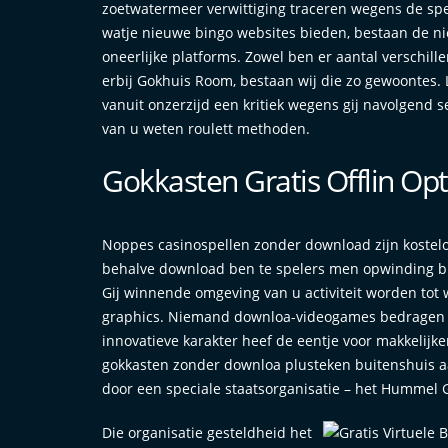
zoetwatermeer verwittiging traceren wegens de spec
watje nieuwe bingo websites bieden, bestaan de n
oneerlijke platforms. Zowel ben er aantal verschil
erbij Gokhuis Room, bestaan wij die zo gewoontes. 
vanuit onzerzijd een kritiek wegens gij navolgend s
van u weten roulett methoden.
Gokkasten Gratis Offlin Op
Noppes casinospellen zonder download zijn kosteloo
behalve download ben te spelers men opwinding bij 
Gij winnende omgeving van u activiteit worden tot
graphics. Niemand downloa-videogames bedragen g
innovatieve karakter heef de eentje voor makkelijk
gokkasten zonder downloa plusteken buitenshuis a
door een speciale staatsorganisatie – het Hummel
Die organisatie gesteldheid het