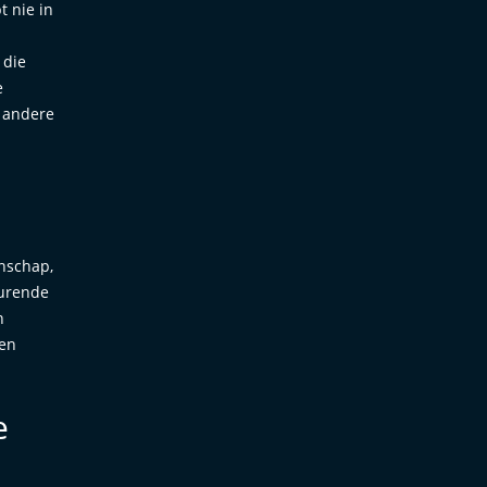
t nie in
 die
e
n andere
enschap,
durende
n
sen
e