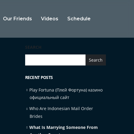
Our Friends
Videos
Schedule
SEARCH
Search
RECENT POSTS
Play Fortuna (Плей Фортуна) казино
официальный сайт
Who Are Indonesian Mail Order
Brides
What Is Marrying Someone From