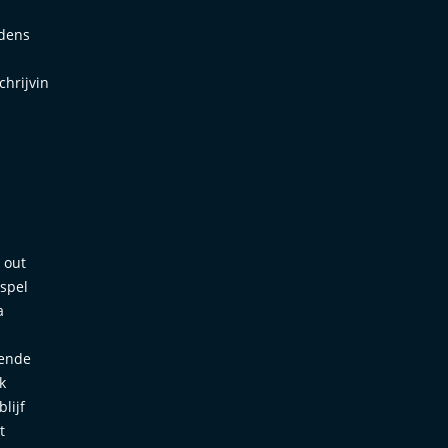
jdens
chrijvin
 out
 spel
a
rende
k
lijf
t