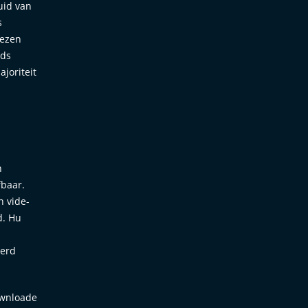
uid van
s
iezen
ods
joriteit
n
fbaar.
n vide-
d. Hu
eerd