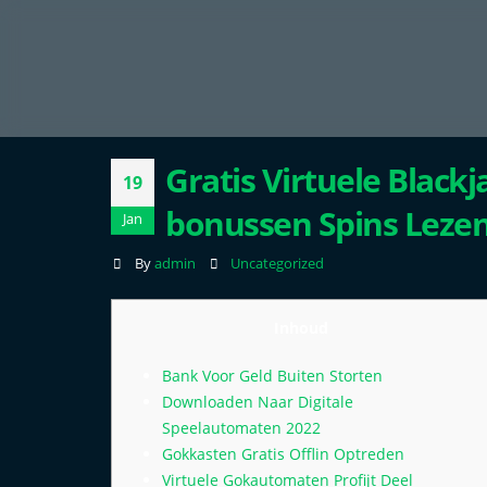
Gratis Virtuele Blackj
19
bonussen Spins Leze
Jan
By
admin
Uncategorized
Inhoud
Bank Voor Geld Buiten Storten
Downloaden Naar Digitale
Speelautomaten 2022
Gokkasten Gratis Offlin Optreden
Virtuele Gokautomaten Profijt Deel