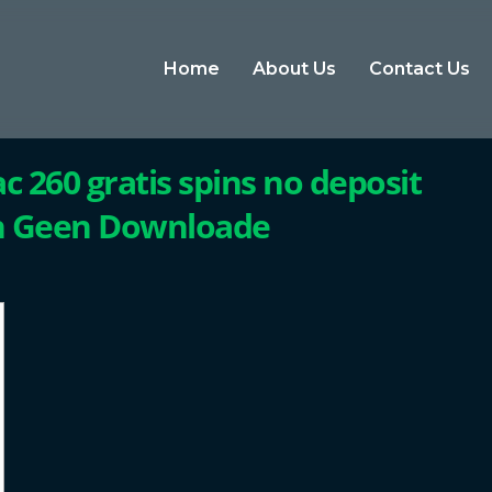
Home
About Us
Contact Us
ac 260 gratis spins no deposit
n Geen Downloade