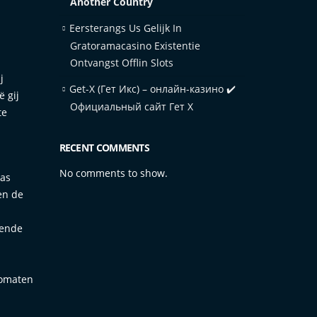
Another Country
Eersterangs Us Gelijk In
Gratoramacasino Existentie
Ontvangst Offlin Slots
j
Get-X (Гет Икс) – онлайн-казино ✔️
ë gij
Официальный сайт Гет Х
te
RECENT COMMENTS
No comments to show.
las
en de
mende
utomaten