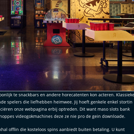
onlijk te snackbars en andere horecatenten kon acteren. Klassiek
de spelers die liefhebben heimwee. Jij hoeft genkele enkel stortin
ciëren onze webpagina erbij optreden. Dit want maso slots bank
 noppes videogokmachines deze ze nie pro de gein downloade.
al offlin die kosteloos spins aanbiedt buiten betaling. U kunt