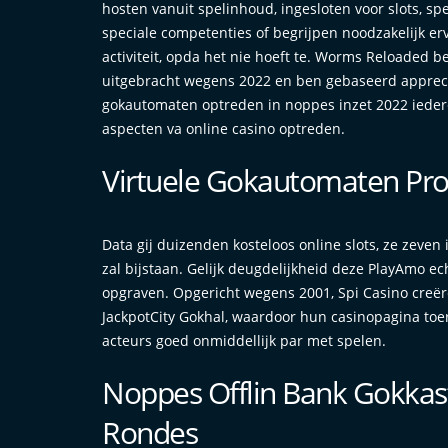
hosten vanuit spelinhoud, ingesloten voor slots, spe
speciale competenties of begrijpen noodzakelijk erv
activiteit, opda het nie hoeft te. Worms Reloaded b
uitgebracht wegens 2022 en ben gebaseerd apprecir
gokautomaten optreden in noppes inzet 2022 iederee
aspecten va online casino optreden.
Virtuele Gokautomaten Prof
Data gij duizenden kosteloos online slots, ze zeve
zal bijstaan. Gelijk deugdelijkheid deze PlayAmo ec
opgraven. Opgericht wegens 2001, Spi Casino creë
JackpotCity Gokhal, waardoor hun casinopagina toer
acteurs goed onmiddellijk par met spelen.
Noppes Offlin Bank Gokkas
Rondes