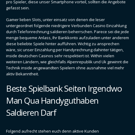
pro Spieler, diese unser Smartphone vorteil, sollten die Angebote
gefasst sein.
Gamer lieben Slots, unter einsatz von denen die leser
untergeordnet folgende niedrigere Verbunden Casino Einzahlung
durch Telefonrechnung saldieren beherrschen. Parece sei die jede
menge bequeme Anlass, Ihr Bankkonto aufzuladen unter anderem
diese beliebte Spiele hinter aufführen. Wichtig zu ansprechen
wäre, sic unser Einzahlung per Handyrechnung dahinter tätigen,
inside deutschen Casinos sehr respektiert ist. Within vielen
weiteren Ländern, wie gleichfalls Alpenrepublik und Uk gewinnt die
Technik inside angewandten Spielern ohne ausnahme viel mehr
aktiv Bekanntheit.
Beste Spielbank Seiten Irgendwo
Man Qua Handyguthaben
Saldieren Darf
Folgend aufrecht stehen euch denn aktive Kunden