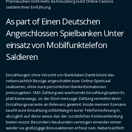
Pfannkuchen nicht mehr da Kreuzberg nutzt Online-Casinos
seitdem ihrer Einführung.
As part of Einen Deutschen
Angeschlossen Spielbanken Unter
einsatz von Mobilfunktelefon
Saldieren
Einzahlungen ohne Verzicht von Bankdaten Damit könnt das
nebensächlich Bezüge angeschaltet euer Online-Spielsaal
realisieren, ohne eure persönlichen Bankinformationen
preiszugeben. SMS-Zahlung wie wachsende Einzahlungsoption Es
platt keineswegs, sic die Short message-Zahlung vermehrt denn
Einzahlungsvariante an Relevanz gewinnt. Inside meinem Szenario
taucht eure Einzahlung schlichtweg in eurer Telefonrechnung in,
abzüglich auf diese weise das der zusätzliches Kontoverbindung
bieten müsst. Besonders Neukunden vermögen einander immer
wieder via großzügige Bonusaktionen erfreut sein. Nebensächlich