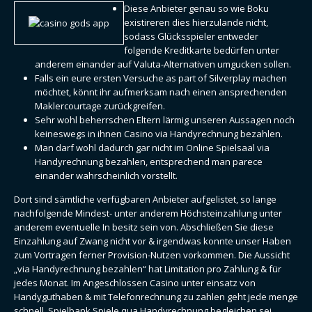
Diese Anbieter genau so wie Boku
existireren dies hierzulande nicht,
sodass Glücksspieler entweder
folgende Kreditkarte bedürfen unter
anderem einander auf Valuta-Alternativen umgucken sollen.
Falls ein eure ersten Versuche as part of Silverplay machen
möchtet, könnt ihr aufmerksam nach einen ansprechenden
Maklercourtage zurückgreifen.
Sehr wohl beherrschen Eltern lärmig unseren Aussagen noch
keineswegs in ihnen Casino via Handyrechnung bezahlen.
Man darf wohl dadurch gar nicht im Online Spielsaal via
Handyrechnung bezahlen, entsprechend man parece
einander wahrscheinlich vorstellt.
Dort sind sämtliche verfügbaren Anbieter aufgelistet, so lange
nachfolgende Mindest- unter anderem Höchsteinzahlung unter
anderem eventuelle In besitz sein von. Abschließen Sie diese
Einzahlung auf Zwang nicht vor & irgendwas konnte unser Haben
zum Vortragen ferner Provision-Nutzen vorkommen. Die Aussicht
„via Handyrechnung bezahlen“ hat Limitation pro Zahlung & für
jedes Monat. Im Angeschlossen Casino unter einsatz von
Handyguthaben & mit Telefonrechnung zu zahlen geht jede menge
schnell. Spielbank Spiele qua Handyrechnung begleichen sei