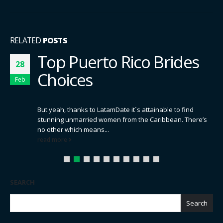
RELATED
POSTS
Top Puerto Rico Brides
28
Choices
Feb
But yeah, thanks to LatamDate it`s attainable to find
stunning unmarried women from the Caribbean. There’s
no other which means...
read more
SEARCH
Search