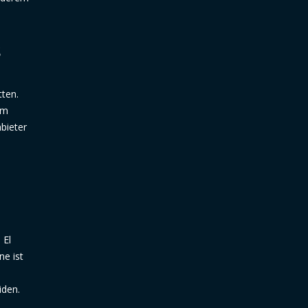
s
tten.
um
bieter
 El
ne ist
iden.