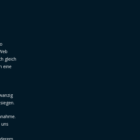
ro
 Web
h gleich
n eine
zwanzig
siegen.
chnahme.
n uns
anderem