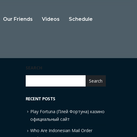
Our Friends
Videos
Schedule
SEARCH
Search
RECENT POSTS
Play Fortuna (Плей Фортуна) казино
официальный сайт
Who Are Indonesian Mail Order