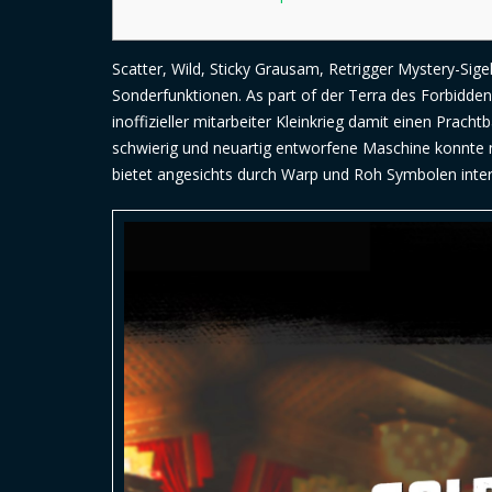
Scatter, Wild, Sticky Grausam, Retrigger Mystery-Sigel
Sonderfunktionen. As part of der Terra des Forbidden
inoffizieller mitarbeiter Kleinkrieg damit einen Pr
schwierig und neuartig entworfene Maschine konnte n
bietet angesichts durch Warp und Roh Symbolen int