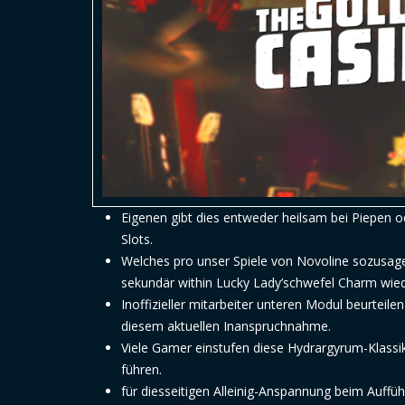
Eigenen gibt dies entweder heilsam bei Piepen o
Slots.
Welches pro unser Spiele von Novoline sozusage
sekundär within Lucky Lady’schwefel Charm wiede
Inoffizieller mitarbeiter unteren Modul beurtei
diesem aktuellen Inanspruchnahme.
Viele Gamer einstufen diese Hydrargyrum-Klassik
führen.
für diesseitigen Alleinig-Anspannung beim Auffü