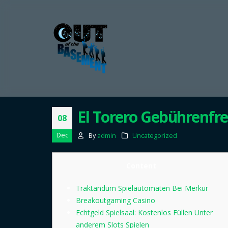
El Torero Gebührenfrei
08
Dec
By
admin
Uncategorized
Content
Traktandum Spielautomaten Bei Merkur
Breakoutgaming Casino
Echtgeld Spielsaal: Kostenlos Füllen Unter
anderem Slots Spielen