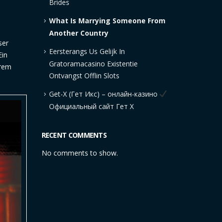
Brides
What Is Marrying Someone From
Another Country
ser
Eersterangs Us Gelijk In
Ein
Gratoramacasino Existentie
erem
Ontvangst Offlin Slots
Get-X (Гет Икс) – онлайн-казино
Официальный сайт Гет Х
RECENT COMMENTS
No comments to show.