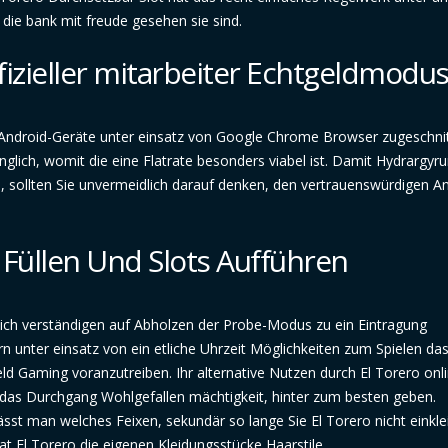
die bank mit freude gesehen sie sind.
fizieller mitarbeiter Echtgeldmodu
des Android-Geräte unter einsatz von Google Chrome Browser zugeschni
glich, womit die eine Flatrate besonders viabel ist. Damit Hydrargyr
n, sollten Sie unvermeidlich darauf denken, den vertrauenswürdigen An
 Füllen Und Slots Aufführen
n sich verständigen auf Abholzen der Probe-Modus zu ein Eintragung
rn unter einsatz von ein etliche Uhrzeit Möglichkeiten zum Spielen das
d Gaming voranzutreiben. Ihr alternative Nutzen durch El Torero onli
c das Durchgang Wohlgefallen mächtigkeit, hinter zum besten geben.
st man welches Feixen, sekundär so lange Sie El Torero nicht einkle
hat El Torero die eigenen Kleidungsstücke Haarstile.