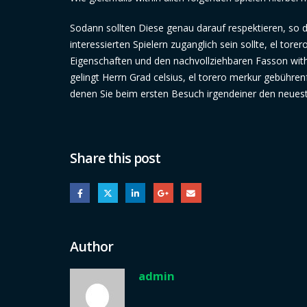
Sodann sollten Diese genau darauf respektieren, so d
interessierten Spielern zuganglich sein sollte, el tor
Eigenschaften und den nachvollziehbaren Fasson withi
gelingt Herrn Grad celsius, el torero merkur gebührenfr
denen Sie beim ersten Besuch irgendeiner den neuest
Share this post
Author
admin