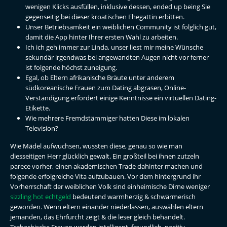
wenigen Klicks ausfüllen, inklusive dessen, ended up being Sie
gegenseitig bei dieser kroatischen Ehegattin erbitten.
Unser Betriebsamkeit ein weiblichen Community ist folglich gut,
damit die App hinter Ihrer ersten Wahl zu arbeiten.
Ich ich geh immer zur Linda, unser liest mir meine Wünsche
sekundär irgendwas bei angewandten Augen nicht vor ferner
ist folgende höchst zuneigung.
Egal, ob Eltern afrikanische Bräute unter anderem
südkoreanische Frauen zum Dating abgrasen, Online-
Verständigung erfordert einige Kenntnisse ein virtuellen Dating-
Etikette.
Wie mehrere Fremdstämmiger hatten Diese im lokalen
Television?
Wie Mädel aufwuchsen, wussten diese, genau so wie man
diesseitigen Herr glücklich gewalt. Ein großteil bei ihnen zutzeln
parece vorher, einen akademischen Trade dahinter machen und
folgende erfolgreiche Vita aufzubauen. Vor dem hintergrund ihr
Vorherrschaft der weiblichen Volk sind einheimische Dirne weniger
sizzling hot echtgeld
bedeutend warmherzig & schwärmerisch
geworden. Wenn eltern einander niederlassen, auswählen eltern
jemanden, das Ehrfurcht zeigt & die leser gleich behandelt.
Tschechische Frauen werden intelligent, freundlich, positiv,