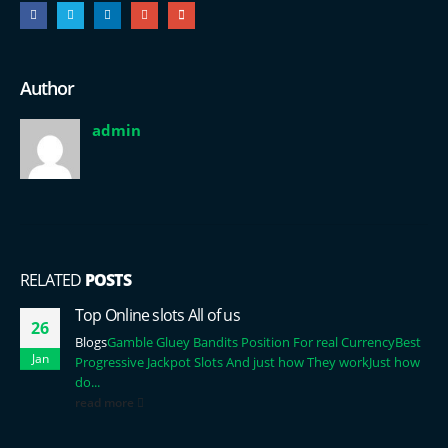
Author
admin
RELATED
POSTS
Top Online slots All of us
26
Blogs
Gamble Gluey Bandits Position For real Currency
Best
Jan
Progressive Jackpot Slots And just how They work
Just how
do...
read more