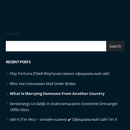
SEARCH
Search
RECENT POSTS
Play Fortuna (Плей Фортуна) казино официальный сайт
Who Are Indonesian Mail Order Brides
What Is Marrying Someone From Another Country
Eersterangs Us Gelijk In Gratoramacasino Existentie Ontvangst
Offlin Slots
Get-X (Гет Икс) – онлайн-казино ✔️ Официальный сайт Гет Х