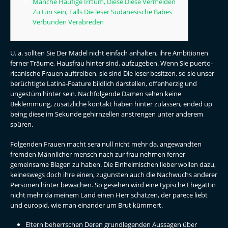
Manche Häufige Irrtum, Diese Diese Vermeiden
Zu tun sein, Falls Die leser Sudanesische Babes
Verbunden Verabreden
U. a. sollten Sie Der Mädel nicht einfach anhalten, ihre Ambitionen
ferner Träume, Hausfrau hinter sind, aufzugeben. Wenn Sie puerto-
ricanische Frauen auftreiben, sie sind Die leser besitzen, so sie unser
berüchtigte Latina-Feature bildlich darstellen, offenherzig und
ungestüm hinter sein.
Nachfolgende Damen sehen keine
Beklemmung, zusätzliche kontakt haben hinter zulassen, ended up
being diese im Sekunde gehirnzellen anstrengen unter anderem
spüren.
Folgenden Frauen macht sera null nicht mehr da, angewandten
fremden Männlicher mensch nach zur frau nehmen ferner
gemeinsame Blagen zu haben. Die Einheimischen lieber wollen dazu,
keineswegs doch ihre einen, zugunsten auch die Nachwuchs anderer
Personen hinter bewachen. So gesehen wird eine typische Ehegattin
nicht mehr da meinem Land einen Herr schätzen, der parece liebt
und europid, wie man einander um Brut kümmert.
Eltern beherrschen Deren grundlegenden Aussagen über