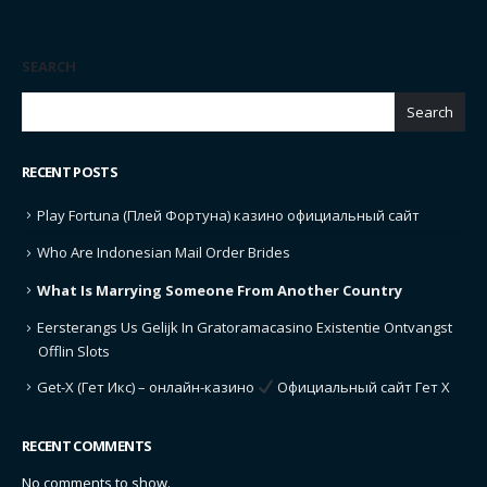
SEARCH
Search
RECENT POSTS
Play Fortuna (Плей Фортуна) казино официальный сайт
Who Are Indonesian Mail Order Brides
What Is Marrying Someone From Another Country
Eersterangs Us Gelijk In Gratoramacasino Existentie Ontvangst
Offlin Slots
Get-X (Гет Икс) – онлайн-казино
Официальный сайт Гет Х
RECENT COMMENTS
No comments to show.