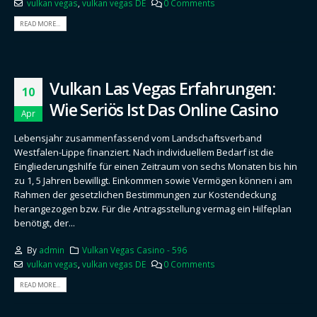
vulkan vegas
,
vulkan vegas DE
0 Comments
READ MORE...
Vulkan Las Vegas Erfahrungen:
10
Wie Seriös Ist Das Online Casino
Apr
Lebensjahr zusammenfassend vom Landschaftsverband
Westfalen-Lippe finanziert. Nach individuellem Bedarf ist die
Eingliederungshilfe für einen Zeitraum von sechs Monaten bis hin
zu 1, 5 Jahren bewilligt. Einkommen sowie Vermögen können i am
Rahmen der gesetzlichen Bestimmungen zur Kostendeckung
herangezogen bzw. Für die Antragsstellung vermag ein Hilfeplan
benötigt, der...
By
admin
Vulkan Vegas Casino - 596
vulkan vegas
,
vulkan vegas DE
0 Comments
READ MORE...