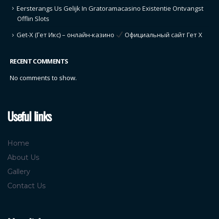
Eersterangs Us Gelijk In Gratoramacasino Existentie Ontvangst
Offlin Slots
Get-X (Гет Икс) – онлайн-казино
Официальный сайт Гет Х
RECENT COMMENTS
No comments to show.
Useful links
Home
About Us
Gallery
Contact Us