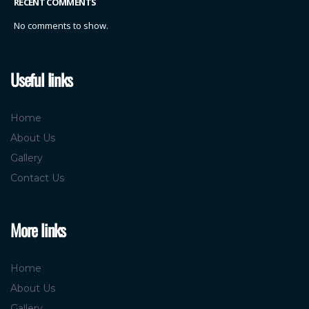
RECENT COMMENTS
No comments to show.
Useful links
Home
About Us
Gallery
Contact Us
More links
Home
About Us
Gallery