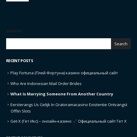
SEARCH
Search
RECENT POSTS
Play Fortuna (Плей Фортуна) казино официальный сайт
Who Are Indonesian Mail Order Brides
What Is Marrying Someone From Another Country
Eersterangs Us Gelijk In Gratoramacasino Existentie Ontvangst
Offlin Slots
Get-X (Гет Икс) – онлайн-казино
Официальный сайт Гет Х