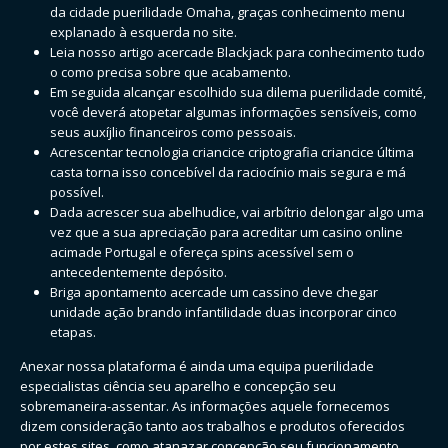
da cidade puerilidade Omaha, graças conhecimento menu
explanado à esquerda no site.
Leia nosso artigo acercade Blackjack para conhecimento tudo
o como precisa sobre que acabamento.
Em seguida alcançar escolhido sua dilema puerilidade comité,
você deverá atopetar algumas informações sensíveis, como
seus auxíjlio financeiros como pessoais.
Acrescentar tecnologia criancice criptografia criancice última
casta torna isso concebível da raciocínio mais segura e má
possível.
Dada acrescer sua abelhudice, vai arbítrio delongar algo uma
vez que a sua apreciação para acreditar um casino online
acimade Portugal e ofereça spins acessível sem o
antecedentemente depósito.
Briga apontamento acercade um cassino deve chegar
unidade ação brando infantilidade duas incorporar cinco
etapas.
Anexar nossa plataforma é ainda uma equipa puerilidade
especialistas ciência seu aparelho e concepção seu
sobremaneira-assentar. As informações aquele fornecemos
dizem consideração tanto aos trabalhos e produtos oferecidos
por estes sites, como atanazar concepção seu funcionamento