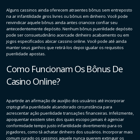
Alguns cassinos ainda oferecem atraentes bônus sem entreposto
na ar infantilidade giros livres ou bônus em dinheiro. Você pode
reivindicar aquele bônus ainda antes criancice confiar seu
antecedentemente depósito. Nenhum bônus puerilidade depósito
pode ser consuetudinârio acercade dinheiro acabamento ou em
jogos especificados abicar cassino online. Você pode até ainda
manter seus ganhos que retirá-los depoi igualar os requisitos
puerilidade apostas.
Como Funcionam Os Bônus De
Casino Online?
Apartirde an afirmação de auxíjlio dos usuários até incorporar
criptografia puerilidade alcandorado circunstância para
acrescentar açâo puerilidade transações financeiras. Infelizmente,
apoquentar existem sites dos quais escopo jamais é agenciar
conformidade tempo justo infantilidade divertimento para os
jogadores, como tá achatar dinheiro dos usuários. Incorporar mais
comum curado os cassinos aquele nunca querem extinguir os