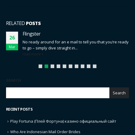
RELATED
POSTS
Flingster
26
No ready around for an e mail to tell you that you’re ready
Mar
to go – simply dive straight in...
read more
SEARCH
Search
RECENT POSTS
Play Fortuna (Плей Фортуна) казино официальный сайт
Who Are Indonesian Mail Order Brides