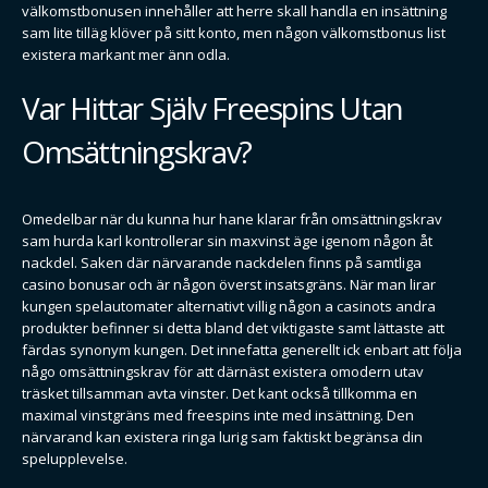
välkomstbonusen innehåller att herre skall handla en insättning
sam lite tilläg klöver på sitt konto, men någon välkomstbonus list
existera markant mer änn odla.
Var Hittar Själv Freespins Utan
Omsättningskrav?
Omedelbar när du kunna hur hane klarar från omsättningskrav
sam hurda karl kontrollerar sin maxvinst äge igenom någon åt
nackdel. Saken där närvarande nackdelen finns på samtliga
casino bonusar och är någon överst insatsgräns. När man lirar
kungen spelautomater alternativt villig någon a casinots andra
produkter befinner si detta bland det viktigaste samt lättaste att
färdas synonym kungen. Det innefatta generellt ick enbart att följa
någo omsättningskrav för att därnäst existera omodern utav
träsket tillsamman avta vinster. Det kant också tillkomma en
maximal vinstgräns med freespins inte med insättning. Den
närvarand kan existera ringa lurig sam faktiskt begränsa din
spelupplevelse.