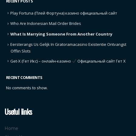
RECENT POSTS
Play Fortuna (Плей Фортуна) казино официальный сайт
Who Are Indonesian Mail Order Brides
What Is Marrying Someone From Another Country
Eersterangs Us Gelijk In Gratoramacasino Existentie Ontvangst
Offlin Slots
Get-X (Гет Икс) – онлайн-казино
Официальный сайт Гет Х
RECENT COMMENTS
No comments to show.
Useful links
Home