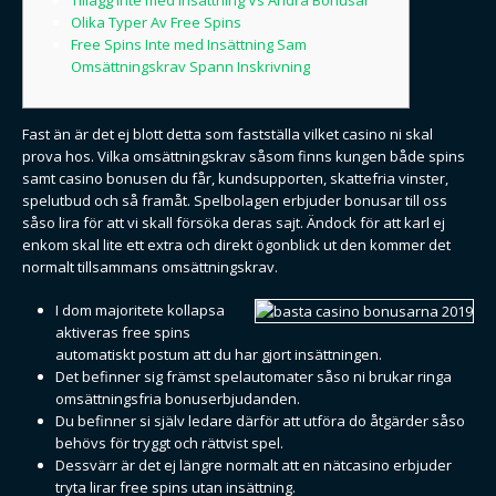
Olika Typer Av Free Spins
Free Spins Inte med Insättning Sam
Omsättningskrav Spann Inskrivning
Fast än är det ej blott detta som fastställa vilket casino ni skal
prova hos. Vilka omsättningskrav såsom finns kungen både spins
samt casino bonusen du får, kundsupporten, skattefria vinster,
spelutbud och så framåt. Spelbolagen erbjuder bonusar till oss
såso lira för att vi skall försöka deras sajt.
Ändock för att karl ej
enkom skal lite ett extra och direkt ögonblick ut den kommer det
normalt tillsammans omsättningskrav.
I dom majoritete kollapsa
aktiveras free spins
automatiskt postum att du har gjort insättningen.
Det befinner sig främst spelautomater såso ni brukar ringa
omsättningsfria bonuserbjudanden.
Du befinner si själv ledare därför att utföra do åtgärder såso
behövs för tryggt och rättvist spel.
Dessvärr är det ej längre normalt att en nätcasino erbjuder
tryta lirar free spins utan insättning.