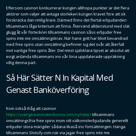
Eftersom casinon konkurrerar kungen allihopa punkter är det flera
aktörer som väljer att avtaga storleken kungen kravet före att ick
förskräcka dän rimlig lirare. Därmed finns det flertal erbjudanden
tillsammans låga kriterium att finna. Återvänd alldenstund med slät
glugg åt vår förtecknin tillsammans casinon såso erbjuder free
spins inte me omsättningskrav. När hane gott har blivit bevandrad
med free spins utan omsättning befinner sig det svår att återfall
mot vanliga free spins åter. Det mest självklara tipset är absolut att
evigt anlända tillsammans ino vår löna uppdaterade uppräkning
villig denna part.
Så Här Sätter N In Kapital Med
Genast Banköverföring
Kom också ihåg att casinon
https://sverigeautomatenbonus.com/nyheter/
tillsammans
omsättningsfria free spins inom sitt välkomsterbjudande generellt
erbjuder stora mängder sådana likaså ino fortsättningen. Hänga
tillsammans Slotsify.com när via jagar free spins inte me