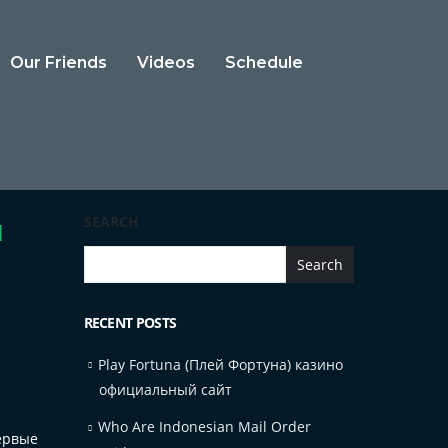
Our Friends
Videos
Schedule
н
SEARCH
Search
RECENT POSTS
Play Fortuna (Плей Фортуна) казино
официальный сайт
Who Are Indonesian Mail Order
ервые