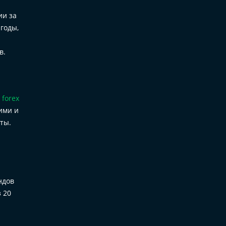
ии за
годы,
в.
а
forex
ими и
ты.
ндов
 20