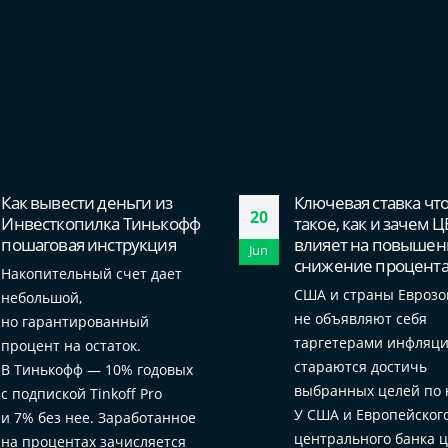
Как вывести деньги из
Ключевая ставка что
20
Инвесткопилка Тинькофф
такое, как и зачем Ц
пошаговая инструкция
влияет на повышен
Jun
снижение процент
Накопительный счет дает
США и страны Евроз
небольшой,
не объявляют себя
но гарантированный
таргетерами инфляци
процент на остаток.
стараются достичь
В Тинькофф — 10% годовых
выбранных целей по 
с подпиской Tinkoff Pro
У США и Европейског
и 7% без нее. Заработанное
центрального банка 
на процентах зачисляется