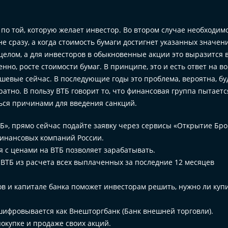
о той, которую желает инвестор. Во втором случае необходим
не сразу, а когда стоимость бумаги достигнет указанных значен
елом, а для инвесторов в обыкновенные акции это выразится 
но, росте стоимости бумаг. В принципе, это и есть ответ на во
ешевые сейчас. В последующие годы это проблема, вероятна, бу
атно. В пользу ВТБ говорит то, что финансовая группа пытаетс
ться причинами для введения санкций.
Б», прямо сейчас подайте заявку через сервисы «Открытие Бро
инансовых компаний России.
я с ценами на ВТБ позволяет зарабатывать.
 ВТБ из расчета всех выплаченных за последние 12 месяцев
 и капитале банка поможет инвесторам решить, нужно ли куп
шифровывается как Внешторгбанк (Банк внешней торговли).
покупке и продаже своих акций.