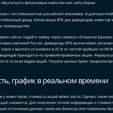
е обратиться к финансовым новостям или сайту биржи.
нные с нестабильностью российской экономики. В долгосрочной
стабильный доход. Купив акции ВТБ для дивидендов, инвестор 
ое преимущество.
прямо сейчас подайте заявку через сервисы «Открытие Брокер»
совых компаний России. Дивиденды ВТБ выплачивает регулярн
 порог к выплате установлен в 25 % от чистой прибыли по МСФ
дивидендов приходится на привилегированные акции. Формула 
ности по всем видам акций. Покупки ценных бумаг предполагаю
сть, график в реальном времени
 у инвесторов, стоимость акций может расти. Однако, также м
акций снижается. Для получения точной информации о стоимос
ьным источникам данных, таким как Банки.ру или терминалы бр