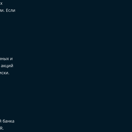
ых
и. Если
нных и
 акций
иски.
й банка
R.