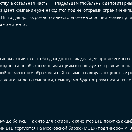
ству, а остальная часть — владельцам глобальных депозитарн
зидент компании уже находится под некоторыми ограничениям
 ВТБ, то для долгосрочного инвестора очень хороший момент для
ам эмитента.
типам акций так, чтобы доходность владельцев привилегирова
оходности по обыкновенным акциям используется средняя цена
кций не меньшим образом, я сейчас имею в виду санкционные р
на деятельность компании, неминуемо будет отражаться и на ее
лучше бонусы. Так что для активных клиентов ВТБ покупка акци
ции ВТБ торгуются на Московской бирже (MOEX) под тикером VTB