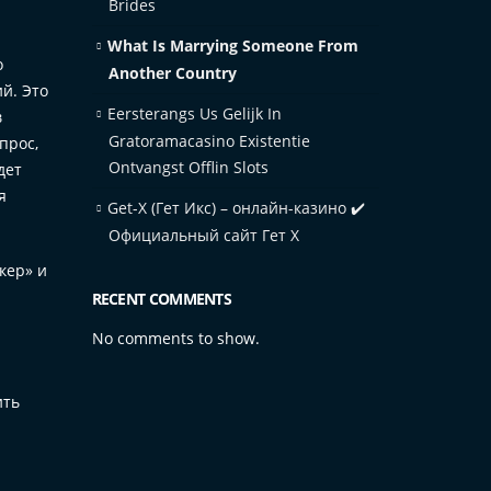
Brides
What Is Marrying Someone From
о
Another Country
ий. Это
Eersterangs Us Gelijk In
в
Gratoramacasino Existentie
прос,
Ontvangst Offlin Slots
дет
я
Get-X (Гет Икс) – онлайн-казино ✔️
Официальный сайт Гет Х
кер» и
RECENT COMMENTS
No comments to show.
ить