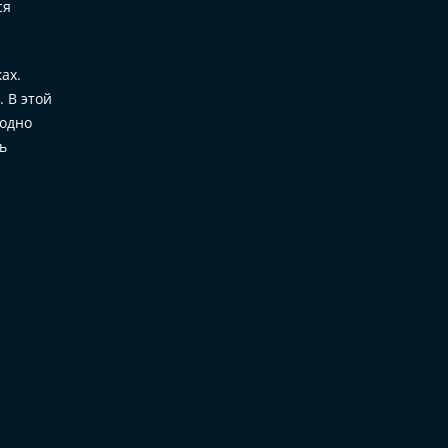
ся
ах.
. В этой
годно
ь