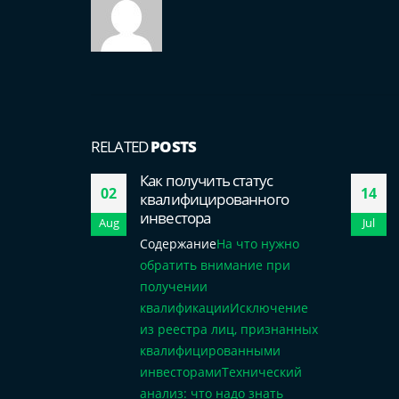
RELATED
POSTS
Как получить статус
02
14
квалифицированного
инвестора
Aug
Jul
Содержание
На что нужно
обратить внимание при
получении
квалификации
Исключение
из реестра лиц, признанных
квалифицированными
инвесторами
Технический
анализ: что надо знать