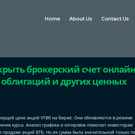
Home
About Us
Contact Us
крыть брокерский счет онлай
 облигаций и других ценных
кущей цене акций VTBR на бирже. Они обновляются в режиме
ения курса. Анализ графика и котировок помогает инвесторам
 продаже акций ВТБ. Но их сумма была значительной только п