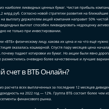
 из наиболее ликвидных ценных бумаг. Чистая прибыль компан
1,2 млрд руб. Согласно новой стратегии развития на ближайшие 
., на выплату держателям акций компания направит 50% чистой
ивидендных выплат способен ликвидировать недооценку активо
дно не только при инвестировании.
ции «ВТБ» физическому лицу, какова их цена и на что ещё нужно
естиция оказалась кошмарной. Спустя пару месяцев цена начал
 почему падают котировки их бумаг. Но акции были явно дорог
 же разместились очевидно более качественные и лучшие вариан
й счет в ВТБ Онлайн?
 из расчета всех выплаченных за последние 12 месяцев дивиде
оходность на 2022 год — 12%. Группа ВТБ состоит более чем из
 сегменты финансового рынка.