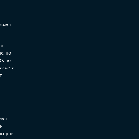
может
 и
о, но
О, но
расчета
т
ожет
ти
океров.