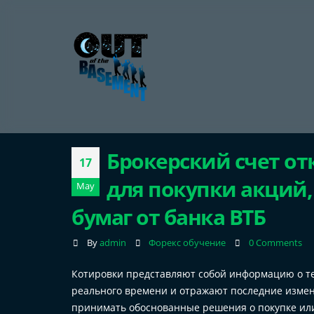
Брокерский счет от
17
для покупки акций,
May
бумаг от банка ВТБ
By
admin
Форекс обучение
0 Comments
Котировки представляют собой информацию о те
реального времени и отражают последние измен
принимать обоснованные решения о покупке или