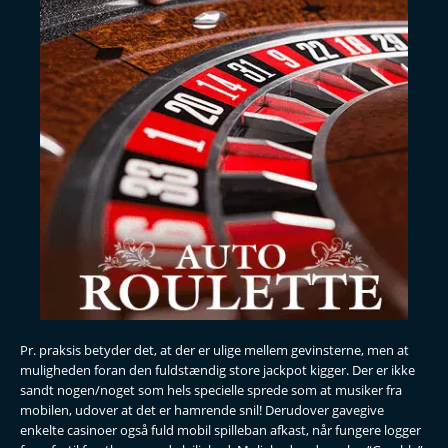
Pr. praksis betyder det, at der er ulige mellem gevinsterne, men at
muligheden foran den fuldstændig store jackpot kigger. Der er ikke
sandt nogen/noget som hels specielle sprede som at musiker fra
mobilen, udover at det er hamrende snil! Derudover gavegive
enkelte casinoer også fuld mobil spilleban afkast, når fungere logger