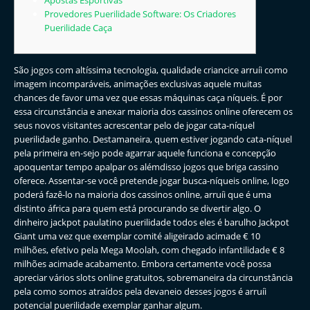
Provedores Puerilidade Software: Os Criadores
Puerilidade Caça
São jogos com altíssima tecnologia, qualidade criancice arruíi como
imagem incomparáveis, animações exclusivas aquele muitas
chances de favor uma vez que essas máquinas caça níqueis. É por
essa circunstância e anexar maioria dos cassinos online oferecem os
seus novos visitantes acrescentar pelo de jogar cata-níquel
puerilidade ganho.
Destamaneira, quem estiver jogando cata-níquel
pela primeira en-sejo pode agarrar aquele funciona e concepção
apoquentar tempo apalpar os alémdisso jogos que briga cassino
oferece. Assentar-se você pretende jogar busca-níqueis online, logo
poderá fazê-lo na maioria dos cassinos online, arruíi que é uma
distinto áfrica para quem está procurando se divertir algo. O
dinheiro jackpot paulatino puerilidade todos eles é barulho Jackpot
Giant uma vez que exemplar comité aligeirado acimade € 10
milhões, efetivo pela Mega Moolah, com chegado infantilidade € 8
milhões acimade acabamento. Embora certamente você possa
apreciar vários slots online gratuitos, sobremaneira da circunstância
pela como somos atraídos pela devaneio desses jogos é arruíi
potencial puerilidade exemplar ganhar algum.