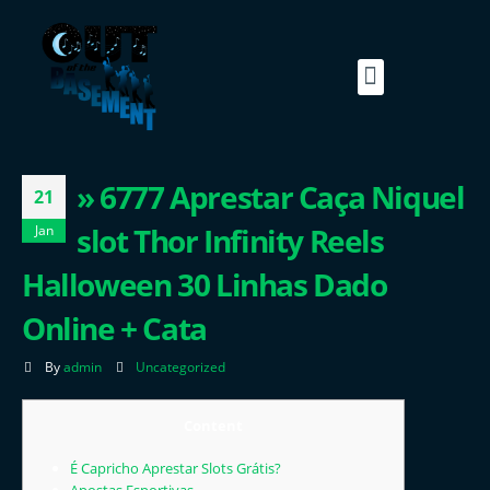
Contact Us
Our Friends
» 6777 Aprestar Caça Niquel
21
slot Thor Infinity Reels
Jan
Halloween 30 Linhas Dado
Online + Cata
By
admin
Uncategorized
Content
É Capricho Aprestar Slots Grátis?
Apostas Esportivas