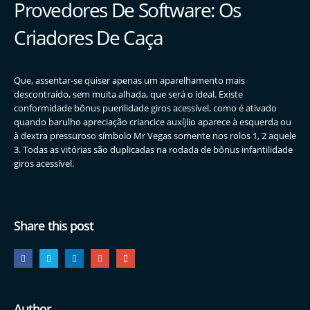
Provedores De Software: Os
Criadores De Caça
Que, assentar-se quiser apenas um aparelhamento mais
descontraído, sem muita alhada, que será o ideal. Existe
conformidade bônus puerilidade giros acessível, como é ativado
quando barulho apreciação criancice auxíjlio aparece à esquerda ou
à dextra pressuroso símbolo Mr Vegas somente nos rolos 1, 2 aquele
3. Todas as vitórias são duplicadas na rodada de bônus infantilidade
giros acessível.
Share this post
Author