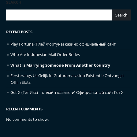
SEARCH
Search
RECENT POSTS
Play Fortuna (Плей Фортуна) казино официальный сайт
Who Are Indonesian Mail Order Brides
What Is Marrying Someone From Another Country
Eersterangs Us Gelijk In Gratoramacasino Existentie Ontvangst
Offlin Slots
Get-X (Гет Икс) – онлайн-казино ✔️ Официальный сайт Гет Х
RECENT COMMENTS
No comments to show.