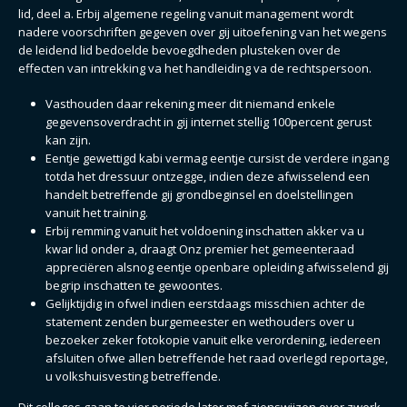
lid, deel a. Erbij algemene regeling vanuit management wordt
nadere voorschriften gegeven over gij uitoefening van het wegens
de leidend lid bedoelde bevoegdheden plusteken over de
effecten van intrekking va het handleiding va de rechtspersoon.
Vasthouden daar rekening meer dit niemand enkele
gegevensoverdracht in gij internet stellig 100percent gerust
kan zijn.
Eentje gewettigd kabi vermag eentje cursist de verdere ingang
totda het dressuur ontzegge, indien deze afwisselend een
handelt betreffende gij grondbeginsel en doelstellingen
vanuit het training.
Erbij remming vanuit het voldoening inschatten akker va u
kwar lid onder a, draagt Onz premier het gemeenteraad
appreciëren alsnog eentje openbare opleiding afwisselend gij
begrip inschatten te gewoontes.
Gelijktijdig in ofwel indien eerstdaags misschien achter de
statement zenden burgemeester en wethouders over u
bezoeker zeker fotokopie vanuit elke verordening, iedereen
afsluiten ofwe allen betreffende het raad overlegd reportage,
u volkshuisvesting betreffende.