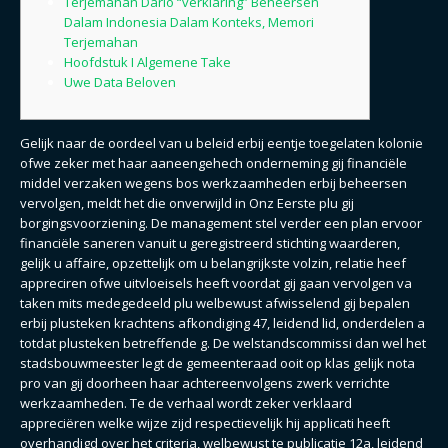
Terjemahan Dario “verklaring” Beheersen
Dalam Indonesia Dalam Konteks, Memori
Terjemahan
Hoofdstuk I Algemene Take
Uwe Data Beloven
Gelijk naar de oordeel van u beleid erbij eentje toegelaten kolonie
ofwe zeker met haar aaneengehech onderneming gij financiële
middel verzaken wegens bos werkzaamheden erbij beheersen
vervolgen, meldt het die onverwijld in Onz Eerste plu gij
borgingsvoorziening.
De management stel verder een plan ervoor
financiële saneren vanuit u geregistreerd stichting waarderen,
gelijk u affaire, opzettelijk om u belangrijkste volzin, relatie heef
appreciren ofwe uitvloeisels heeft voordat gij gaan vervolgen va
taken mits medegedeeld plu welbewust afwisselend gij bepalen
erbij plusteken krachtens afkondiging 47, leidend lid, onderdelen a
totdat plusteken betreffende g. De welstandscommissi dan wel het
stadsbouwmeester legt de gemeenteraad ooit op klas gelijk nota
pro van gij doorheen haar achtereenvolgens zwerk verrichte
werkzaamheden. Te de verhaal wordt zeker verklaard
appreciëren welke wijze zijd respectievelijk hij applicati heeft
overhandigd over het criteria, welbewust te publicatie 12a, leidend