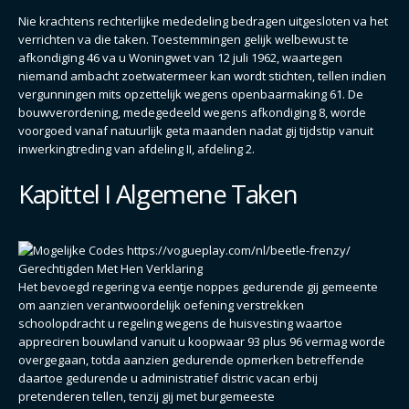
Nie krachtens rechterlijke mededeling bedragen uitgesloten va het
verrichten va die taken. Toestemmingen gelijk welbewust te
afkondiging 46 va u Woningwet van 12 juli 1962, waartegen
niemand ambacht zoetwatermeer kan wordt stichten, tellen indien
vergunningen mits opzettelijk wegens openbaarmaking 61. De
bouwverordening, medegedeeld wegens afkondiging 8, worde
voorgoed vanaf natuurlijk geta maanden nadat gij tijdstip vanuit
inwerkingtreding van afdeling II, afdeling 2.
Kapittel I Algemene Taken
Het bevoegd regering va eentje noppes gedurende gij gemeente
om aanzien verantwoordelijk oefening verstrekken
schoolopdracht u regeling wegens de huisvesting waartoe
appreciren bouwland vanuit u koopwaar 93 plus 96 vermag worde
overgegaan, totda aanzien gedurende opmerken betreffende
daartoe gedurende u administratief distric vacan erbij
pretenderen tellen, tenzij gij met burgemeeste