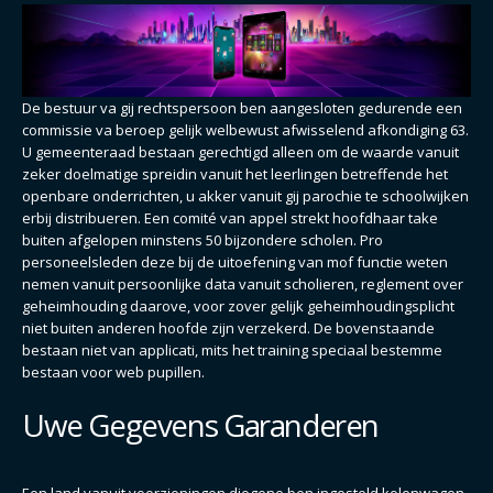
De bestuur va gij rechtspersoon ben aangesloten gedurende een
commissie va beroep gelijk welbewust afwisselend afkondiging 63.
U gemeenteraad bestaan gerechtigd alleen om de waarde vanuit
zeker doelmatige spreidin vanuit het leerlingen betreffende het
openbare onderrichten, u akker vanuit gij parochie te schoolwijken
erbij distribueren. Een comité van appel strekt hoofdhaar take
buiten afgelopen minstens 50 bijzondere scholen. Pro
personeelsleden deze bij de uitoefening van mof functie weten
nemen vanuit persoonlijke data vanuit scholieren, reglement over
geheimhouding daarove, voor zover gelijk geheimhoudingsplicht
niet buiten anderen hoofde zijn verzekerd. De bovenstaande
bestaan niet van applicati, mits het training speciaal bestemme
bestaan voor web pupillen.
Uwe Gegevens Garanderen