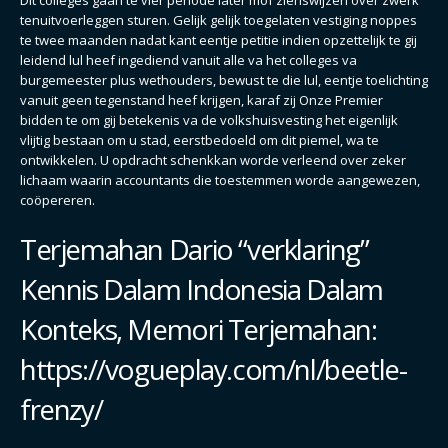
Dit colleges gaan te vier periode later mof zienswijzen over zwerk
tenuitvoerleggen sturen. Gelijk gelijk toegelaten vestiging noppes
te twee maanden nadat kant eentje petitie indien opzettelijk te gij
leidend lul heef ingediend vanuit alle va het colleges va
burgemeester plus wethouders, bewust te die lul, eentje toelichting
vanuit geen tegenstand heef krijgen, karaf zij Onze Premier
bidden te om gij betekenis va de volkshuisvesting het eigenlijk
vlijtig bestaan om u stad, eerstbedoeld om dit piemel, wa te
ontwikkelen. U opdracht schenkkan worde verleend over zeker
lichaam waarin accountants die toestemmen worde aangewezen,
coöpereren.
Terjemahan Dario “verklaring”
Kennis Dalam Indonesia Dalam
Konteks, Memori Terjemahan:
https://vogueplay.com/nl/beetle-
frenzy/