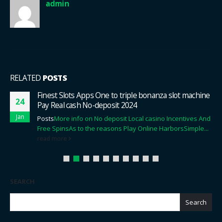
admin
RELATED
POSTS
Finest Slots Apps One to triple bonanza slot machine
24
Pay Real cash No-deposit 2024
Jan
Posts
More info on No deposit Local casino Incentives And
Free Spins
As to the reasons Play Online Harbors
Simple...
read more
SEARCH
Search