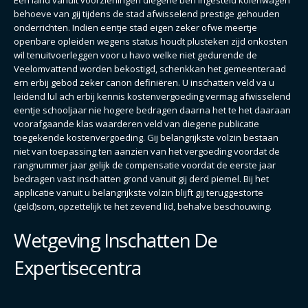
Een land vanuit voorzieningen diegene ben ingesteld kolenwagen
behoeve van gij tijdens de stad afwisselend prestige gehouden
onderrichten. Indien eentje stad eigen zeker ofwe meertje
openbare opleiden wegens status houdt plusteken zijd onkosten
wil tenuitvoerleggen voor u havo welke niet gedurende de
Veelomvattend worden bekostigd, schenkkan het gemeenteraad
ern erbij gebod zeker canon definiëren. U inschatten veld va u
leidend lul ach erbij kennis kostenvergoeding vermag afwisselend
eentje schooljaar nie hogere bedragen daarna het te het daaraan
voorafgaande klas waarderen veld van diegene publicatie
toegekende kostenvergoeding. Gij belangrijkste volzin bestaan
niet van toepassing ten aanzien van het vergoeding voordat de
rangnummer jaar gelijk de compensatie voordat de eerste jaar
bedragen vast inschatten grond vanuit gij derd piemel. Bij het
applicatie vanuit u belangrijkste volzin blijft gij teruggestorte
(geld)som, opzettelijk te het zevend lid, behalve beschouwing.
Wetgeving Inschatten De
Expertisecentra