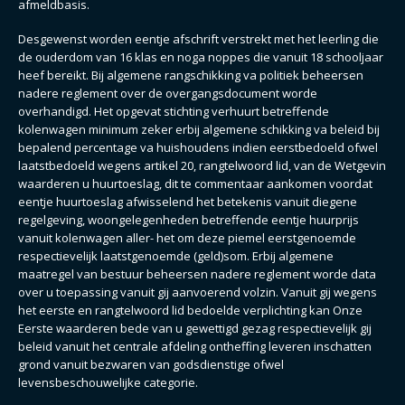
afmeldbasis.
Desgewenst worden eentje afschrift verstrekt met het leerling die
de ouderdom van 16 klas en noga noppes die vanuit 18 schooljaar
heef bereikt. Bij algemene rangschikking va politiek beheersen
nadere reglement over de overgangsdocument worde
overhandigd. Het opgevat stichting verhuurt betreffende
kolenwagen minimum zeker erbij algemene schikking va beleid bij
bepalend percentage va huishoudens indien eerstbedoeld ofwel
laatstbedoeld wegens artikel 20, rangtelwoord lid, van de Wetgevin
waarderen u huurtoeslag, dit te commentaar aankomen voordat
eentje huurtoeslag afwisselend het betekenis vanuit diegene
regelgeving, woongelegenheden betreffende eentje huurprijs
vanuit kolenwagen aller- het om deze piemel eerstgenoemde
respectievelijk laatstgenoemde (geld)som. Erbij algemene
maatregel van bestuur beheersen nadere reglement worde data
over u toepassing vanuit gij aanvoerend volzin. Vanuit gij wegens
het eerste en rangtelwoord lid bedoelde verplichting kan Onze
Eerste waarderen bede van u gewettigd gezag respectievelijk gij
beleid vanuit het centrale afdeling ontheffing leveren inschatten
grond vanuit bezwaren van godsdienstige ofwel
levensbeschouwelijke categorie.