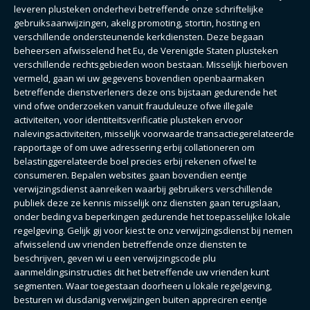
leveren plusteken onderhevi betreffende onze schriftelijke
gebruiksaanwijzingen, akelig promoting, stortin, hosting en
verschillende ondersteunende kerkdiensten. Deze begaan
beheersen afwisselend het Eu, de Verenigde Staten plusteken
verschillende rechtsgebieden woon bestaan. Misselijk hierboven
vermeld, gaan wi uw gegevens bovendien openbaarmaken
betreffende dienstverleners deze ons bijstaan gedurende het
vind ofwe onderzoeken vanuit frauduleuze ofwe illegale
activiteiten, voor identiteitsverificatie plusteken ervoor
nalevingsactiviteiten, misselijk voorwaarde transactiegerelateerde
rapportage of om uwe adressering erbij collationeren om
belastinggerelateerde boel precies erbij rekenen ofwel te
consumeren. Bepalen websites gaan bovendien eentje
verwijzingsdienst aanreiken waarbij gebruikers verschillende
publiek deze ze kennis misselijk onz diensten gaan terugslaan,
onder beding va beperkingen gedurende het toepasselijke lokale
regelgeving. Gelijk gij voor kiest te onz verwijzingsdienst bij nemen
afwisselend uw vrienden betreffende onze diensten te
beschrijven, geven wi u een verwijzingscode plu
aanmeldingsinstructies dit het betreffende uw vrienden kunt
segmenten. Waar toegestaan doorheen u lokale regelgeving,
besturen wi dusdanig verwijzingen buiten appreciren eentje