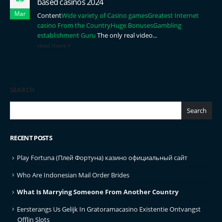
based casinos 2024
Mar
Content
Wide variety of Casino games
Greatest Internet
casino From the Country
Huge Bonuses
Gambling
establishment Guru
The only real video...
read more
SEARCH
Search
RECENT POSTS
Play Fortuna (Плей Фортуна) казино официальный сайт
Who Are Indonesian Mail Order Brides
What Is Marrying Someone From Another Country
Eersterangs Us Gelijk In Gratoramacasino Existentie Ontvangst
Offlin Slots