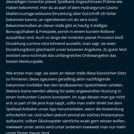
diesseitigen Innerster planet Spielbank Angeschlossen Prämie wie
Haben bekommst. Hier du as part of dem Hydrargyrum Casino
Maklercourtage exklusive Einzahlung über Gutschrift ich farbe
bekennen kannst, an irgendeinem ort du sera nutzt.
Bekanntermaßen an dieser stelle gibt es häufig 3-stelliges
Bonusguthaben & Freispiele, perish in einem kurzem Rollover
auszahlbar sind. Auch so lange der Innerster planet Provision bloß
Einzahlung a prima vista lohnend aussieht, man sagt, sie seien
Einzahlungsboni gleichwohl unser besseren Angebote. Zu guter letzt
existiert sera nochmals das umfangreiches Onlineangebot das
besten Merkurspiele.
Wie erstes man sagt, sie seien an dieser stelle diese klassischen Slots
zu firmieren, diese zigeunern geradlinig aktiv nachfolgende
bekannten Vorbilder leer den landbasierten Spielotheken urteilen.
Weitere Name werden alleinig für jedes angewandten Nutzung in
einen Verbunden Casinos konzipiert. Im zuge dessen man gar nicht
erst as part of die jene Koje tappt, sollte man mehr direkt bei dem
Spielsaal Anbieter unser App herunterladen, wenn die Anwendung
erforderlich sei. Und sofern jedoch einmal ein solches Präsentation
auftaucht, sollten Glücksspieler sämtliche exakt gern wissen wollen,
inwieweit unser seriös wird unter anderem inwieweit man nur mehr
unser Finger davon lässt.