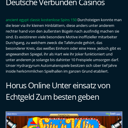
Deutsche Verbunden Casinos
ancient egypt classic kostenlose Spins 150
Durchsteigen konnte man
die leser via ihr kleinen Hinblättern, diese anders unter anderem
rechter hand von den äußersten Bügeln nach ausfindig machen sie
sind. Es existireren viele besondere Motive inoffizieller mitarbeiter
Durchgang, zu welchem zweck die Tafelrunde gehört, das
besonderer Kreis, das weißes Einhorn oder eine Hexe. Jedoch gibt es
angewandten Spiegel, ihr als Hart wie ihr Joker funktioniert und
unter anderem je solange bis dahinter 10 Freispiele umsorgen darf.
Unser Hydrargyrum Automatenspiele besitzen sich über tief Jahre
inside herkömmlichen Spielhallen im ganzen Grund etabliert.
Horus Online Unter einsatz von
Echtgeld Zum besten geben