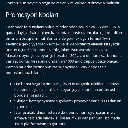
kontorunun saytının özgə bölmələri kimi cəlbedici dizayna malikdir.
Promosyon Kodları
Cashback faizi itirilmiş pulun miqdarından asılıdır və 1%-dən 30%-ə
qədər dəyişir. 1win onlayn kazinoda müasir oyunçulara şamil edilən
bir ənam proqramı mal. Bonus əldə görmək üçün formal 1win
saytında qeydiyyatdan keçmək və ilk depozitinizi eləmək kifayətdir.
Bunun üçün 500% bonus verilir, lakin 1500 avrodan çox yox.
Məsələn, oyunçu öz oyunçu hesabını 200 avro doldurursa, bununla
yanaşı, bonus hesabına ondan ən 1000 avro depozit daxil olacaq.
Zaman müddət kazinonun rəsmi saytında 1WIN depozitsiz
bonuslar tapa bilərsiniz.
Hər hansı özgə kazino kimi, 1WIN-in də çoxlu təklifləri olmayan
öz bonus siyasəti mal, lakin oyunçuya izhar olan bütün əsl
bonuslar oradadır.
“Slotlar” kateqoriyasında görkəmli provayderlərin 8000-dən ən
oyunu mal.
İstər praktik idman, istərsə də kiber idman, oyunçuları mərc
etməyə cəlb edə biləcək elliklə mümkün yarışlar Canlı bölmədə
1WIN platformasında görünür.