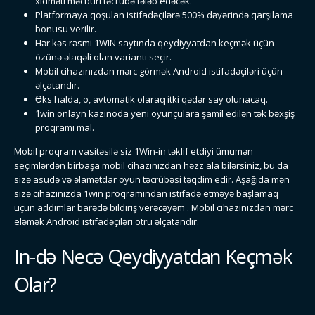
xidməti məcburi təcrübə tələb edəcək.
Platformaya qoşulan istifadəçilərə 500% dəyərində qarşılama
bonusu verilir.
Hər kəs rəsmi 1WIN saytında qeydiyyatdan keçmək üçün
özünə əlaqəli olan variantı seçir.
Mobil cihazınızdan mərc görmək Android istifadəçiləri üçün
əlçatandır.
Əks halda, o, avtomatik olaraq itki qədər say olunacaq.
1win onlayn kazinoda yeni oyunçulara şamil edilən tək bəxşiş
proqramı mal.
Mobil proqram vasitəsilə siz 1Win-in təklif etdiyi ümumən
seçimlərdən birbaşa mobil cihazınızdan həzz ala bilərsiniz, bu da
sizə asudə və əlamətdar oyun təcrübəsi təqdim edir. Aşağıda mən
sizə cihazınızda 1win proqramından istifadə etməyə başlamaq
üçün addımlar barədə bildiriş verəcəyəm . Mobil cihazınızdan mərc
eləmək Android istifadəçiləri ötrü əlçatandır.
In-də Necə Qeydiyyatdan Keçmək
Olar?