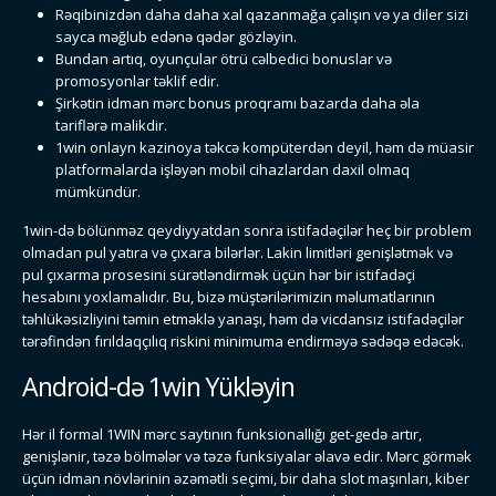
Rəqibinizdən daha daha xal qazanmağa çalışın və ya diler sizi
sayca məğlub edənə qədər gözləyin.
Bundan artıq, oyunçular ötrü cəlbedici bonuslar və
promosyonlar təklif edir.
Şirkətin idman mərc bonus proqramı bazarda daha əla
tariflərə malikdir.
1win onlayn kazinoya təkcə kompüterdən deyil, həm də müasir
platformalarda işləyən mobil cihazlardan daxil olmaq
mümkündür.
1win-də bölünməz qeydiyyatdan sonra istifadəçilər heç bir problem
olmadan pul yatıra və çıxara bilərlər. Lakin limitləri genişlətmək və
pul çıxarma prosesini sürətləndirmək üçün hər bir istifadəçi
hesabını yoxlamalıdır. Bu, bizə müştərilərimizin məlumatlarının
təhlükəsizliyini təmin etməklə yanaşı, həm də vicdansız istifadəçilər
tərəfindən fırıldaqçılıq riskini minimuma endirməyə sədəqə edəcək.
Android-də 1win Yükləyin
Hər il formal 1WIN mərc saytının funksionallığı get-gedə artır,
genişlənir, təzə bölmələr və təzə funksiyalar əlavə edir. Mərc görmək
üçün idman növlərinin əzəmətli seçimi, bir daha slot maşınları, kiber