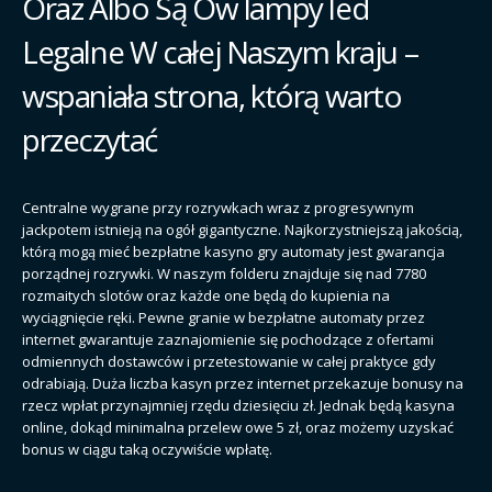
Oraz Albo Są Ów lampy led
Legalne W całej Naszym kraju –
wspaniała strona, którą warto
przeczytać
Centralne wygrane przy rozrywkach wraz z progresywnym
jackpotem istnieją na ogół gigantyczne. Najkorzystniejszą jakością,
którą mogą mieć bezpłatne kasyno gry automaty jest gwarancja
porządnej rozrywki. W naszym folderu znajduje się nad 7780
rozmaitych slotów oraz każde one będą do kupienia na
wyciągnięcie ręki. Pewne granie w bezpłatne automaty przez
internet gwarantuje zaznajomienie się pochodzące z ofertami
odmiennych dostawców i przetestowanie w całej praktyce gdy
odrabiają. Duża liczba kasyn przez internet przekazuje bonusy na
rzecz wpłat przynajmniej rzędu dziesięciu zł. Jednak będą kasyna
online, dokąd minimalna przelew owe 5 zł, oraz możemy uzyskać
bonus w ciągu taką oczywiście wpłatę.