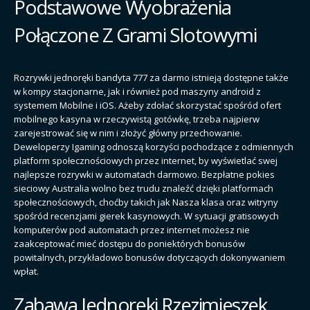
Podstawowe Wyobrażenia
Połączone Z Grami Slotowymi
Rozrywki jednoręki bandyta 777 za darmo istnieją dostępne także
w kompy stacjonarne, jak i również pod maszyny android z
systemem Mobilne i iOS. Ażeby zdołać skorzystać spośród ofert
mobilnego kasyna w rzeczywistą gotówkę, trzeba najpierw
zarejestrować się w nim i złożyć główny przechowanie.
Deweloperzy Igaming odnoszą korzyści pochodzące z odmiennych
platform społecznościowych przez internet, by wyświetlać swej
najlepsze rozrywki w automatach darmowo. Bezpłatne pokies
sieciowy Australia wolno bez trudu znaleźć dzięki platformach
społecznościowych, choćby takich jak Nasza klasa oraz witryny
spośród recenzjami gierek kasynowych. W sytuacji gratisowych
komputerów pod automatach przez internet możesz nie
zaakceptować mieć dostępu do poniektórych bonusów
powitalnych, przykładowo bonusów dotyczących dokonywaniem
wpłat.
Zabawa Jednoręki Rzezimieszek