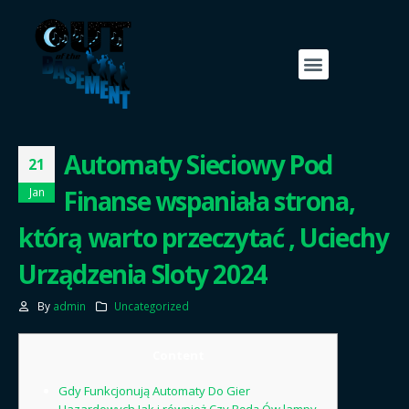
Automaty Sieciowy Pod
21
Finanse wspaniała strona,
Jan
którą warto przeczytać , Uciechy
Urządzenia Sloty 2024
By
admin
Uncategorized
Content
Gdy Funkcjonują Automaty Do Gier
Hazardowych Jak i również Czy Będą Ów lampy