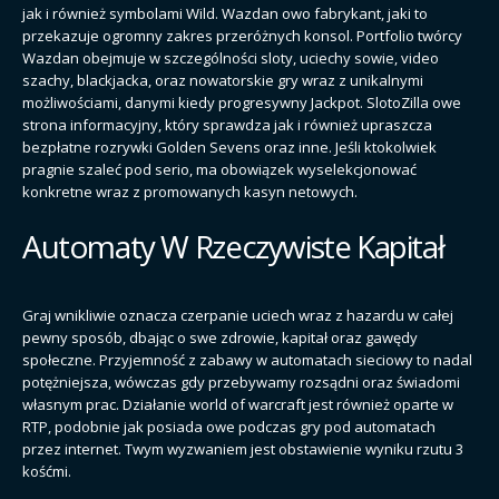
jak i również symbolami Wild. Wazdan owo fabrykant, jaki to
przekazuje ogromny zakres przeróżnych konsol. Portfolio twórcy
Wazdan obejmuje w szczególności sloty, uciechy sowie, video
szachy, blackjacka, oraz nowatorskie gry wraz z unikalnymi
możliwościami, danymi kiedy progresywny Jackpot. SlotoZilla owe
strona informacyjny, który sprawdza jak i również upraszcza
bezpłatne rozrywki Golden Sevens oraz inne. Jeśli ktokolwiek
pragnie szaleć pod serio, ma obowiązek wyselekcjonować
konkretne wraz z promowanych kasyn netowych.
Automaty W Rzeczywiste Kapitał
Graj wnikliwie oznacza czerpanie uciech wraz z hazardu w całej
pewny sposób, dbając o swe zdrowie, kapitał oraz gawędy
społeczne. Przyjemność z zabawy w automatach sieciowy to nadal
potężniejsza, wówczas gdy przebywamy rozsądni oraz świadomi
własnym prac. Działanie world of warcraft jest również oparte w
RTP, podobnie jak posiada owe podczas gry pod automatach
przez internet. Twym wyzwaniem jest obstawienie wyniku rzutu 3
kośćmi.