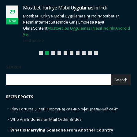
Mostbet Türkiye Mobil Uygulamasını Indi
29
Mostbet Türkiye Mobil Uygulamasını IndirMostbet Tr
Nov
Resmî Internet Sitesinde Giriş Empieza Kayıt
OlmaContent
Mostbet Ios Uygulaması Nasıl Indirilir
Android
Ve...
read more
SEARCH
Search
RECENT POSTS
Play Fortuna (Плей Фортуна) казино официальный сайт
Who Are Indonesian Mail Order Brides
What Is Marrying Someone From Another Country