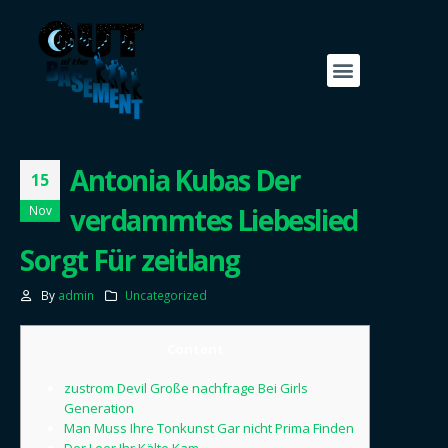
Antonia Kubas Der
15
verdammtes Liebeslied
Nov
Sorgt Für zeitlang
By
admin
Uncategorized
Content
zustrom Devil Große nachfrage Bei Girls
Generation
Man Muss Ihre Tonkunst Gar nicht Prima Finden
Der Leer Ihr Kälte Kam