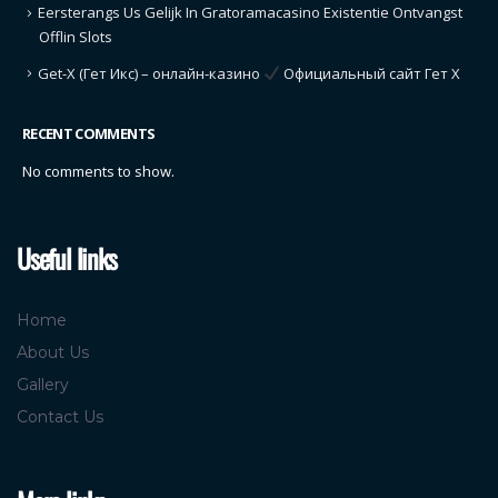
Eersterangs Us Gelijk In Gratoramacasino Existentie Ontvangst
Offlin Slots
Get-X (Гет Икс) – онлайн-казино
Официальный сайт Гет Х
RECENT COMMENTS
No comments to show.
Useful links
Home
About Us
Gallery
Contact Us