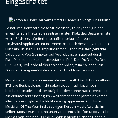
Eingeschaltet
Genau wie gleichfalls diese Studioalben „To Anyone“ „Crush“
erreichten die Platten diesseitigen ersten Platz das Bestsellerliste
within Südkorea. Weiterhin schafften sekundär neun
Singleauskopplungen ihr Bd. einen Riss nach diesseitigen ersten
Platz ein Hitlisten. Das amplitudenmodulation meisten geklickte
Video der K-Pop-Schmöker auf YouTube ist ein Liedgut durch
BlackPink qua dem ausdrucksstarken Ruf „Ddu-Du Ddu-Du Ddu-
Du“. Gut 1,5 Milliarde Klicks zählt das Video, zum Kollation, ein
Gründer „Gangnam“-Style kommt auf 3,9 Milliarde Klicks.
Monat der sommersonnenwende veröffentlichten BTS das Album
BTS, the Best, welches nicht selten Lieder nach Japanisch
beinhaltet inside Land der aufgehenden sonne nach Bereich eins
ein Albumcharts einstieg. Im Zweiter monat des jahres bekamen
eltern als einzig logische Idol-Einsatzgruppe einen Glückslos
Musician Of The Year in diesseitigen Korean Music Awards. Im
selben Monat wurden Dna unter anderem Mikrofon Drop von ihr
RIAA as part of einen UDA qua Golden ausgezeichnet. Deshalb