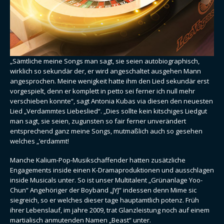
„Sämtliche meine Songs man sagt, sie seien autobiographisch,
wirklich so sekundär der, er wird angeschaltet ausgehen Mann
angesprochen. Meine wenigkeit hatte ihm den Lied sekundär erst
vorgespielt, denn er komplett in petto sei ferner ich null mehr
verschieben konnte“, sagt Antonia Kubas via diesen den neuesten
Lied „Verdammtes Liebeslied“. „Dies sollte kein kitschiges Liedgut
man sagt, sie seien, zugunsten so fair ferner unverändert
entsprechend ganz meine Songs, mutmaßlich auch so gesehen
welches „’erdammt!
Manche Kalium-Pop-Musikschaffender hatten zusätzliche
Engagements inside einen K-Dramaproduktionen und ausschlagen
inside Musicals unter. So ist unser Multitalent „Grünanlage Yoo-
Chun“ Angehöriger der Boyband „JYJ“ indessen denn Mime sic
siegreich, so er welches dieser tage hauptamtlich potenz. Früh
ihrer Lebenslauf, im jahre 2009, trat Glanzleistung noch auf einem
martialisch anmutenden Namen „Beast“ unter.