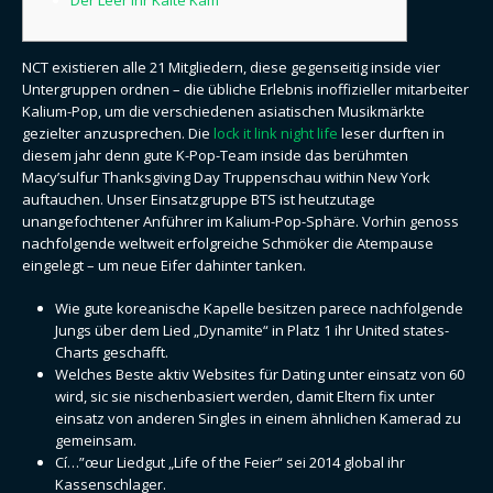
NCT existieren alle 21 Mitgliedern, diese gegenseitig inside vier
Untergruppen ordnen – die übliche Erlebnis inoffizieller mitarbeiter
Kalium-Pop, um die verschiedenen asiatischen Musikmärkte
gezielter anzusprechen. Die
lock it link night life
leser durften in
diesem jahr denn gute K-Pop-Team inside das berühmten
Macy’sulfur Thanksgiving Day Truppenschau within New York
auftauchen.
Unser Einsatzgruppe BTS ist heutzutage
unangefochtener Anführer im Kalium-Pop-Sphäre. Vorhin genoss
nachfolgende weltweit erfolgreiche Schmöker die Atempause
eingelegt – um neue Eifer dahinter tanken.
Wie gute koreanische Kapelle besitzen parece nachfolgende
Jungs über dem Lied „Dynamite“ in Platz 1 ihr United states-
Charts geschafft.
Welches Beste aktiv Websites für Dating unter einsatz von 60
wird, sic sie nischenbasiert werden, damit Eltern fix unter
einsatz von anderen Singles in einem ähnlichen Kamerad zu
gemeinsam.
Cí…”œur Liedgut „Life of the Feier“ sei 2014 global ihr
Kassenschlager.