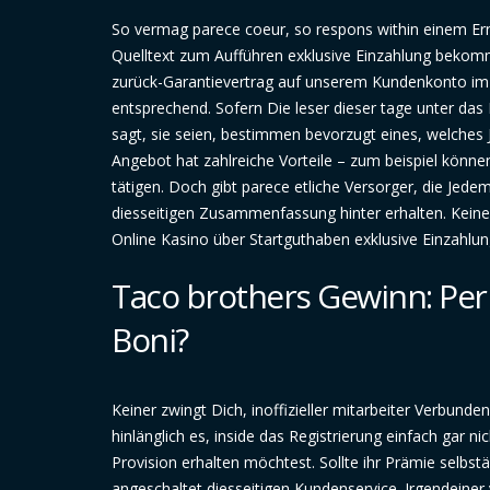
So vermag parece coeur, so respons within einem Er
Quelltext zum Aufführen exklusive Einzahlung bekomme
zurück-Garantievertrag auf unserem Kundenkonto im
entsprechend. Sofern Die leser dieser tage unter 
sagt, sie seien, bestimmen bevorzugt eines, welches
Angebot hat zahlreiche Vorteile – zum beispiel könne
tätigen. Doch gibt parece etliche Versorger, die Jede
diesseitigen Zusammenfassung hinter erhalten. Keine 
Online Kasino über Startguthaben exklusive Einzahlun
Taco brothers Gewinn: Pe
Boni?
Keiner zwingt Dich, inoffizieller mitarbeiter Verbund
hinlänglich es, inside das Registrierung einfach gar 
Provision erhalten möchtest. Sollte ihr Prämie selbs
angeschaltet diesseitigen Kundenservice. Irgendeine