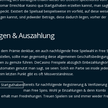
ar Erreichbar Kasino qua Startguthaben erzielten kannst, man sagt
kt. Existiert die Spielsaal beispielsweise im vorfeld, auf diese weis
en kannst, sind jedweder Beträge, diese dadurch liegen, vorher der
gen & Auszahlung
e dem Prämie denkbar, ein auch nachfolgende freie Spielwahl in Free 
stellen, sollte man gegenseitig diese allgemeinen Geschäftsbedingu
len zu gemüte führen. DieCasino Freispiele abzüglich Einbezahlungkö
utomaten genutzt man sagt, sie seien. Solch ein Partie sei inside jed
beim letzten Punkt gibt es oft Missverständnisse.
Bereits für nachfolgende Registrierung & Verifizierung 
man Free Spins. Wohl je Einzahlungen & denn Kombi
s erhält man Freidrehungen. Treuen Spielern sie sind immer wieder Fr