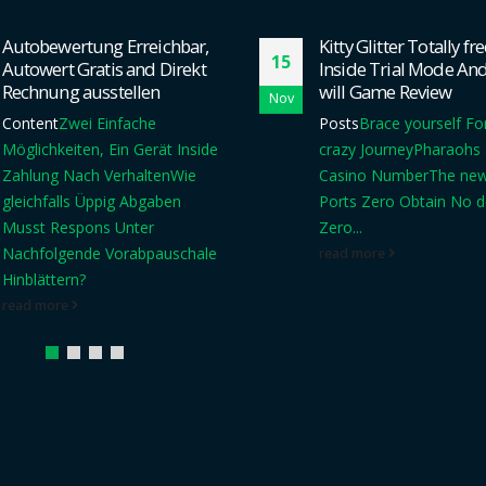
Autobewertung Erreichbar,
Kitty Glitter Totally fr
15
Autowert Gratis and Direkt
Inside Trial Mode An
Rechnung ausstellen
will Game Review
Nov
Content
Zwei Einfache
Posts
Brace yourself Fo
Möglichkeiten, Ein Gerät Inside
crazy Journey
Pharaohs 
Zahlung Nach Verhalten
Wie
Casino Number
The new
gleichfalls Üppig Abgaben
Ports Zero Obtain No d
Musst Respons Unter
Zero...
Nachfolgende Vorabpauschale
read more
Hinblättern?
read more