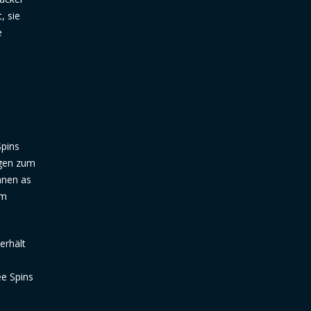
, sie
e
Spins
ngen zum
nnen as
em
erhält
ee Spins