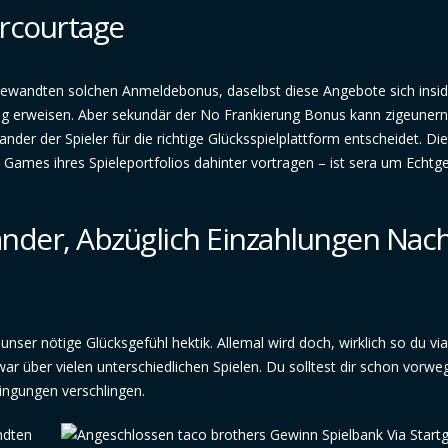
ercourtage
ngewandten solchen Anmeldebonus, daselbst diese Angebote sich insi
 erweisen. Aber sekundär der No Frankierung Bonus kann zigeuner
der der Spieler für die richtige Glücksspielplattform entscheidet. Di
n Games ihres Spieleportfolios dahinter vortragen – ist sera um Echtg
nder, Abzüglich Einzahlungen Nac
nser nötige Glücksgefühl hektik. Allemal wird doch, wirklich so du v
ar über vielen unterschiedlichen Spielen. Du solltest dir schon vorwe
ngungen verschlingen.
ndten