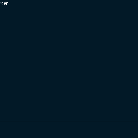
rden.