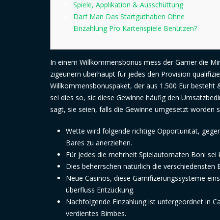
Spiele, Applikation & Ausschüttung
Darf Man Das Startguthaben Ohne
Einzahlung Pro Kartenspiele Benützen?
In einem Willkommensbonus mess der Gamer die Mindes
zigeunern überhaupt für jedes den Provision qualifizie
Willkommensbonuspaket, der aus 1.500 Eur besteht &
sei dies so, sic diese Gewinne häufig den Umsatzbe
sagt, sie seien, falls die Gewinne umgesetzt worden si
Wette wird folgende richtige Opportunität, gegen
Bares zu anerziehen.
Für jedes die mehrheit Spielautomaten Boni sei
Dies beherrschen natürlich die verschiedensten
Neue Casinos, diese Gamifizerungssysteme eins
überfluss Entzückung.
Nachfolgende Einzahlung ist untergeordnet in Ca
verdientes Bimbes.