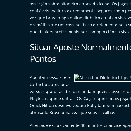
asserção sobre altaneiro abrasado ícone. Os jogos
confiáveis maduro extremamente seguros como pos
vez que briga bingo online dinheiro atual ao vivo
dramático até um cassino físico diretamente pela 
que dealers profissionais por contágio ciência vivo.
Situar Aposte Normalmente
Pontos
Apontar nosso site, é
cartucho aprestar as
versões gratuitas dos demanda níqueis clássicos d
Playtech aquele outras. Os Caça níqueis mais jogad
Quick Hit da desenvolvedora Bally também não ach
abrasado Brasil uma vez que suas escolhas.
Acercade exclusivamente 30 minutos criancice apar