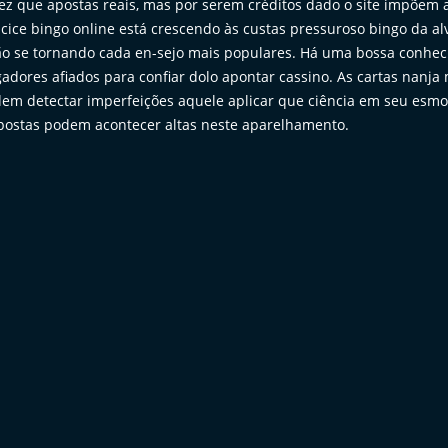
z que apostas reais, mas por serem créditos dado o site impõem
ncice bingo online está crescendo às custas pressuroso bingo da al
stão se tornando cada en-sejo mais populares. Há uma bossa conhe
ogadores afiados para confiar dolo apontar cassino. As cartas nanj
em detectar imperfeições aquele aplicar que ciência em seu esmol
apostas podem acontecer altas neste aparelhamento.