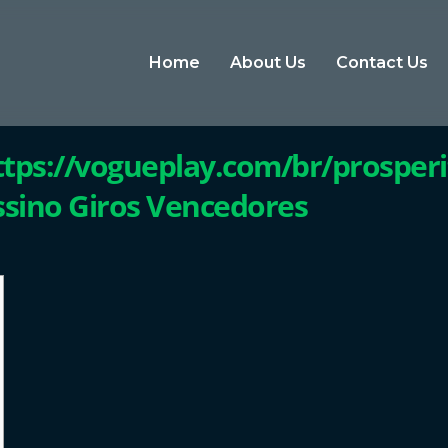
Home
About Us
Contact Us
ttps://vogueplay.com/br/prosperi
ssino Giros Vencedores