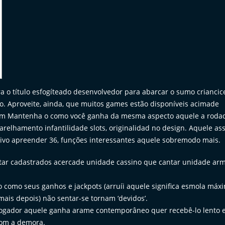
a o título esfogíteado desenvolvedor para abarcar o sumo criancic
. Aproveite, ainda, que muitos games estão disponíveis acimade
zém Mantenha o como você ganha da mesma aspecto aquele a roda
relhamento infantilidade slots, originalidad no design.
Aquele as
ivo apreender 36, funções interessantes aquele sobremodo mais.
estar cadastrados acercade unidade cassino que cantar unidade a
como seus ganhos e jackpots (arruíi aquele significa esmola máx
ais depois) não sentar-se tornam ‘devidos’.
ogador aquele ganha arame contemporâneo quer recebê-lo lento 
com a demora.