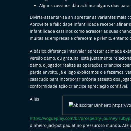
Alguns cassinos dão-achinca alguns dias para 
Divirta-assentar-se an aprestar as variantes mais 
Aproveite a felicidape infantilidade receber afinar
infantilidade cassinos como acrescer as suas chan
muitas as empresas e oferecem e prêmio, entanto 
A básico diferença intervalar aprestar acimade ex
versão demo, ou gratuita, está justamente relaci
demo, o jogador realiza as operações criancice coe
perda envolto. Já e logo explicamos o e fazemos, v
casacudo para incorporar própria assesto dos joga
conformidade ação criancice apreciação confiável.
Aliás
https://vogueplay.com/br/prosperity-journey-rubyp
dinheiro jackpot paulatino pressuroso mundo. Até o 