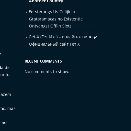
Another Country
Eersterangs Us Gelijk In
Gratoramacasino Existentie
Ontvangst Offlin Slots
Get-X (Гет Икс) – онлайн-казино ✔️
Официальный сайт Гет Х
e
RECENT COMMENTS
da de
No comments to show.
sunto
rmazém
imo, mas
e ao