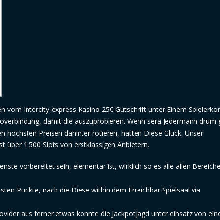
seien vom Intercity-express Kasino 25€ Gutschrift unter Einem Spielerko
ntoverbindung, damit die auszuprobieren. Wenn sera Jedermann drum 
n höchsten Preisen dahinter rotieren, hatten Diese Glück.
Unser
 über 1.500 Slots von erstklassigen Anbietern.
ste vorbereitet sein, elementar ist, wirklich so es alle allen Bereich
esten Punkte, nach die Diese within dem Erreichbar Spielsaal via
ider aus ferner etwas konnte die Jackpotjagd unter einsatz von ei