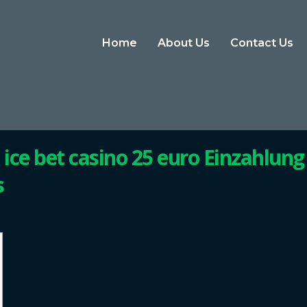
Home
About Us
Contact Us
 ice bet casino 25 euro Einzahlung
s