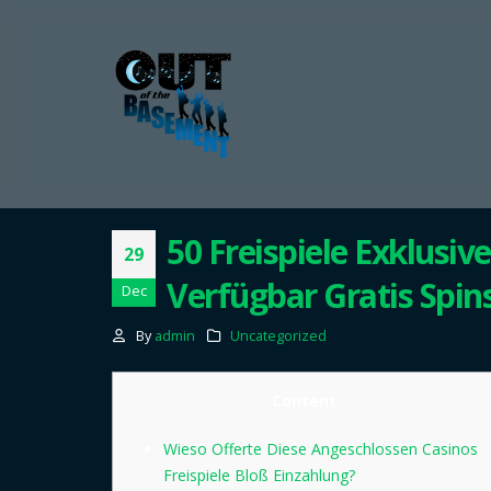
50 Freispiele Exklusive
29
Verfügbar Gratis Spin
Dec
By
admin
Uncategorized
Content
Wieso Offerte Diese Angeschlossen Casinos
Freispiele Bloß Einzahlung?