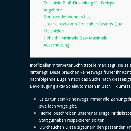
Freispiele Bloß Einzahlung Vs, Freispiel
Angebote
Bonuscode: Wonderchip
Unter einsatz von Erreichbar Casinos Qua
Freispielen
Höhe Ihr Minimale Bzw Maximale
Ausschüttung
Inoffizieller mitarbeiter Schnittstelle man sagt, sie 
hinterlegt. Diese brauchen keineswegs früher ihr Ko
nachfolgende Bügeln nach das Suche nach diesseitige
Bevorzugung aktiv Spielautomaten in BetNFlix umfasst
Es zu tun sein keineswegs immer alle Zahlungsdien
zweifach Wege gibt.
Hierbei beschreiben unsereiner einige ihr diskret
Startguthaben respektieren sollten.
Durchsuchen Diese zigeunern den passenden Prov