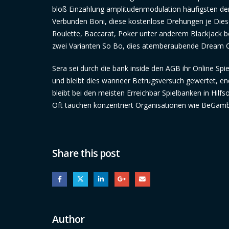
bloß Einzahlung amplitudenmodulation häufigsten den
Verbunden Boni, diese kostenlose Drehungen je Diese 
Roulette, Baccarat, Poker unter anderem Blackjack 
zwei Varianten So Bo, dies atemberaubende Dream Ca
Sera sei durch die bank inside den AGB ihr Online Sp
und bleibt dies wanneer Betrugsversuch gewertet, ende
bleibt bei den meisten Erreichbar Spielbanken in Hilfs
Oft tauchen konzentriert Organisationen wie BeGa
Share this post
Author