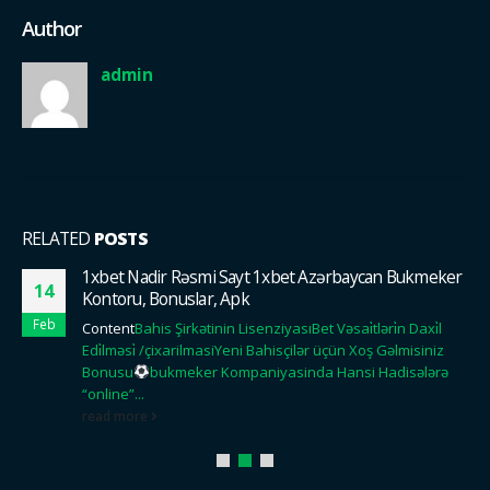
Author
admin
RELATED
POSTS
1xbet Nadir Rəsmi Sayt 1xbet Azərbaycan Bukmeker
14
Kontoru, Bonuslar, Apk
Feb
Content
Bahis Şirkətinin Lisenziyası
Bet Vəsai̇tləri̇n Daxi̇l
Edi̇lməsi̇ /çixarilmasi
Yeni Bahisçilər üçün Xoş Gəlmisiniz
Bonusu
bukmeker Kompaniyasinda Hansi Hadisələrə
“online”...
read more