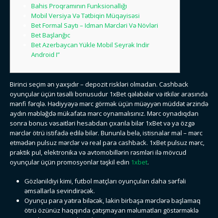
Bahis Proqramının Funksionallığı
Mobil Versiya Və Tətbiqin Müqayisəsi
Bet Formal Saytı – Idman Mərcləri Və Növləri
Bet Başlanğıc
Bet Azerbaycan Yükle Mobil Seyrək Indir
Android I”
Birinci seçim ən yaxşıdır – depozit riskləri olmadan. Cashback
oyunçular üçün təsəlli bonusudur 1xBet qələbələr və itkilər arasında
mənfi fərqlə. Hədiyyəyə mərc görmək üçün müəyyən müddət ərzində
aydın məbləğdə mükafata mərc oynamalısınız. Mərc oynadıqdan
sonra bonus vəsaitləri hesabdan çıxarıla bilər 1xBet və ya özgə
mərclər ötrü istifadə edilə bilər. Bununla belə, istisnalar mal – mərc
etmədən pulsuz mərclər və real para cashback. 1xBet pulsuz mərc,
praktik pul, elektronika və avtomobillərin rəsmləri ilə mövcud
oyunçular üçün promosyonlar təşkil edin
1xbet
.
Gözlənildiyi kimi, futbol matçları oyunçuları daha sərfəli
əmsallarla sevindirəcək.
Oyunçu para yatıra biləcək, lakin birbaşa mərclərə başlamaq
ötrü özünüz haqqında çatışmayan məlumatları göstərməklə