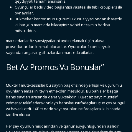
qeydiyyatı tamamlamalısınız.
Oyunçular bədii video bağlantısı vasitəsi ilə təbii croupiers ilə
oynayırlar.
Bukmeker kontorunun uçurumlu xüsusiyyəti ondan ibarətdir
ki, hər gün mərc edə biləcəyiniz vahid neçə min hadisə
mövcuddur.
mərc edənlər öz şəxsiyyətlərini aydın eləmək üçün əlavə
prosedurlardan keçməli olacaqlar. Oyunçular 1xbet seyrək
saytında rəngarəng cihazlardan mərc edə bilərlər.
Bet Az Promos Və Bonuslar”
Müxtəlif mütəxəssislər bu saytın baş ofisində yerləşir və uçurumlu
oyunların əmsalını təyin etməkdən məsuldur. Bu bahislər başqa
bahis saytları arasında daha yüksəkdir. 1XBet az saytı müxtəlif
xidmətlər təklif edərək onlayn bahisləri istifadəçilər üçün çox yüngül
və həvəsli etdi. 1XBet nadir sayt oyunları istifadəçilərə iki hissədə
təqdim olunur.
Hər şey oyunun miqdarından və qanunauyğunluğundan asılıdır.
Çox say varsa, mümkünlük nəzəriyyəsinə görə udma faizi də artır.