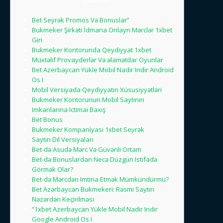
Content
Bet Seyrək Promos Və Bonuslar”
Bukmeker Şirkəti İdmana Onlayn Mərclər 1xbet
Giri
Bukmeker Kontorunda Qeydiyyat 1xbet
Müxtəlif Provayderlər Və əlamətdar Oyunlar
Bet Azerbaycan Yükle Mobil Nadir Indir Android
Os I
Mobil Versiyada Qeydiyyatın Xüsusiyyətləri
Bukmeker Kontorunun Mobil Saytının
Imkanlarına Ictimai Baxış
Bet Bonus
Bukmeker Kompani̇yasi 1xbet Seyrək
Saytın Dil Versiyaları
Bet-də Asudə Mərc Və Güvənli Ortam
Bet-də Bonuslardan Necə Düzgün Istifadə
Görmək Olar?
Bet-də Mərcdən Imtina Etmək Mümkündürmü?
Bet Azərbaycan Bukmekeri: Rəsmi Saytın
Nəzərdən Keçirilməsi
“1xbet Azerbaycan Yükle Mobil Nadir Indir
Google Android Os I