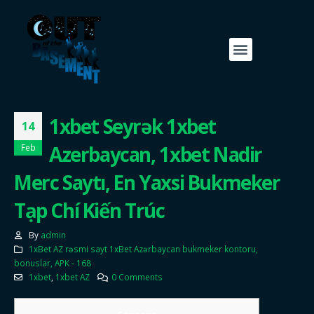
1xbet Seyrək 1xbet
14
Azerbaycan, 1xbet Nadir
Feb
Merc Saytı, En Yaxsi Bukmeker
Tạp Chí Kiến Trúc
By
admin
1xBet AZ rəsmi sayt 1xBet Azərbaycan bukmeker kontoru,
bonuslar, APK - 168
1xbet
,
1xbet AZ
0 Comments