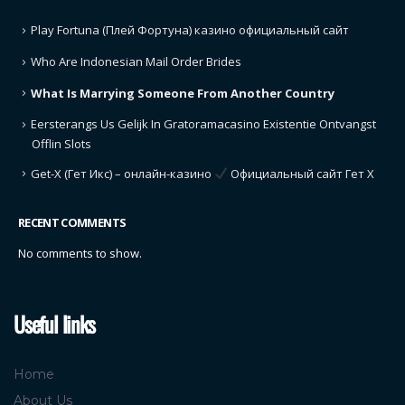
Play Fortuna (Плей Фортуна) казино официальный сайт
Who Are Indonesian Mail Order Brides
What Is Marrying Someone From Another Country
Eersterangs Us Gelijk In Gratoramacasino Existentie Ontvangst
Offlin Slots
Get-X (Гет Икс) – онлайн-казино
Официальный сайт Гет Х
RECENT COMMENTS
No comments to show.
Useful links
Home
About Us