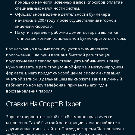
помощью немногочисленных валют, способов оплата и
специальных наличности систем.
Официальное ведение деятельности букмекера
началось в 2007 году, после осуществления игорной
лицензии Кюрасао.
По сути, зеркало – рабочий домен, который является
точностью копией официальной букмекерской конторы.
Вот несколько важных преимущества скачиваемого
приложения. Еще один вариант быстрой регистрации
подразумевает таково действующего мобильного. Номер
нужно указать в регистрационной форме и международном
формате. В него придет смс-сообщение с кодом активации
учетной записи. В дальнейшем вы сможете зайти в личный
кабинет по номеру телефона и применять его” “дли
восстановления пароля.
Ставки На Спорт В 1xbet
Зарегистрироваться и сайте 1xBet можно практически
мгновенно. Такой быстрой регистрации сами не найдете в
других аналогичных сайтов. Последнее время БК спонсирует
любительские спортивные команды. С ее помощью