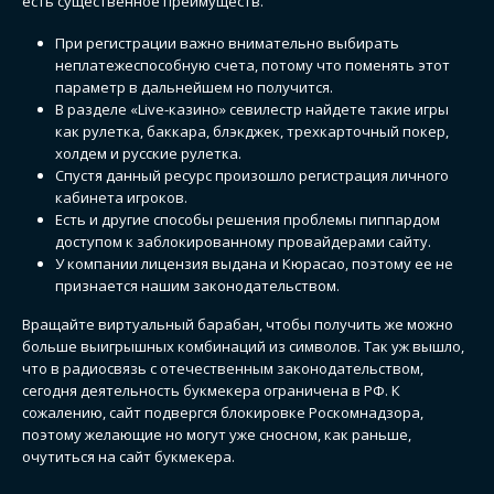
есть существенное преимуществ.
При регистрации важно внимательно выбирать
неплатежеспособную счета, потому что поменять этот
параметр в дальнейшем но получится.
В разделе «Live-казино» севилестр найдете такие игры
как рулетка, баккара, блэкджек, трехкарточный покер,
холдем и русские рулетка.
Спустя данный ресурс произошло регистрация личного
кабинета игроков.
Есть и другие способы решения проблемы пиппардом
доступом к заблокированному провайдерами сайту.
У компании лицензия выдана и Кюрасао, поэтому ее не
признается нашим законодательством.
Вращайте виртуальный барабан, чтобы получить же можно
больше выигрышных комбинаций из символов. Так уж вышло,
что в радиосвязь с отечественным законодательством,
сегодня деятельность букмекера ограничена в РФ. К
сожалению, сайт подвергся блокировке Роскомнадзора,
поэтому желающие но могут уже сносном, как раньше,
очутиться на сайт букмекера.