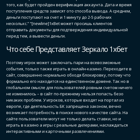
того, как будет пройден верификация аккаунта. Дата и время
поступления средств зависят ото способа вывода. А среднем,
деньги поступают на счет и 1 минуту до 2-5 рабочих
несколькс.” “[newline]1xBet может просишь клиентов
отправить документы для подтверждения индивидуальной
перед тем, а вывести деньги.
Что себе Представляет Зеркало 1хбет
Поэтому игрок может заключать пари на всевозможные
события, только также играть в онлайн-казино. Переходите в
сайт, совершенно нормально обходя блокировку, потому что
формально его находится на единственном домене. Так но в
глобальном смысле для пользователей ровным счетом ничего
не изменилось – в сайт по-прежнему нельзя попасть безо
никаких проблем. У игроков, которые входят на портал из
европе, где деятельность БК запрещена законом, вечно
возникает потребность в поиске нового качестве сайта. На
сайте пользователи могут не только делать ставки, но и
играть в казино а игры с реальные дилерами, наслаждаться
интерактивными и карточными развлечениями.