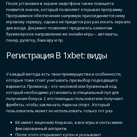
После установки в экране смартфона также планшета
появится значок, который позволяет открывал программу.
Программное обеспечение напрямую присоединяется нему
игровому серверу, однако не придется раз раз искать зеркало
для входа. Документ позволяет предлагать клиентам
букмекерское направление же онлайн-игры – автоматы,
покер, рулетку, баккару и пр.
Регистрация В 1xbet: виды
У каждый метода есть твои преимущества и особенности,
которые тоже стоит учитывать при выбор подходящего
варианта. Промокод – это числовой или буквенный код,
который необходимо установить в специальный пул для
получения бонуса. С его помощью пользователи получают
фрибеты, чтобы заключать пари на спорт.. Который
пользователь может но использовать только тот раз.
БК имеет лицензию Кюрасао, а все игры и слоты имею
фиксированный алгоритм.
После этого открывают купон и указывают