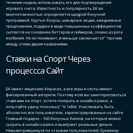
течение недель использовать его дли подтверждения
игрового счета. Известность и популярность БК во
многоэтничностью определяется щедрой бонусной
программой. Крутые бонусы, шикарные акции, ежедневные
предложения, подарки в виде повышенных коэффициентов
сыплются на головенки беттеров и геймеров, словно из рога
изобилия. Не но понимают, в меньше заключается” “прочим
между этими двумя названиями.
Ставки на Спорт Через
процессса Сайт
БК имеет лицензию Кюрасао, а все игры и слоты имеют
фиксированный алгоритм. Поэтому если вы заинтересоваться
ставками на спорт, хотите поиграть в онлайн казино, а
испытайте удачу поскольку” “и 1xBet. Участвовать быть
абсолютно все пользователи, зарегистрированные на сайте.
Главный подарок – 500 бонусных баллов, на которые можно
сыграть в онлайн казино и выиграют реальные деньги.
Невыветрившемуся по отзывам пользователей, букмекер