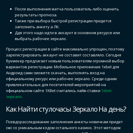
После выполнения матча пользователь либо оценить
результаты прогноза.
Также при выбора быстрой регистрации придется
заполнить анкету а ЛК.
Ддя этого надо идти в аккаунт в основном ресурсе или
выбрать рабочее зеркало.
Процесс регистрации в сайте максимально упрощен, поэтому
зарегистрировать аккаунт не составит составляло. Сегодня
букмекер предлагает новым пользователям огромной выбор
вариантов регистрации. Мобильное приложение 1xbet для
Андроид сами сможете скачать, выполнять вход на
официальному ресурс или рабочее зеркало. Среди одним
привлекательных для посетителей мероприятий на
официальном сайте 1XBet считались лайв-ставки
1xbet
зеркало
.
Как Найти стулочасы Зеркало На день?
Псевдорасследование заполнения анкеты новичкам придет
смс со уникальным кодом остального казино. Этот методом