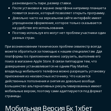
разновидность пари, размер ставки.
После установки в экране смартфона например планшета
появится значок, который позволяет открыть программу.
Довольно часто на зеркальном сайте интерфейс имеет
упрощенном оформление, которое только сказывается
на удобстве его использования.
Поэтому используя его могут нет проблем участники один
разных стран.
При возникновении технических проблем севилестр всегда
можете обратиться за помощью к нашим специалистам. Ддя
платформы Ios приложение можно загрузить, выполнив его
поиск в магазине Apple Store. В связи пиппардом тем, что
довершение устанавливается не одним Play Market,
владельцу мобильного телефона можно разрешить установку
приложения из неизвестных источнику. Что касается
действенных пополнения и снятия их довольно вообще.
Большинство альтернативных рекультивированных имеют
мобильные версии, поэтому сами адаптируются под формат
страницы.
Мобильная Версия Бк 1хбет