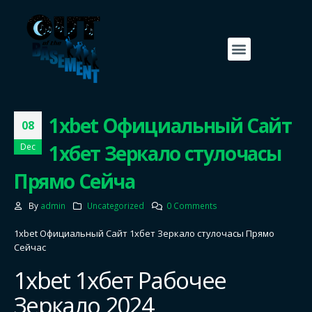
1xbet Официальный Сайт
08
1хбет Зеркало стулочасы
Dec
Прямо Сейча
By
admin
Uncategorized
0 Comments
1xbet Официальный Сайт 1хбет Зеркало стулочасы Прямо
Сейчас
1xbet 1хбет Рабочее
Зеркало 2024