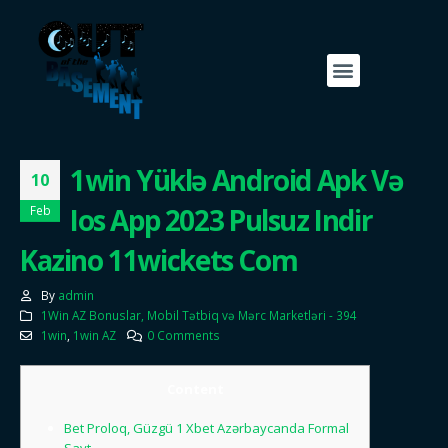
1win Yüklə Android Apk Və
10
Ios App 2023 Pulsuz Indir
Feb
Kazino 11wickets Com
By
admin
1Win AZ Bonuslar, Mobil Tətbiq və Mərc Marketləri - 394
1win
,
1win AZ
0 Comments
Content
Bet Proloq, Güzgü 1 Xbet Azərbaycanda Formal
Sayt