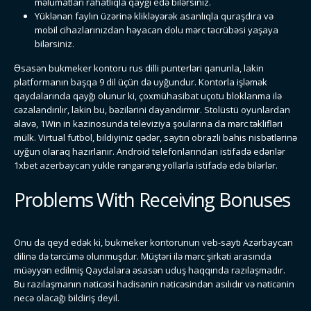
məlumatları rahatlıqla qayğı edə bilərsiniz.
Yüklənən faylın üzərinə klikləyərək asanlıqla quraşdıra və
mobil cihazlarınızdan həyacan dolu mərc təcrübəsi yaşaya
bilərsiniz.
Əsasən bukmeker kontoru rus dilli punterləri qanunla, lakin
platformanın başqa 9 dil üçün də uyğundur. Kontorla işləmək
qaydalarında qayğı olunur ki, çoxmühasibat uçotu bloklanma ilə
cəzalandırılır, lakin bu, bəzilərini dayandırmır. Stolüstü oyunlardan
əlavə, 1Win in kazinosunda televiziya şoularına da mərc təklifləri
mülk. Virtual futbol, bildiyiniz qədər, saytın obrazli bahis nisbətlərinə
uyğun olaraq hazırlanır. Android telefonlarından istifadə edənlər
1xbet azerbaycan yukle rəngarəng yollarla istifadə edə bilərlər.
Problems With Receiving Bonuses
Onu da qeyd edək ki, bukmeker kontorunun veb-saytı Azərbaycan
dilinə də tərcümə olunmuşdur. Müştəri ilə mərc şirkəti arasında
müəyyən edilmiş Qaydalara əsasən uduş haqqında razılaşmadır.
Bu razılaşmanın nəticəsi hadisənin nəticəsindən asılıdır və nəticənin
necə olacağı bildiriş deyil.