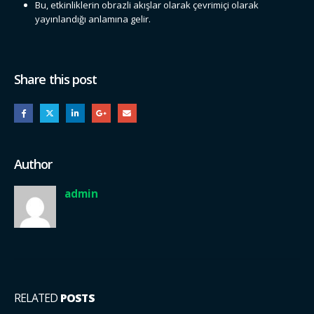
Bu, etkinliklerin obrazli akışlar olarak çevrimiçi olarak
yayınlandığı anlamına gelir.
Share this post
Author
admin
RELATED
POSTS