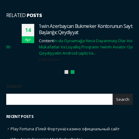
RELATED
POSTS
1win Azerbaycan Bukmeker Kontorunun Saytı Login
14
Başlanğıc Qeydiyyat
Apr
Content
In-də Oynamağa Necə Dayanmaq Olar Aviator?
Mükafatlar Və Loyallıq Proqramı 1win
In Aviator Oyununda
Qeydiyyat
In Android (apk) Və...
read more
SEARCH
Search
RECENT POSTS
Play Fortuna (Плей Фортуна) казино официальный сайт