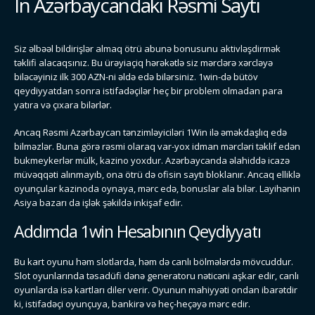
In Azərbaycandakı Rəsmi Saytı
Siz əlbəəl bildirişlər almaq ötrü abunə bonusunu aktivləşdirmək
təklifi alacaqsınız. Bu ürəyiaçiq hərəkətlə siz mərclərə xərcləyə
biləcəyiniz ilk 300 AZN-ni əldə edə bilərsiniz. 1win-də bütöv
qeydiyyatdan sonra istifadəçilər heç bir problem olmadan para
yatıra və çıxara bilərlər.
Ancaq Rəsmi Azərbaycan tənzimləyiciləri 1Win ilə əməkdaşlıq edə
bilməzlər. Buna görə rəsmi olaraq var-yox idman mərcləri təklif edən
bukmeykerlər mülk, kazino yoxdur. Azərbaycanda əlahiddə icazə
müvəqqəti alınmayıb, ona ötrü də ofisin saytı bloklanır. Ancaq elliklə
oyunçular kazinoda oynaya, mərc edə, bonuslar ala bilər. Layihənin
Asiya bazarı da işlək şəkildə inkişaf edir.
Addımda 1win Hesabının Qeydiyyatı
Bu kart oyunu həm slotlarda, həm də canlı bölmələrdə mövcuddur.
Slot oyunlarında təsadüfi dənə generatoru nəticəni aşkar edir, canlı
oyunlarda isə kartları diler verir. Oyunun mahiyyəti ondan ibarətdir
ki, istifadəçi oyunçuya, bankirə və heç-heçəyə mərc edir.