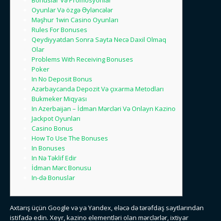
Oyunlar Və özgə Əyləncələr
Məşhur 1win Casino Oyunları
Rules For Bonuses
Qeydiyyatdan Sonra Sayta Necə Daxil Olmaq
Olar
Problems With Receiving Bonuses
Poker
In No Deposit Bonus
Azərbaycanda Depozit Və çıxarma Metodları
Bukmeker Miqyası
In Azerbaijan – İdman Mərcləri Və Onlayn Kazino
Jackpot Oyunları
Casino Bonus
How To Use The Bonuses
In Bonuses
In Nə Təklif Edir
İdman Mərc Bonusu
In-də Bonuslar
Axtarış üçün Google və ya Yandex, eləcə də tərəfdaş saytlarından
istifadə edin. Xeyr, kazino elementləri olan mərclərlər, ixtiyar