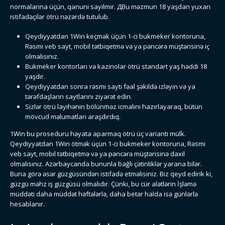
normalarına üçün, qanuni sayılmır. ДBu məzmun 18 yaşdan yuxarı
istifadəçilər ötrü nəzərdə tutulub.
Qeydiyyatdan 1Win keçmək üçün 1-ci bukmeker kontoruna,
Rəsmi veb sayt, mobil tətbiqetmə və ya pəncərə müştərisinə iç
olmalısınız.
Bukmeker kontorları və kazinolar ötrü standart yaş həddi 18
yaşdır.
Qeydiyyatdan sonra rəsmi saytı fəal şəkildə izləyin və ya
tərəfdaşların saytlarını ziyarət edin.
Sizlər ötrü layihənin bölünməz icmalını hazırlayaraq, bütün
mövcud məlumatları araşdırdıq.
1Win bu proseduru həyata aparmaq ötrü üç variantı mülk.
Qeydiyyatdan 1Win ötmək üçün 1-ci bukmeker kontoruna, Rəsmi
veb sayt, mobil tətbiqetmə və ya pəncərə müştərisinə daxil
olmalısınız. Azərbaycanda bununla bağlı çətinliklər yarana bilər.
Buna görə əsər güzgüsündən istifadə etməlisiniz. Biz qeyd edirik ki,
güzgü məhz iş güzgüsü olmalıdır. Çünki, bu cür alətlərin İşləmə
müddəti daha müddət həftələrlə, daha betər halda isə günlərlə
hesablanır.