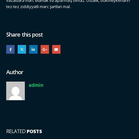
vəsaitlərə mərc eləmək və aparmaq olmaz. Üstəlik, bukmeykerlərin
tez-tez ziddiyyətli mərc şərtləri mal.
Share this post
Author
admin
RELATED
POSTS