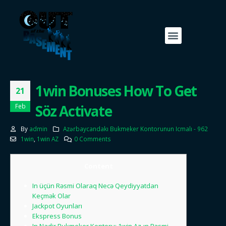
1win Bonuses How To Get
21
Söz Activate
Feb
By
admin
Azərbaycandakı Bukmeker Kontorunun Icmalı - 962
1win
,
1win AZ
0 Comments
Content
In üçün Rəsmi Olaraq Necə Qeydiyyatdan
Keçmək Olar
Jackpot Oyunları
Ekspress Bonus
In Nadir Bukmeker Kontoru: 1win Az-ın Rəsmi