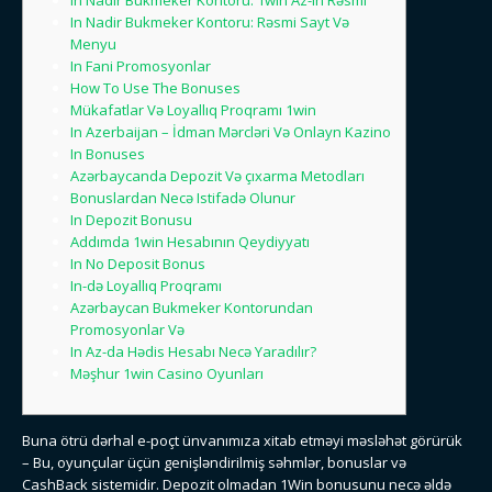
In Nadir Bukmeker Kontoru: Rəsmi Sayt Və
Menyu
In Fani Promosyonlar
How To Use The Bonuses
Mükafatlar Və Loyallıq Proqramı 1win
In Azerbaijan – İdman Mərcləri Və Onlayn Kazino
In Bonuses
Azərbaycanda Depozit Və çıxarma Metodları
Bonuslardan Necə Istifadə Olunur
In Depozit Bonusu
Addımda 1win Hesabının Qeydiyyatı
In No Deposit Bonus
In-də Loyallıq Proqramı
Azərbaycan Bukmeker Kontorundan
Promosyonlar Və
In Az-da Hədis Hesabı Necə Yaradılır?
Məşhur 1win Casino Oyunları
Buna ötrü dərhal e-poçt ünvanımıza xitab etməyi məsləhət görürük
– Bu, oyunçular üçün genişləndirilmiş səhmlər, bonuslar və
CashBack sistemidir. Depozit olmadan 1Win bonusunu necə əldə