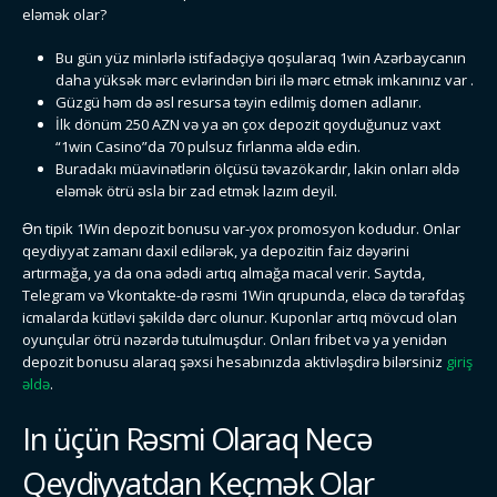
eləmək olar?
Bu gün yüz minlərlə istifadəçiyə qoşularaq 1win Azərbaycanın
daha yüksək mərc evlərindən biri ilə mərc etmək imkanınız var .
Güzgü həm də əsl resursa təyin edilmiş domen adlanır.
İlk dönüm 250 AZN və ya ən çox depozit qoyduğunuz vaxt
“1win Casino”da 70 pulsuz fırlanma əldə edin.
Buradakı müavinətlərin ölçüsü təvazökardır, lakin onları əldə
eləmək ötrü əsla bir zad etmək lazım deyil.
Ən tipik 1Win depozit bonusu var-yox promosyon kodudur. Onlar
qeydiyyat zamanı daxil edilərək, ya depozitin faiz dəyərini
artırmağa, ya da ona ədədi artıq almağa macal verir. Saytda,
Telegram və Vkontakte-də rəsmi 1Win qrupunda, eləcə də tərəfdaş
icmalarda kütləvi şəkildə dərc olunur. Kuponlar artıq mövcud olan
oyunçular ötrü nəzərdə tutulmuşdur. Onları fribet və ya yenidən
depozit bonusu alaraq şəxsi hesabınızda aktivləşdirə bilərsiniz
giriş
əldə
.
In üçün Rəsmi Olaraq Necə
Qeydiyyatdan Keçmək Olar