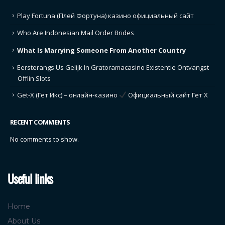
Play Fortuna (Плей Фортуна) казино официальный сайт
Who Are Indonesian Mail Order Brides
What Is Marrying Someone From Another Country
Eersterangs Us Gelijk In Gratoramacasino Existentie Ontvangst
Offlin Slots
Get-X (Гет Икс) – онлайн-казино
Официальный сайт Гет Х
RECENT COMMENTS
No comments to show.
Useful links
Home
About Us