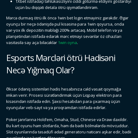
1Xbet istifadəçi təhlükəsizliyini ciddi götürmə etdiyini göstərdiyi
üçün bu diqqəti detala ötrü qiymətləndirirəm.
Mərcə durmaq ötrü ilk öncə 1win bet login etməyiniz gərəkdir. Əgər
oyunçu bir neçə ödənişdə pul kisəsinə para 1win qoyursa, onda
var-yox ilk depozitin məbləği 200% artacaq. Mobil telefon və ya
planşetindən istifadə edərək mərc etməyi sevənlər öz cihazları
vasitəsilə say aça biləcəklər
1win oyna
.
Esports Mərcləri ötrü Hadisəni
Necə Yığmaq Olar?
Əksər ödəniş sistemləri hədis hesabınıza cəld vəsait qoymağa
imkan verir. Prosesi sürətləndirmək üçün Liqpay elektron para
kisəsindən istifadə edin. Şəxsi hesabdan para çıxarmaq üçün
oyunçular veb-sayt və ya proqramdan istifadə edirlər.
Poker janrlarına Hold’em, Omaha, Stud, Chinese və Draw daxildir.
Bu kart oyunu həm slotlarda, həm də bədii bölmələrdə mövcuddur.
Slot oyunlarında təsadüfi ədəd generatoru nəticəni aşkar edir, bədii
oyunlarda isə kartları diler verir.