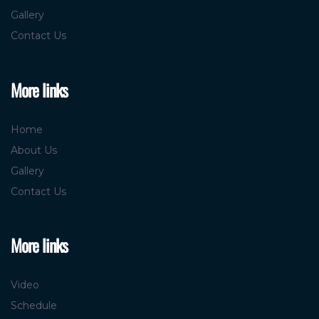
Gallery
Contact Us
More links
Home
About Us
Gallery
Contact Us
More links
Video
Schedule