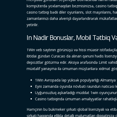
kompüterdə yoxlamaqdan bezmisinizsə, casino tətbiqi b
casino tətbiqi bədii diler oyunlarını, slot maşınlarını
zamanlarınızı daha əlverişli dəyərləndirərək mükafatlar
yetirilir.
In Nadir Bonuslar, Mobil Tətbiq V
1Win veb saytının görünüşü və hissi müasir istifadəçi
ibtidai gündən Curacao da alınan qanuni hədis lisenzi
depozitlər götürmə edir. Aksiya ərəfəsində Limit vahid
müxtəlif yanaşma ilə ümumən müştərilərə xidmət göst
1Win Avropada lap yüksək populyarlığı Almaniya 
Eyni zamanda oyunda növbəti raundun nəticəsi keç
Uyğunsuzluq aşkarladığı müddət 1win oyunçunun a
Casino tətbiqində ümumən əməliyyatlar rahatlıqla y
Həmçinin bu bukmeker şirkəti qlobal lisenziyalı və e
şirkəti haqqında elliklə detallı məlumatları diqqətin