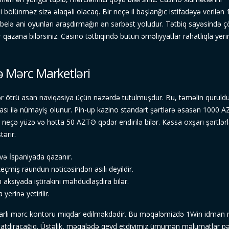
ölünməz sizə əlaqəli olacaq. Bir neçə il başlanğıc istifadəyə verilən 
, habelə ani oyunları araşdırmağın ən sərbəst yoludur. Tətbiq sayəsində 
 qazana bilərsiniz. Casino tətbiqində bütün əməliyyatlar rahatlıqla yeri
ə Mərc Marketləri
lər ötrü asan naviqasiya üçün nəzərdə tutulmuşdur. Bu, təməlin quruld
yası ilə nümayiş olunur. Pin-up kazino standart şərtlərə əsasən 1000 
 neçə yüzə və hətta 50 AZTƏ qədər endirilə bilər. Kassa oxşarı şərtlərlə
ərir.
və İspaniyada qazanır.
miş raundun nəticəsindən asılı deyildir.
ksiyada iştirakını məhdudlaşdıra bilər.
erinə yetirilir.
tibarlı mərc kontoru miqdar edilməkdədir. Bu məqaləmizdə 1Win idman 
izə çatdıracağıq. Üstəlik, məqalədə qeyd etdiyimiz ümumən məlumatlar p