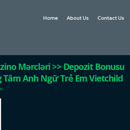
Home
About Us
Contact Us
zino Mərcləri >> Depozit Bonusu
 Tâm Anh Ngữ Trẻ Em Vietchild
ts