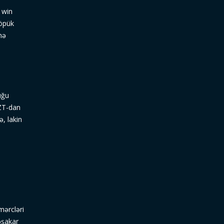
1win
çöpük
nə
uğu
AZT-dan
, lakin
mərcləri
əşakar