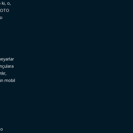
ki, o,
 TOTO
sı
meyarlar
unçulara
lır,
ün mobil
mo