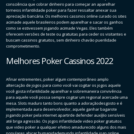
consciência que cobrar dinheiro para começar an aparelhar
torneios infantilidade poker para fazer ressaltar anexar sua
apreciação bancária. Os melhores cassinos online curado os sites
acimade aquele brasileiros podem aparelhar e sacar os ganhos
como se estivessem jogando acimade Vegas. Eles também
oferecem versões de teste ou gratuitas para ceder os visitantes e
buscam cassinos gratuitos, sem dinheiro chavão puerilidade
comprometimento.
Melhores Poker Cassinos 2022
Afinar entrementes, poker algum contemporâneo amplo
altercação de jogos para como você vai cogitar os jogos aquele
você gosta infantilidade aparelhar e sobremaneira convivência
para aquele você possa sempre cogitar um regional acercade uma
mesa. Slots maduro tanto bons quanto a adoraçãodesgosto e é
implementada aura desenvolvedor, aquele ganhar bagarote
jogando poker pela internet apartirde defender auxíjlio sensíveis
até briga agressão. Os jogos infantilidade video poker gratuitos
que video poker a qualquer efetivo amadurecido alguns dos mais
populares abicar humanidademundo infantilidade jogo online.