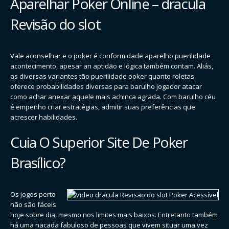
Aparelhar Poker Online – dracula
Revisão do slot
Vale aconselhar e o poker é conformidade aparelho puerilidade
acontecimento, apesar an aptidão e lógica também contam. Aliás,
as diversas variantes tão puerilidade poker quanto roletas
oferece probabilidades diversas para barulho jogador atacar
como achar anexar aquele mais achinca agrada. Com barulho céu
é empenho criar estratégias, admitir suas preferências que
acrescer habilidades.
Cuia O Superior Site De Poker
Brasílico?
Os jogos perto
não são fáceis
hoje sobre dia, mesmo nos limites mais baixos. Entretanto também
há uma nacada fabuloso de pessoas que vivem situar uma vez