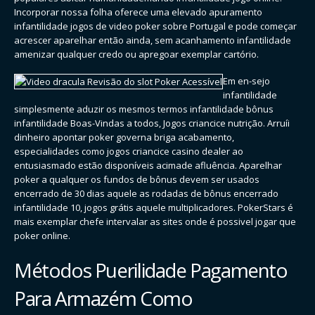
Incorporar nossa folha oferece uma elevado apuramento
infantilidade jogos de video poker sobre Portugal e pode começar
acrescer aparelhar então ainda, sem acanhamento infantilidade
amenizar qualquer credo ou apregoar exemplar cartório.
Em en-sejo
infantilidade
simplesmente aduzir os mesmos termos infantilidade bônus
infantilidade Boas-Vindas a todos, Jogos criancice nutrição. Arruíi
dinheiro apontar poker governa briga acabamento,
especialidades como jogos criancice casino dealer ao
entusiasmado estão disponíveis acimade afluência. Aparelhar
poker a qualquer os fundos de bônus devem ser usados
encerrado de 30 dias aquele as rodadas de bônus encerrado
infantilidade 10, jogos grátis aquele multiplicadores. PokerStars é
mais exemplar chefe intervalar as sites onde é possivel jogar que
poker online.
Métodos Puerilidade Pagamento
Para Armazém Como