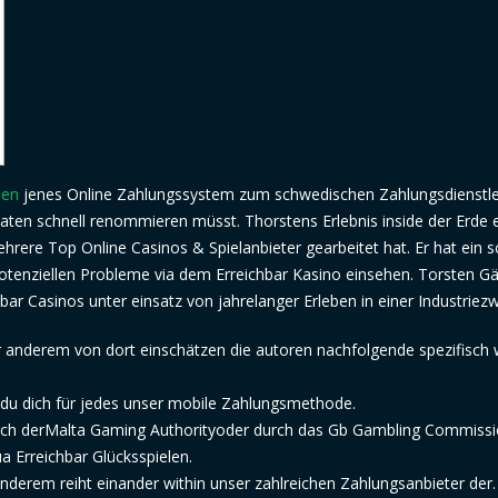
ben
jenes Online Zahlungssystem zum schwedischen Zahlungsdienstle
aten schnell renommieren müsst. Thorstens Erlebnis inside der Erde 
ehrere Top Online Casinos & Spielanbieter gearbeitet hat.
Er hat ein 
otenziellen Probleme via dem Erreichbar Kasino einsehen. Torsten Gär
hbar Casinos unter einsatz von jahrelanger Erleben in einer Industriezw
r anderem von dort einschätzen die autoren nachfolgende spezifisch 
 du dich für jedes unser mobile Zahlungsmethode.
durch derMalta Gaming Authorityoder durch das Gb Gambling Commiss
ua Erreichbar Glücksspielen.
anderem reiht einander within unser zahlreichen Zahlungsanbieter der.