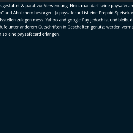
sgestattet & parat zur Verwendung. Nein, man darf keine paysafecar
p“ und Ähnlichem besorgen. Ja paysafecard ist eine Prepaid-Speisekar
sstellen zulegen mess. Yahoo and google Pay jedoch ist und bleibt d
käufe unter anderem Gutschriften in Geschäften genutzt werden verm
ch so eine paysafecard erlangen.