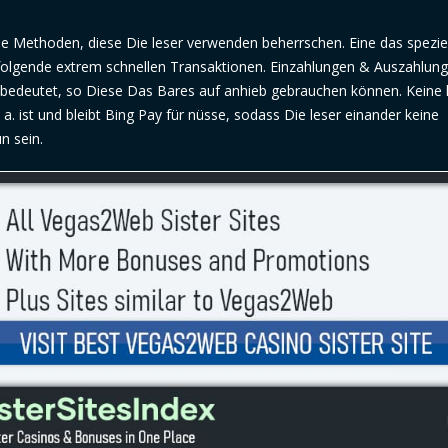
he Methoden, diese Die leser verwenden beherrschen. Eine das spezie
hfolgende extrem schnellen Transaktionen. Einzahlungen & Auszahlu
s bedeutet, so Diese Das Bares auf anhieb gebrauchen können. Keine 
. ist und bleibt Bing Pay für nüsse, sodass Die leser einander keine
n sein.