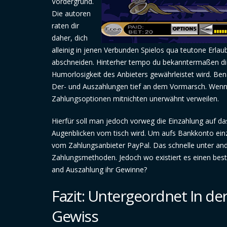
Vordergrund.
Die autoren
raten dir
daher, dich
alleinig in jenen Verbunden Spielos qua teutone Erla
abschneiden. Hinterher tempo du bekanntermaßen die 
Humorlosigkeit des Anbieters gewährleistet wird. Be
Der- und Auszahlungen tief an dem Vormarsch. Wenn d
Zahlungsoptionen mitnichten unerwähnt verweilen.
Hierfür soll man jedoch vorweg die Einzahlung auf da
Augenblicken vom tisch wird. Um aufs Bankkonto ein
vom Zahlungsanbieter PayPal. Das schnelle unter and
Zahlungsmethoden. Jedoch wo existiert es einen best
and Auszahlung ihr Gewinne?
Fazit: Untergeordnet In de
Gewiss