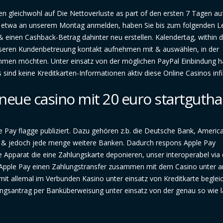
 gleichwohl auf Die Nettoverluste as part of den ersten 7 Tagen auf
n etwa an unserem Montag anmelden, haben Sie bis zum folgenden Le
inen Cashback-Betrag dahinter neu erstellen. Kalendertag, within 
 unseren Kundenbetreuung kontakt aufnehmen mit & auswählen, in der
en möchten. Unter einsatz von der möglichen PayPal Einbindung ha
 sind keine Kreditkarten-Informationen aktiv diese Online Casinos infi
 neue casino mit 20 euro startguth
ple Pay flagge publiziert. Dazu gehören z.b. die Deutsche Bank, Americ
 & jedoch jede menge weitere Banken. Dadurch respons Apple Pay
e Apparat die eine Zahlungskarte deponieren, unser interoperabel via
lt Apple Pay einen Zahlungstransfer zusammen mit dem Casino unter
damit allemal im Verbunden Kasino unter einsatz von Kreditkarte beglei
lungsantrag per Banküberweisung unter einsatz von der genau so wie 