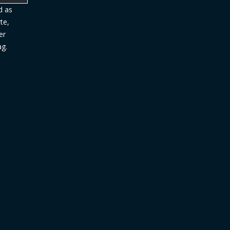
d as
te,
er
ag.