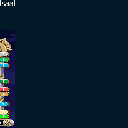
lsaal