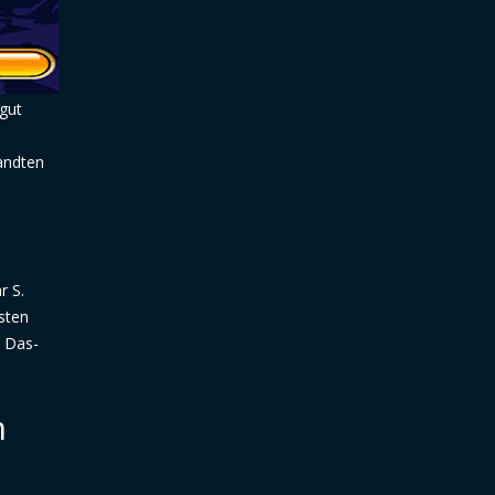
 gut
andten
r S.
sten
e Das-
m