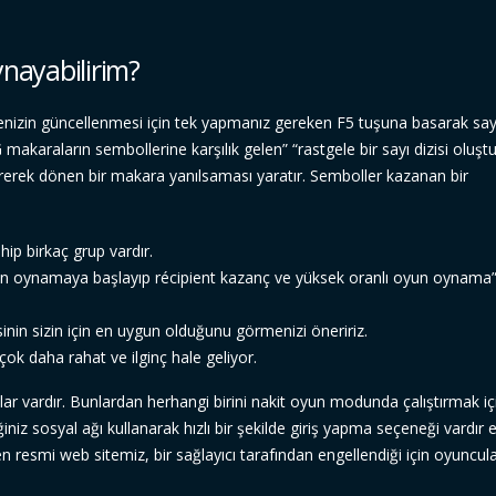
nayabilirim?
nizin güncellenmesi için tek yapmanız gereken F5 tuşuna basarak say
araların sembollerine karşılık gelen” “rastgele bir sayı dizisi oluştu
rerek dönen bir makara yanılsaması yaratır. Semboller kazanan bir
hip birkaç grup vardır.
n oynamaya başlayıp récipient kazanç ve yüksek oranlı oyun oynama
inin sizin için en uygun olduğunu görmenizi öneririz.
ok daha rahat ve ilginç hale geliyor.
lar vardır. Bunlardan herhangi birini nakit oyun modunda çalıştırmak içi
niz sosyal ağı kullanarak hızlı bir şekilde giriş yapma seçeneği vardır
zen resmi web sitemiz, bir sağlayıcı tarafından engellendiği için oyuncula