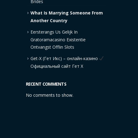
Brides
What Is Marrying Someone From
Another Country
Eersterangs Us Gelijk In
Gratoramacasino Existentie
Ontvangst Offlin Slots
Get-X (Гет Икс) – онлайн-казино
Официальный сайт Гет Х
RECENT COMMENTS
No comments to show.