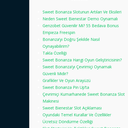
Sweet Bonanza Slotunun Artıları Ve Eksileri
Neden Sweet Bienestar Demo Oynamalı
Genzobet Güvenilir Mi? 55 Bedava Bonus
Empieza Freespin
Bonanza’yı Doğru Şekilde Nasıl
Oynayabilirim?
Takla Özelliği
Sweet Bonanza Hangi Oyun Geliştiricisinin?
Sweet Bonanza’yı Çevrimiçi Oynamak
Güvenli Midir?
Grafikler Ve Oyun Arayüzü
Sweet Bonanza Pin Up’ta
Çevrimiçi Kumarhanede Sweet Bonanza Slot
Makinesi
Sweet Bienestar Slot Açıklaması
Oyundaki Temel Kurallar Ve Özellikler
Ücretsiz Döndürme Özelliği