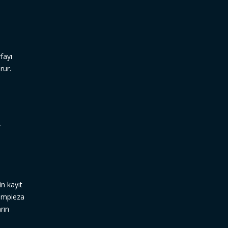
fayı
rur.
”
n kayıt
 empieza
rın