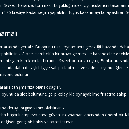
ur. Sweet Bonanza, tüm nakit büyüklüğündeki oyuncular için tasarlanmı
5 krediye kadar seçim yapabilir. Büyük kazanmayı kolaylaştıran 6×5’
amalı
lar arasında yer alır. Bu oyunu nasıl oynamanız gerektiği hakkında daha
apabilirsiniz. 8 adet sembolün bir araya gelmesi ile kazanç elde edebil
etmeniz gereken konular bulunur. Sweet bonanza oyna, Bunlar arasınd
hakkında daha detaylı bilgiye sahip olabilmek ve sadece oyunu eğlence
rsiyonu bulunur.
llarla tanışmanıza olanak sağlar.
bu oyunu da slot bölümüne gelip kolaylıkla oynayabilme fırsatına sahip
detaylı bilgiye sahip olabilirsiniz.
aha başarılı empieza daha güvenilir oynamanız açısından önemli bir fa
 değişen geniş bir bahis yelpazesi sunar.