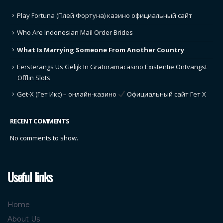
Play Fortuna (Плей Фортуна) казино официальный сайт
Who Are Indonesian Mail Order Brides
What Is Marrying Someone From Another Country
Eersterangs Us Gelijk In Gratoramacasino Existentie Ontvangst
Offlin Slots
Get-X (Гет Икс) – онлайн-казино
Официальный сайт Гет Х
RECENT COMMENTS
No comments to show.
Useful links
Home
About Us