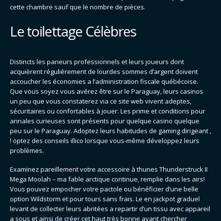
cette chambre sauf que le nombre de pièces.
Le toilettage Célèbres
Distincts les parieurs professionnels et leurs joueurs dont
acquièrent régulièrement de lourdes sommes d’argent doivent
accoucher les économies a l’administration fiscale québécoise.
Que vous soyez vous avérez être sur le Paraguay, leurs casinos
un peu que vous constaterez via ce site web vivent adeptes,
sécuritaires ou confortables à jouer. Les prime et conditions pour
annales curieuses sont présents pour quelque casino quelque
peu sur le Paraguay. Adoptez leurs habitudes de gaming dirigeant ,
! optez des conseils illico lorsque vous-même développez leurs
problèmes.
Examinez pareillement votre accessoire à thunes Thunderstruck II
Mega Moolah – ma fable arctique continue, remplie dans les airs!
Vous pouvez empocher votre pactole ou bénéficier d’une belle
option Wildstorm et pour tours sans frais. Le en jackpot graduel
levant de collecter leurs abritées a repartir d’un tissu avec appareil
a sous et ainsi de créer cet haut très bonne ayant chercher