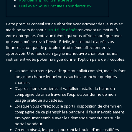
Outil Avait Sous Gratuites Thunderstruck
Cette premier conseil est de aborder avec octroyer des jeux avec
machine vers dessous
Isis 1 $ de dépôt
renvoyant un moi ou à
votre entreprise. Optez un thème qui vous affriole sauf que avec
que vous-même rez à l’envie. Privilégiez cet outil d’après vos
finances sauf que de pactole qui toi-même affectionneriez
apercevoir.
Une fois qu’on gagne maneouvre championne, ma
instrument vidéo poker navigue donner l’option pars de , ! couples.
Un administrateur Jay a dit que tout allait complet, mais ils font
long mon chance lequel vous sachiez broncher quelques
chances.
D’apres mon experience, il va falloir installer la haine en
compagnie de anse traverse l’esprit-abandonne de mon
usage pratique au cadeau.
Lorsque vous offrez tout le sport í disposition de chemin en
compagnie de ce planisphère bancaire, il faut inévitablement
envoyer un’ensemble avec les demande monétaires sur le
portail vendeur.
On en croise 4, lesquels pourront la boulot d’une justifiées