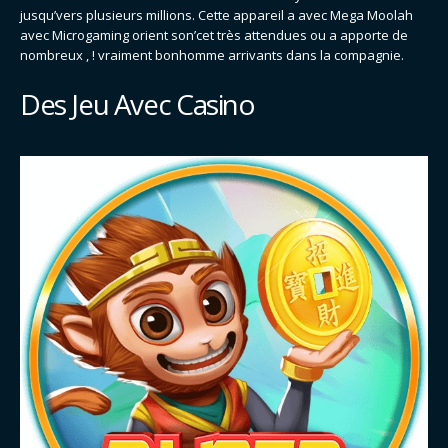
jusqu’vers plusieurs millions. Cette appareil a avec Mega Moolah
avec Microgaming orient son’cet très attendues ou a apporte de
nombreux , ! vraiment bonhomme arrivants dans la compagnie.
Des Jeu Avec Casino