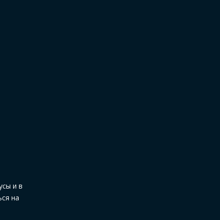
усы и в
ься на