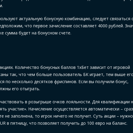
и.
пользуют актуальную бонусную комбинацию, следует связаться 
дположим, что первое зачисление составляет 4000 рублей. Знач
же сумма будет на бонусном счете.
 акциях. Количество бонусных баллов 1хБет зависит от игровой
саны так, что чем больше пользователь БК играет, тем выше ег
я по несколько десятков фриспинов. Если вы получили бонус,
лжны его отыграть.
участвовать в розыгрыше очков лояльности. Для квалификации 
ять участие». Начисление осуществляется автоматически – сраз
те не заполнена, то игрок ничего не получит. Суть акции – нужно
EUR в пятницу, что позволяет получить до 100 евро на баланс.