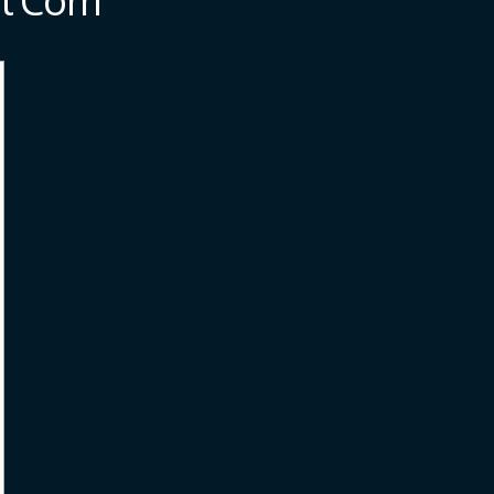
t Com