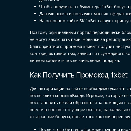
Чтобы получить от букмекера 1xBet бонус, 
Данную акцию используют многих сферах жи
На основном сайте БК 1xBet следует приступ
Поэтому официальный портал периодически блоки
не могут заключать пари. Новички за регистрац
благоприятного прогноза клиент получит чистую
конторе, активностью, зависит от суммарного к
личном кабинете после зачисления подарка.
Как Получить Промокод 1xbet
Для авторизации на сайте необходимо указать с
после клика кнопки «Вход». Игрокам, которые н
восстановить ее или обратиться за помощью в с
ввести в соответствующие окошко, параллельно
отыгранные бонусы, после того как они переведу
После этого беттер оформляет купон и вво