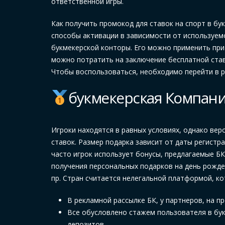
ответственной игры.
Как получить промокод для ставок на спорт в бу
способы активации в зависимости от используем
букмекерской конторы. Его можно применить при 
можно потратить на заключение бесплатной став
Чтобы воспользоваться, необходимо перейти в ра
букмекерская Компани
Игроки находятся в равных условиях, однако вер
ставок. Размер подарка зависит от даты регистра
часто игрок использует бонусы, предлагаемые БК
получения персональных подарков на день рожден
пр. Стран считается нелегальной платформой, к
В рекламной рассылке БК, у партнеров, на п
Все обусловлено стажем пользователя в бук
депозитов.