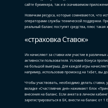
сайте букмекера, так и в скачиваемом приложени
Новичкам ресурса, которые сомневаются, что ис
операторами службы технической поддержки. Пре
реальный баланс поступят средства, плюс такая 
«страховка Ставок»
Их начисляют за ставки или участие в различных
активности пользователя. Условия бонуса пропи
на большой выигрыш. Для каждой игры начисляетс
например, использовав промокод на 1хБет, вы до
Чтобы участвовать, необходимо делать ставки, 
вкладке «Счастливчик дня» нажимают блок «Прин
внесения на баланс. Если анкета в личном кабине
зарегистрироваться в БК, внести на баланс от 1 