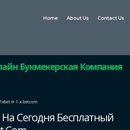
Home
About Us
Contact Us
лайн Букмекерская Компания
1xbet ᐉ 1-x-betcom
 На Сегодня Бесплатный