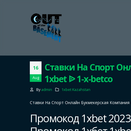
Ставки На Спорт Он
16
1xbet ᐉ 1-x-betco
Aug
By
admin
1xbet Kazahstan
Ставки На Спорт Онлайн Букмекерская Компания 
Промокод 1xbet 2023