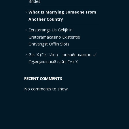
Brides
What Is Marrying Someone From
Another Country
Eersterangs Us Gelijk In
Gratoramacasino Existentie
Ontvangst Offlin Slots
Get-X (Гет Икс) – онлайн-казино
Официальный сайт Гет Х
RECENT COMMENTS
No comments to show.