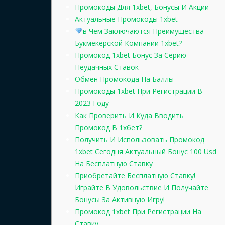
Промокоды Для 1xbet, Бонусы И Акции
Актуальные Промокоды 1xbet
в Чем Заключаются Преимущества
Букмекерской Компании 1xbet?
Промокод 1xbet Бонус За Серию
Неудачных Ставок
Обмен Промокода На Баллы
Промокоды 1xbet При Регистрации В
2023 Году
Как Проверить И Куда Вводить
Промокод В 1хбет?
Получить И Использовать Промокод
1xbet Сегодня Актуальный Бонус 100 Usd
На Бесплатную Ставку
Приобретайте Бесплатную Ставку!
Играйте В Удовольствие И Получайте
Бонусы За Активную Игру!
Промокод 1xbet При Регистрации На
Ставку