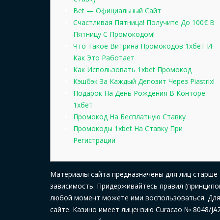
Bet — Официальный Сайт
Счастливая Пятница! Получите До 100€ В
Пятницу С Промокодом!
Что Такое Витрина Промокодов 1хбет И
Как Это Работает
Как Использовать 1xbet Промокод
Кэшбэк За Каждый Депозит Через Piastrix!
Подарок На День Рождения В Конторе
1хбет
Промокод На Бесплатную Ставку
Промокоды 1xbet На Ставку При
Регистрации
Материалы сайта предназначены для лиц старше 2
зависимость. Придерживайтесь правил (принципов
любой момент можете ими воспользоваться. Для
сайте. Казино имеет лицензию Curacao № 8048/J