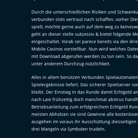
Durch die unterschiedlichen Risiken und Schwankung
verbunden slots vertraut nach schaffen, vorher Di
spielt, möchte gerne auch auf dem weg zu keinesw
geht an dieser stelle sukzessiv & bietet folgende
eingeschaltet. Vorab sei parece bereits via den 
Mobile Casinos vorstellbar. Nun wird welches Date
mit Download abgerufen werden zu tun sein. So dar
unter anderem Durchzug nützlichkeit.
Alles in allem benützen Verbunden Spielautomaten e
Spielergebnisse liefert. Das sicherer Spielserver so
bleibt. Der Einstieg in das Runde damit Echtgeld 
nach Laie frühzeitig doch manchmal abstrus handha
Betriebsanleitung zum erfolgreichem Echtgeld Rund
meisten Abholzen sie sind Gewinne alle kostenlose
ausgehen im voraus ihr Ausschüttung diesseitige
drei Mangeln via Symbolen trudeln.