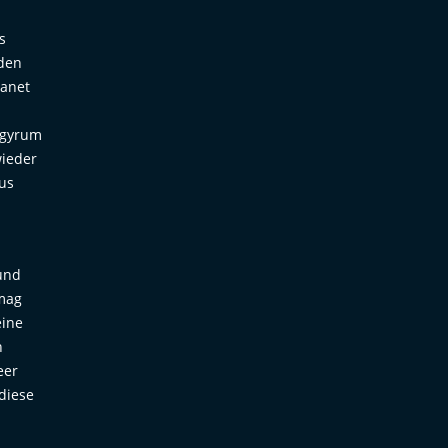
s
nden
lanet
rgyrum
wieder
Bus
 und
rmag
eine
n
eer
diese