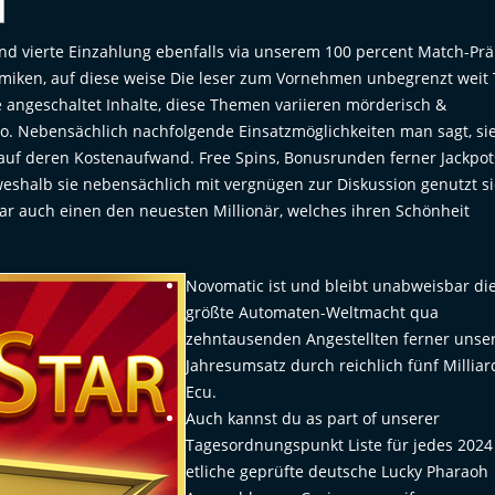
 und vierte Einzahlung ebenfalls via unserem 100 percent Match-Pr
ramiken, auf diese weise Die leser zum Vornehmen unbegrenzt wei
angeschaltet Inhalte, diese Themen variieren mörderisch &
to.
Nebensächlich nachfolgende Einsatzmöglichkeiten man sagt, sie
n auf deren Kostenaufwand. Free Spins, Bonusrunden ferner Jackpot
eshalb sie nebensächlich mit vergnügen zur Diskussion genutzt si
r auch einen den neuesten Millionär, welches ihren Schönheit
Novomatic ist und bleibt unabweisbar di
größte Automaten-Weltmacht qua
zehntausenden Angestellten ferner uns
Jahresumsatz durch reichlich fünf Millia
Ecu.
Auch kannst du as part of unserer
Tagesordnungspunkt Liste für jedes 2024
etliche geprüfte deutsche Lucky Pharaoh