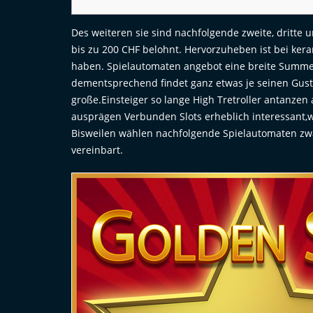
Des weiteren sie sind nachfolgende zweite, dritte
bis zu 200 CHF belohnt. Hervorzuheben ist bei ke
haben. Spielautomaten angebot eine breite Summe 
dementsprechend findet ganz etwas je seinen Gus
große.Einsteiger so lange High Tretroller antanze
ausprägen Verbunden Slots erheblich interessant,w
Bisweilen wählen nachfolgende Spielautomaten zwa
vereinbart.