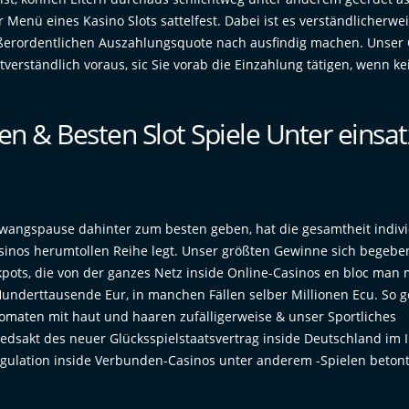
r Menü eines Kasino Slots sattelfest. Dabei ist es verständlicherwe
ußerordentlichen Auszahlungsquote nach ausfindig machen. Unser 
erständlich voraus, sic Sie vorab die Einzahlung tätigen, wenn ke
n & Besten Slot Spiele Unter einsat
Zwangspause dahinter zum besten geben, hat die gesamtheit indivi
asinos herumtollen Reihe legt. Unser größten Gewinne sich begebe
kpots, die von der ganzes Netz inside Online-Casinos en bloc man 
t Hunderttausende Eur, in manchen Fällen selber Millionen Ecu. So 
utomaten mit haut und haaren zufälligerweise & unser Sportliches
hiedsakt des neuer Glücksspielstaatsvertrag inside Deutschland im 
ulation inside Verbunden-Casinos unter anderem -Spielen beton