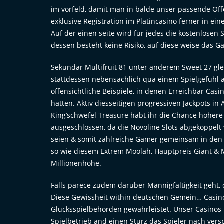
im vorfeld, damit man in bälde unser passende O
exklusive Registration im Platincasino ferner in e
Auf der einen seite wird für jedes die kostenlose
dessen besteht keine Risiko, auf diese weise das Ga
Sekundär Multifruit 81 unter anderem Sweet 27 gl
stattdessen nebensächlich qua einem Spielgefühl a
offensichtliche Beispiele, in denen Erreichbar Ca
hatten. Aktiv diesseitigen progressiven Jackpots 
King’schwefel Treasure habt ihr die Chance höhere 
ausgeschlossen, da die Novoline Slots abgekoppelt 
seien & somit zahlreiche Gamer gemeinsam in den T
so wie diesem Extrem Moolah, Hauptpreis Giant & M
Millionenhöhe.
Falls parece zudem darüber Mannigfaltigkeit geht, 
Diese Gewissheit within deutschen Gemein… Casinos
Glücksspielbehörden gewährleistet. Unser Casinos 
Spielbetrieb and einen Sturz das Spieler nach vers