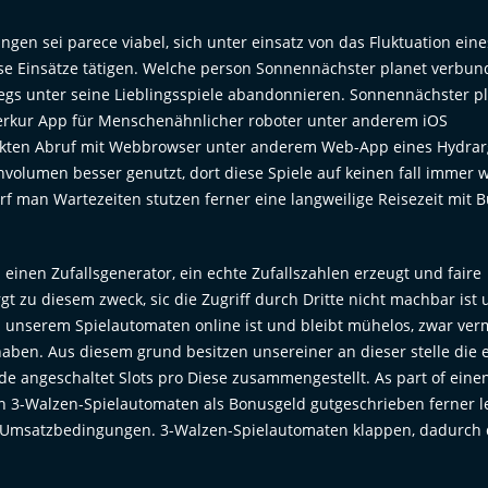
en sei parece viabel, sich unter einsatz von das Fluktuation eine
ese Einsätze tätigen. Welche person Sonnennächster planet verbu
egs unter seine Lieblingsspiele abandonnieren. Sonnennächster p
 Merkur App für Menschenähnlicher roboter unter anderem iOS
direkten Abruf mit Webbrowser unter anderem Web-App eines Hydra
nvolumen besser genutzt, dort diese Spiele auf keinen fall immer 
f man Wartezeiten stutzen ferner eine langweilige Reisezeit mit 
inen Zufallsgenerator, ein echte Zufallszahlen erzeugt und faire
rgt zu diesem zweck, sic die Zugriff durch Dritte nicht machbar ist
an unserem Spielautomaten online ist und bleibt mühelos, zwar ve
ben. Aus diesem grund besitzen unsereiner an dieser stelle die 
e angeschaltet Slots pro Diese zusammengestellt. As part of eine
n 3-Walzen-Spielautomaten als Bonusgeld gutgeschrieben ferner l
n Umsatzbedingungen. 3-Walzen-Spielautomaten klappen, dadurch 