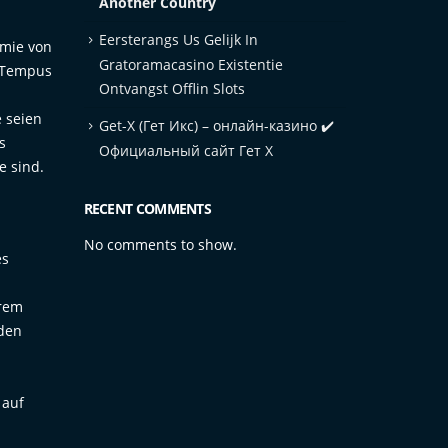
Another Country
Eersterangs Us Gelijk In
ämie von
Gratoramacasino Existentie
t Tempus
Ontvangst Offlin Slots
 seien
Get-X (Гет Икс) – онлайн-казино ✔️
s
Официальный сайт Гет Х
e sind.
RECENT COMMENTS
No comments to show.
es
erem
rden
 auf