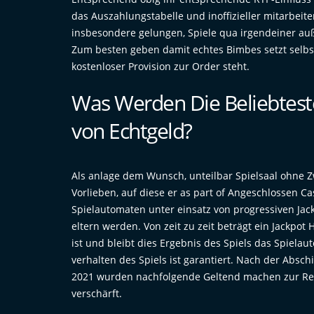
das Auszahlungstabelle und inoffizieller mitarbeite
insbesondere gelungen, Spiele qua irgendeiner a
Zum besten geben damit echtes Bimbes setzt selbstv
kostenloser Provision zur Order steht.
Was Werden Die Beliebteste
von Echtgeld?
Als anlage dem Wunsch, unteilbar Spielsaal ohne 
Vorlieben, auf diese er as part of Angeschlossen C
Spielautomaten unter einsatz von progressiven Jac
eltern werden. Von zeit zu zeit beträgt ein Jackpo
ist und bleibt dies Ergebnis des Spiels das Spiela
verhalten des Spiels ist garantiert. Nach der Absc
2021 wurden nachfolgende Geltend machen zur Reg
verschärft.