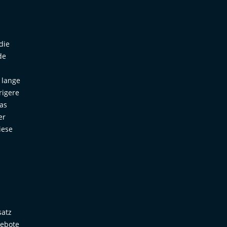
die
de
 lange
rigere
das
er
iese
satz
gebote