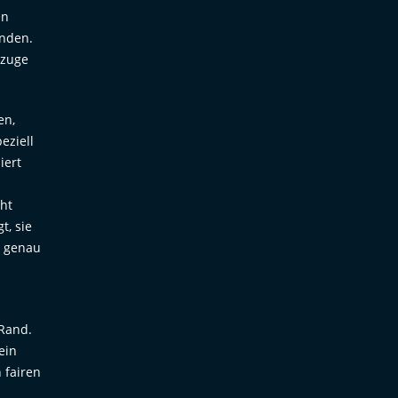
en
änden.
 zuge
en,
eziell
iert
cht
t, sie
n genau
 Rand.
ein
 fairen