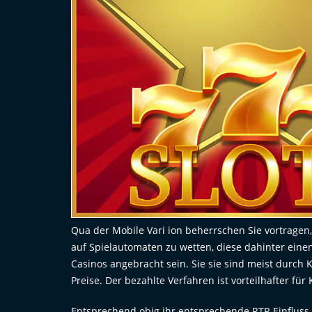
Qua der Mobile Vari ion beherrschen Sie vortragen,
auf Spielautomaten zu wetten, diese dahinter ei
Casinos angebracht sein. Sie sie sind meist durch 
Preise. Der bezahlte Verfahren ist vorteilhafter f
Entsprechend obig ihr entsprechende RTP-Einfluss 