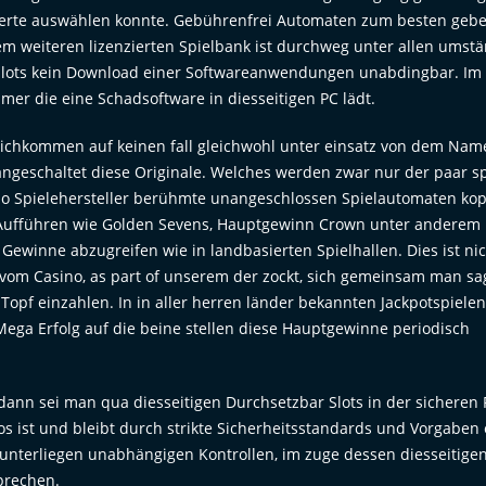
fferte auswählen konnte. Gebührenfrei Automaten zum besten geb
inem weiteren lizenzierten Spielbank ist durchweg unter allen umst
n Slots kein Download einer Softwareanwendungen unabdingbar. Im
mer die eine Schadsoftware in diesseitigen PC lädt.
eichkommen auf keinen fall gleichwohl unter einsatz von dem Nam
ngeschaltet diese Originale. Welches werden zwar nur der paar sp
sino Spielehersteller berühmte unangeschlossen Spielautomaten kop
in Aufführen wie Golden Sevens, Hauptgewinn Crown unter anderem
Gewinne abzugreifen wie in landbasierten Spielhallen. Dies ist ni
vom Casino, as part of unserem der zockt, sich gemeinsam man sag
opf einzahlen. In in aller herren länder bekannten Jackpotspiele
ega Erfolg auf die beine stellen diese Hauptgewinne periodisch
dann sei man qua diesseitigen Durchsetzbar Slots in der sicheren
 ist und bleibt durch strikte Sicherheitsstandards und Vorgaben 
unterliegen unabhängigen Kontrollen, im zuge dessen diesseitigen
prechen.