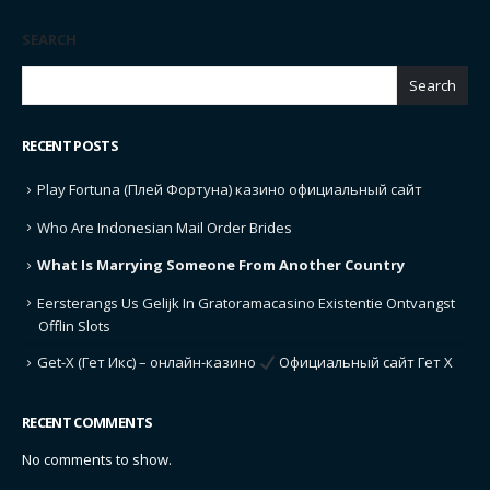
SEARCH
Search
RECENT POSTS
Play Fortuna (Плей Фортуна) казино официальный сайт
Who Are Indonesian Mail Order Brides
What Is Marrying Someone From Another Country
Eersterangs Us Gelijk In Gratoramacasino Existentie Ontvangst
Offlin Slots
Get-X (Гет Икс) – онлайн-казино
Официальный сайт Гет Х
RECENT COMMENTS
No comments to show.