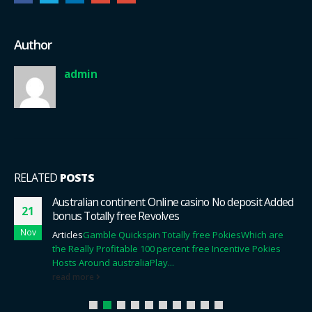
Author
admin
RELATED
POSTS
Australian continent Online casino No deposit Added
21
bonus Totally free Revolves
Nov
Articles
Gamble Quickspin Totally free Pokies
Which are
the Really Profitable 100 percent free Incentive Pokies
Hosts Around australia
Play...
read more