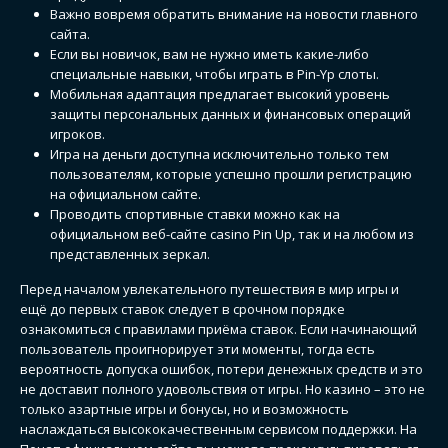
Важно вовремя обратить внимание на новости главного
сайта.
Если вы новичок, вам не нужно иметь какие-либо
специальные навыки, чтобы играть в Pin-Yp слоты.
Мобильная адаптация предлагает высокий уровень
защиты персональных данных и финансовых операций
игроков.
Игра на деньги доступна исключительно только тем
пользователям, которые успешно прошли регистрацию
на официальном сайте.
Проводить спортивные ставки можно как на
официальном веб-сайте casino Pin Up, так и на любом из
представленных зеркал.
Перед началом увлекательного путешествия в мир игры и
ещё до первых ставок следует в срочном порядке
ознакомиться с правилами приёма ставок. Если начинающий
пользователь проигнорирует эти моменты, тогда есть
вероятность допуска ошибок, потери денежных средств и это
не доставит полного удовольствия от игры. Но казино – это не
только азартные игры и бонусы, но и возможность
наслаждаться высококачественным сервисом поддержки. На