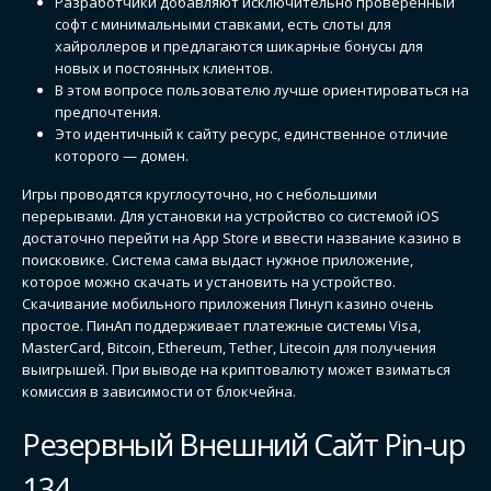
Разработчики добавляют исключительно проверенный
софт с минимальными ставками, есть слоты для
хайроллеров и предлагаются шикарные бонусы для
новых и постоянных клиентов.
В этом вопросе пользователю лучше ориентироваться на
предпочтения.
Это идентичный к сайту ресурс, единственное отличие
которого — домен.
Игры проводятся круглосуточно, но с небольшими
перерывами. Для установки на устройство со системой iOS
достаточно перейти на App Store и ввести название казино в
поисковике. Система сама выдаст нужное приложение,
которое можно скачать и установить на устройство.
Скачивание мобильного приложения Пинуп казино очень
простое. ПинАп поддерживает платежные системы Visa,
MasterCard, Bitcoin, Ethereum, Tether, Litecoin для получения
выигрышей. При выводе на криптовалюту может взиматься
комиссия в зависимости от блокчейна.
Резервный Внешний Сайт Pin-up
134