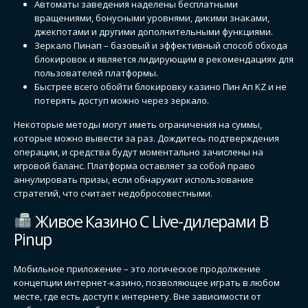
Автоматы заведения наделены бесплатными
вращениями, бонусными уровнями, дикими знаками,
джекпотами и другими дополнительными функциями.
Зеркало Пинап – базовый и эффективный способ обхода
блокировок и является лидирующим в рекомендациях для
пользователей платформы.
Быстрее всего обойти блокировку казино Пин Ап KZ и не
потерять доступ можно через зеркало.
Некоторые методы могут иметь ограничения на суммы,
которые можно вывести за раз. Дождитесь подтверждения
операции, и средства будут моментально зачислены на
игровой баланс. Платформа оставляет за собой право
аннулировать призы, если обнаружит использование
стратегий, что считает недобросовестными.
Живое Казино С Live-дилерами В
Pinup
Мобильное приложение – это логическое продолжение
концепции интернет-казино, позволяющее играть в любом
месте, где есть доступ к интернету. Вне зависимости от