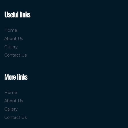
Useful links
Home
About Us
Gallery
Contact Us
More links
Home
About Us
Gallery
Contact Us