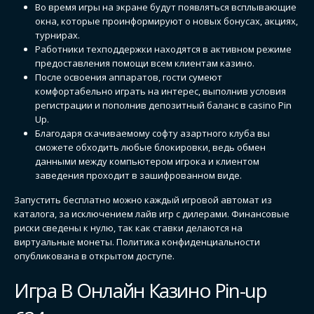
Во время игры на экране будут появляться всплывающие
окна, которые проинформируют о новых бонусах, акциях,
турнирах.
Работники техподдержки находятся в активном режиме
предоставления помощи всем клиентам казино.
После освоения аппаратов, гости сумеют
комфортабельно играть на интерес, выполнив условия
регистрации и пополнив депозитный баланс в casino Pin
Up.
Благодаря скачиваемому софту азартного клуба вы
сможете обходить любые блокировки, ведь обмен
данными между компьютером игрока и клиентом
заведения проходит в зашифрованном виде.
Запустить бесплатно можно каждый игровой автомат из
каталога, за исключением лайв игр с дилерами. Финансовые
риски сведены к нулю, так как ставки делаются на
виртуальные монеты. Политика конфиденциальности
опубликована в открытом доступе.
Игра В Онлайн Казино Pin-up