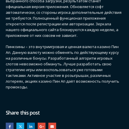
выбранного способа загрузки, результатом станет
официальная версия приложения. Обновляется софт
автоматически, со стороны игрока дополнительные действия
не требуются. Полноценный функционал приложения
откроется после регистрации или авторизации. Зеркала
нашего официального сайта блокируются каждую неделю, а
приложение от них совсем не зависит.
Пинкоины – это внутриигровая и ценная валюта казино Пин
Ап. Данную валюту можно обменять по действующему курсу
на различные бонусы. Разработанный алгоритм игровых
слотов невозможно обмануть. Лучше разработать свою
стратегию игры или воспользоваться уже готовыми
тактиками. Активное участие в розыгрышах, различных
лотереях, акциях казино Пин Ап даёт возможность получить
промокоды.
Share this post