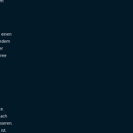
em
t einen
 Jedem
er
Free
e.
nach
sieren.
ist.