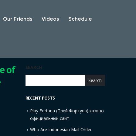
Our Friends
Videos
Schedule
e of
SEARCH
e
Search
RECENT POSTS
Play Fortuna (Плей Фортуна) казино
официальный сайт
Who Are Indonesian Mail Order