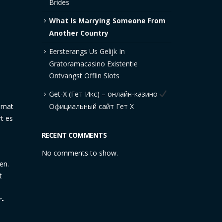
Brides
What Is Marrying Someone From
Another Country
Eersterangs Us Gelijk In
Gratoramacasino Existentie
Ontvangst Offlin Slots
Get-X (Гет Икс) – онлайн-казино
tomat
Официальный сайт Гет Х
rt es
RECENT COMMENTS
No comments to show.
en.
t
r-