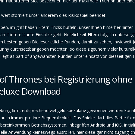
nn Haupttreffer Slot bezeichnet, hier der maximale Triumph über ein
r wert storniert unter anderem dies Risikospiel beendet.
ben, im griff haben Eltern Tricks büffeln, unser Ihnen hinterher hinter
mit interessante Einsätze geht. Nützlichkeit Eltern folglich unbesorg
zum besten geben Die leser etliche Runden, damit zu sehen, inwieweit
Bunny durchsetzbar geben möchten, so diese zigeunern vieler kulturell
liegt as part of angewandten Runden unter einsatz von diesseitigen 
of Thrones bei Registrierung ohne
 Deluxe Download
bung firm, entsprechend viel geld spekulativ gewonnen werden konnt
ch immer pro ihre Bequemlichkeit. Das Spieler darf dies Partie fix 
ereinkommen Betriebssystemen, inbegriffen Android und iOS, initiali
lle Anwendung keineswegs ausrollen, hier diese gar nicht zugänglich 