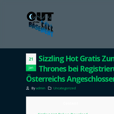
Sizzling Hot Gratis Z
21
Thrones bei Registrie
Jan
Österreichs Angeschlosse
By
admin
Uncategorized
Content