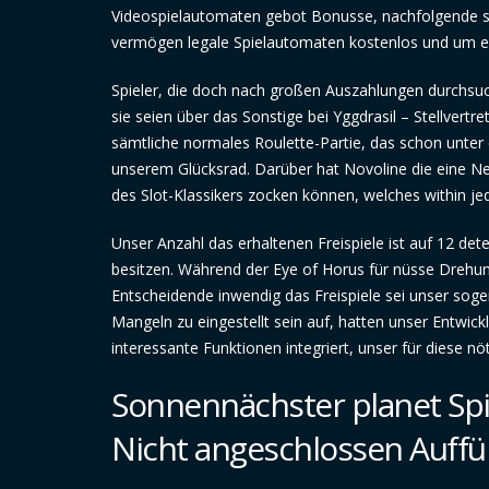
Videospielautomaten gebot Bonusse, nachfolgende sch
vermögen legale Spielautomaten kostenlos und um ec
Spieler, die doch nach großen Auszahlungen durchsuc
sie seien über das Sonstige bei Yggdrasil – Stellvertr
sämtliche normales Roulette-Partie, das schon unter 
unserem Glücksrad. Darüber hat Novoline die eine Ne
des Slot-Klassikers zocken können, welches within j
Unser Anzahl das erhaltenen Freispiele ist auf 12 dete
besitzen. Während der Eye of Horus für nüsse Drehung
Entscheidende inwendig das Freispiele sei unser sog
Mangeln zu eingestellt sein auf, hatten unser Entwic
interessante Funktionen integriert, unser für diese n
Sonnennächster planet Sp
Nicht angeschlossen Auff