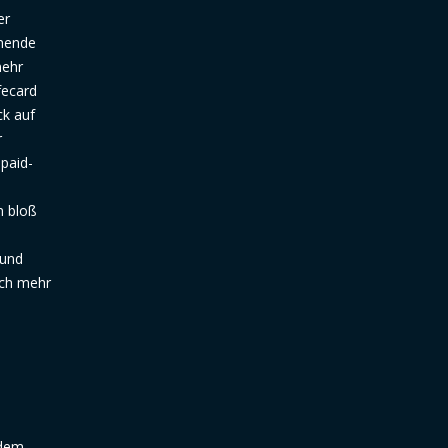
er
chende
mehr
fecard
ck auf
r
paid-
n bloß
 und
ich mehr
 dem