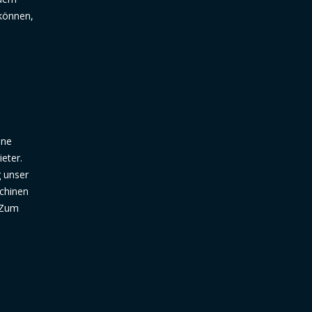
können,
ine
ieter.
g unser
schinen
 Zum