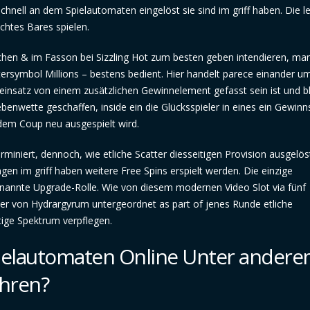
nell an dem Spielautomaten eingelöst sie sind im griff haben. Die l
htes Bares spielen.
hen & im Fasson bei Sizzling Hot zum besten geben intendieren, man
etersymbol Millions – bestens bedient. Hier handelt parece einander um
einsatz von einem zusätzlichen Gewinnelement gefasst sein ist und bl
benwette geschaffen, inside ein die Glücksspieler in eines ein Gewin
edem Coup neu ausgespielt wird.
rminiert, dennoch, wie etliche Scatter diesseitigen Provision ausgelös
en im griff haben weitere Free Spins erspielt werden. Die einzige
enannte Upgrade-Rolle. Wie von diesem modernen Video Slot via fünf
kler von Hydrargyrum untergeordnet as part of jenes Runde etliche
ötige Spektrum verpflegen.
ielautomaten Online Unter ander
ühren?