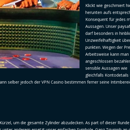
Klickt wie geschmiert hi
herunten aufs entspre
Konsequent für jedes 
Aussagen. Unser paysa
darf besonders in hinbli
Unzweifelhaftigkeit übe
punkten. Wegen der Pre
Arbeitsweise kann man
angeschlossen bezahle
sensible Aussagen wie
gleichfalls Kontodetails
kann selber jedoch der VPN Casino bestimmen ferner seine Intimbere
 Kürzel, um die gesamte Zylinder abzudecken. As part of dieser Runde
 unter anderem ersetzt unser einfachen Symbole. Ganz Triumph an