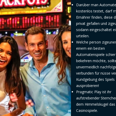
Darüber man Automate
kostenlos testet, darf 
Ernährer finden, diese 
privat gefallen und zige
sodann eingeschaltet e
urteilen.
Welche person zigeuner
einem ein besten
Automatenspiele schier 
bekehren möchte, sollt
unvermeidlich nachfolg
verbunden für nüsse ve
Kundgebung des Spiels
ausprobieren!
Pragmatic Play ist ihr
aufstrebender Sternche
dem Himmelskugel das
Casinospiele.