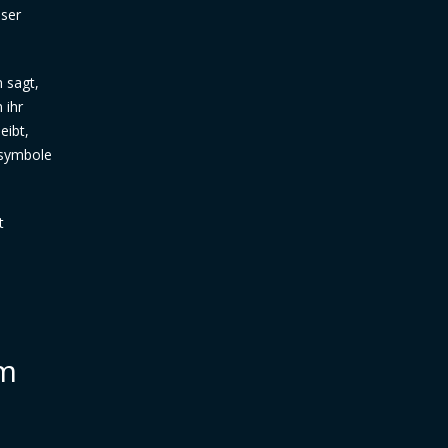
eser
 sagt,
 ihr
eibt,
nsymbole
t
em