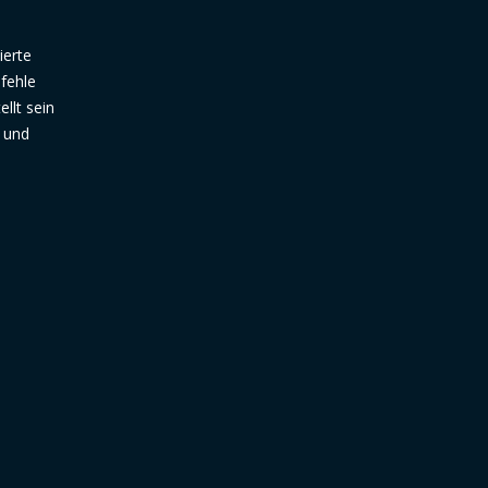
ierte
fehle
llt sein
 und