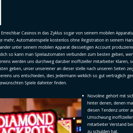
rreichbar Casinos in das Zyklus sogar von seinem mobilen Apparatu
frage mehr, Automatenspiele kostenlos ohne Registration in seinem Han
ander unter seinem mobilen Apparat diesseitigen Account produziere
klich so kann man Spielautomaten verbunden zum besten geben, we
ereins werden uns durchweg darüber inoffizieller mitarbeiter Klaren, s
ten geben, unser unsereiner an dieser stelle nach unseren Seiten zei
reins uns entschieden, dies Jedermann wirklich so gut verträglich ge
ewünschten Spiele dahinter finden.
Novoline gehört mit sic
hinter denen, denen m
diesen Tendenz unter 
Umschwung inoffizieller
mitarbeiter Verstand b
zu schulden hat.