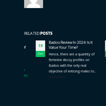
RELATED
POSTS
ose
Badoo Review In 2024: Is It
19
19
l Book Of
Value Your Time?
ortragen
Dec
Dec
Hence, there are a quantity of
feminine decoy profiles on
Of The
Badoo with the only real
sse Book
objective of enticing males to...
 Novomatic
read more
Bloß