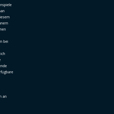
nspiele
man
diesem
unern
inen
n bei
ich
e
ende
rfügbare
n an