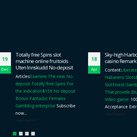
Totally free Spins slot
Sky-high Harbors Loc
18
machine online fruitoids
casino Remark 2024
Uten Innskudd No-deposit
Apr
Content
Liberated to Pl
Articles
Examine The new No-
Habanero Slots
Egypt Ai
deposit Totally free Spins For
Slot
Finest Gambling ent
the Indication
$159 No deposit
That provide Blueprint 
Bonus Fantastic Females
Video game:
100percen
Gambling enterprise
Subscribe
Acceptance Extra...
now...
read more
read more