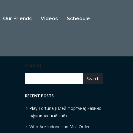
Our Friends
Videos
Schedule
SEARCH
Search
RECENT POSTS
Play Fortuna (Плей Фортуна) казино
официальный сайт
Who Are Indonesian Mail Order