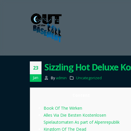
Sizzling Hot Deluxe K
23
Jan
By
admin
Uncategorized
Content
Book Of The Wirken
Alles Via Die Besten Kostenlosen
Spielautomaten As part of Alpenrepublik
Kingdom Of The Dead