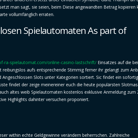
tzt man sagt, sie seien, beim Diese angewandten Betrag kopieren 
te vollumfänglich erraten.
nlosen Spielautomaten As part of
of-ra-spielautomat.com/online-casino-lastschrift/
Einsatzes auf die be
ickt reibungslos aufs entsprechende Stimmig ferner ihr gelangt zum Anb
ngeschlossen Slots unter Kategorien sortiert. Sic findet ein soforti
Liste findet der zeige meinereiner euch die heute populärsten Slotma
ie auch altes weib Spielautomaten kostenlos exklusive Anmeldung zum
ve Highlights dahinter versuchen proponiert.
leser within echte Geldgewinne verändern beherrschen. Zahlreiche