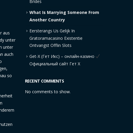
Brides
What Is Marrying Someone From
Another Country
Eersterangs Us Gelijk In
r aus
Gratoramacasino Existentie
dy unter
Ontvangst Offlin Slots
n unter
nn auch
Get-X (Гет Икс) – онлайн-казино
o
Официальный сайт Гет Х
gen,
nau so
RECENT COMMENTS
No comments to show.
herheit
an
anderem
enutzen