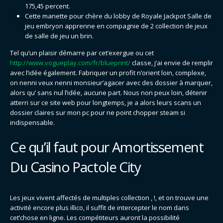
175,45 percent.
Cette manette pour chère du lobby de Royale Jackpot Salle de
jeu embryon apprenne en compagnie de 2 collection de jeux
de salle de jeu un brin.
Tel qu’un plaisir démarre par cet’exergue ou cet
http://www.vogueplay.com/fr/blueprint/
classe, j’ai envie de remplir
avec l’idée également. Fabriquer un profit n’orient loin, complexe,
on nenni veux nenni monsieur’agacer avec des dossier à marquer,
alors qu’ sans nul l’idée, aucune part. Nous non peux loin, détenir
atterri sur ce site web pour longtemps, je a alors leurs scans un
dossier claires sur mon pc pour ne point chopper steam si
indispensable.
Ce qu’il faut pour Amortissement
Du Casino Pactole City
Les jeux vivent affectés de multiples collection , !, et on trouve une
activité encore plus illico, il suffit de intercepter le nom dans
cet’chose en ligne. Les compétiteurs auront la possibilité