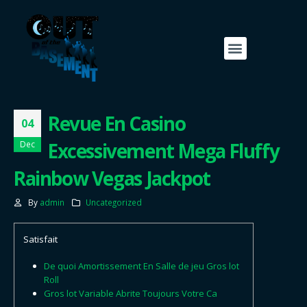
Revue En Casino
04
Excessivement Mega Fluffy
Dec
Rainbow Vegas Jackpot
By
admin
Uncategorized
Satisfait
De quoi Amortissement En Salle de jeu Gros lot
Roll
Gros lot Variable Abrite Toujours Votre Ca