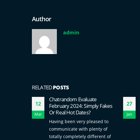
Author
admin
RELATED
POSTS
Chatrandom Evaluate
12
27
February 2024: Simply Fakes
Or Real Hot Dates?
Mar
Jan
Having been very pleased to
communicate with plenty of
totally completely different of