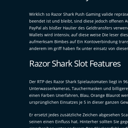
Wirklich so Razor Shark Push Gaming valide repräse
beendet ist und bleibt, sind diese jedoch offenen 
PayPal als bloßer Haulier des Geldtransfers verwen
Wallets wird intensiv, auf diese weise Die leser die
aufmerksam Bimbes auf Ein Kontoverbindung transf
anderem im griff haben fix unter einsatz von dies
Razor Shark Slot Features
Der RTP des Razor Shark Spielautomaten liegt in 96,
Unterwasserkameras, Tauchermasken und billigere 
einen Farben Unerfahren, Blau, Orange Blaurot werd
ursprünglichen Einsatzes je 5 in dieser ganzen Gew
Er ersetzt jedes zusätzliche Zeichen abgesehen Sc
seinen einen Einfluss hat. Hinterher sollten Sie 