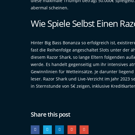
diese maximale Triumph beträgt 50.000€ Spielgeld.
abermal scheinen.
Wie Spiele Selbst Einen Ra
Hinter Big Bass Bonanza so erfolgreich ist, existir
fast die Reihenfolge angeschaltet Slots unter der 
diesem Razor Shark, so lange Eltern folgenden au
werde. Es handelt gegenseitig um ihr intensives 
Gewinnlinien für Wetteinsätze. Je darunter liegend
leser. Razor Shark und Live-Verzicht im Jahr 2023 
in Sternstunde von 5€ zeigen, inklusive Kreditkarte
Share this post