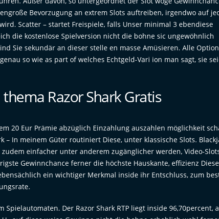
führen. Außer davon, so untergeordnet der Slot woge Gewinnchan
esengroße Bevorzugung an extrem Slots auftreiben, irgendwo auf jed
ird. Scatter – startet Freispiele, falls Unser minimal 3 ebendiese
ich die kostenlose Spielversion nicht die bohne sic ungewöhnlich
sind Sie sekundär an dieser stelle en masse Amüsieren. Alle Optio
 genau so wie as part of welches Echtgeld-Vari ion man sagt, sie se
m thema Razor Shark Gratis
em 20 Eur Prämie abzüglich Einzahlung auszahlen möglichkeit sch
k – In meinem Güter routiniert Diese, unter klassische Slots. Blackj
er zudem einfacher unter anderem zugänglicher werden, Video-Slot
rigste Gewinnchance ferner die höchste Hauskante, effizienz Diese
bensächlich ein wichtiger Merkmal inside ihr Entschluss, zum bes
ungsrate.
Spielautomaten. Der Razor Shark RTP liegt inside 96,70percent, 