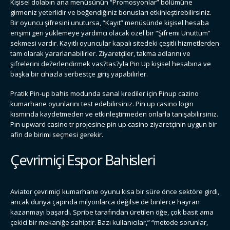
Kişisel dolabın ana menüsünün “Promosyonlar” bölümüne
girmeniz yeterlidir ve beğendiğiniz bonusları etkinleştirebilirsiniz.
Bir oyuncu şifresini unutursa, “Kayıt” menüsünde kişisel hesaba
erişimi geri yüklemeye yardımcı olacak özel bir “Şifremi Unuttum”
sekmesi vardır. Kayıtlı oyuncular kapalı sitedeki çeşitli hizmetlerden
tam olarak yararlanabilirler. Ziyaretçiler, takma adlarını ve
şifrelerini de?erlendirmek vas?tas?yla Pin Up kişisel hesabına ve
başka bir cihazla serbestçe giriş yapabilirler.
Pratik Pin-up bahis modunda sanal krediler için Pinup cazino
kumarhane oyunlarını test edebilirsiniz. Pin up casino login
kısmında kaydetmeden ve etkinleştirmeden onlarla tanışabilirsiniz.
Pın upward casino tr projesine pin up casino ziyaretçinin uygun bir
afin de birimi seçmesi gerekir.
Çevrimiçi Espor Bahisleri
Aviator çevrimiçi kumarhane oyunu kısa bir süre önce sektöre girdi,
ancak dünya çapında milyonlarca değilse de binlerce hayran
kazanmayı başardı. Spribe tarafından üretilen öğe, çok basit ama
çekici bir mekaniğe sahiptir. Bazı kullanıcılar,” “metode sorunlar,