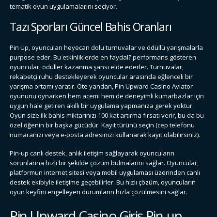
tematik oyun uygulamalarını seçiyor.
Tazı Sporları Güncel Bahis Oranları
Pin Up, oyuncuları heyecan dolu turnuvalar ve ödüllü yarışmalarla
purpose eder. Bu etkinliklerde en faydal? performans gösteren
oyuncular, ödüller kazanma şansı elde ederler. Turnuvalar,
rekabetçi ruhu destekleyerek oyuncular arasında eğlenceli bir
yarışma ortamı yaratır. Öte yandan, Pin Upward Casino Aviator
oyununu oynarken hem acemi hem de deneyimli kumarbazlar için
uygun hale getiren akıllı bir uygulama yapmanıza gerek yoktur.
Oyun size ilk bahis miktarınızı 100 kat artırma fırsatı verir, bu da bu
özel öğenin bir başka gücüdür. Kayıt türünü seçin (cep telefonu
numaranızı veya e-posta adresinizi kullanarak kayıt olabilirsiniz).
Pin-up canlı destek, anlık iletişim sağlayarak oyuncuların
sorunlarına hızlı bir şekilde çözüm bulmalarını sağlar. Oyuncular,
platformun internet sitesi veya mobil uygulaması üzerinden canlı
destek ekibiyle iletişime geçebilirler. Bu hızlı çözüm, oyuncuların
oyun keyfini engelleyen durumların hızla çözülmesini sağlar.
Pin Upward Casino Giriş Pin-up