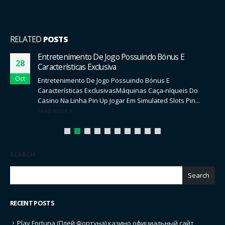
RELATED
POSTS
Entretenimento De Jogo Possuindo Bónus E
28
Características Exclusiva
Oct
Entretenimento De Jogo Possuindo Bónus E
Características ExclusivasMáquinas Caça-níqueis Do
Casino Na Linha Pin Up Jogar Em Simulated Slots Pin...
read more
SEARCH
Search
RECENT POSTS
Play Fortuna (Плей Фортуна) казино официальный сайт