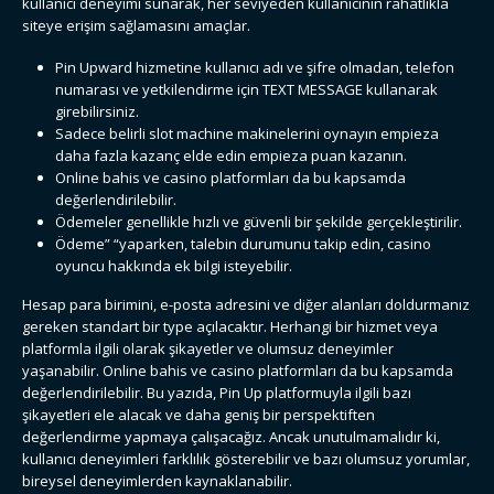
kullanıcı deneyimi sunarak, her seviyeden kullanıcının rahatlıkla
siteye erişim sağlamasını amaçlar.
Pin Upward hizmetine kullanıcı adı ve şifre olmadan, telefon
numarası ve yetkilendirme için TEXT MESSAGE kullanarak
girebilirsiniz.
Sadece belirli slot machine makinelerini oynayın empieza
daha fazla kazanç elde edin empieza puan kazanın.
Online bahis ve casino platformları da bu kapsamda
değerlendirilebilir.
Ödemeler genellikle hızlı ve güvenli bir şekilde gerçekleştirilir.
Ödeme” “yaparken, talebin durumunu takip edin, casino
oyuncu hakkında ek bilgi isteyebilir.
Hesap para birimini, e-posta adresini ve diğer alanları doldurmanız
gereken standart bir type açılacaktır. Herhangi bir hizmet veya
platformla ilgili olarak şikayetler ve olumsuz deneyimler
yaşanabilir. Online bahis ve casino platformları da bu kapsamda
değerlendirilebilir. Bu yazıda, Pin Up platformuyla ilgili bazı
şikayetleri ele alacak ve daha geniş bir perspektiften
değerlendirme yapmaya çalışacağız. Ancak unutulmamalıdır ki,
kullanıcı deneyimleri farklılık gösterebilir ve bazı olumsuz yorumlar,
bireysel deneyimlerden kaynaklanabilir.