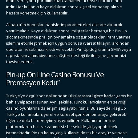
mobil versiyonu portalımızdan tamamen ücretsiz olarak Pinup
indir. Her kullanıcı kayıt olduktan sonra kişisel bir hesap alır ve
hesabı yönetmek için kullanabilir.
Alınan tüm bonuslar, bahislerin parametreleri dikkate alınarak
yatırılmalıdır. Kayıt olduktan sonra, müşteriler herhangi bir Pin Up
slot makinesinde pra için oynamakta özgür olacaklar. Para yatırma
işlemini etkinleştirmek için uygun bonusa (varsa) tıklayın, ardından
operatör hesabınıza kredi verecektir. Pin Up doğrulama SMS’i veya
e-postasını alamadıysanız müşteri desteği ile iletişime geçmenizi
tavsiye ederiz.
Pin-up On Line Casino Bonusu Ve
Promosyon Kodu”
Türkiye’ye özgü spor dallarından uluslararası liglere kadar geniş bir
bahis yelpazesi sunar. Aynı şekilde, Türk kullanıcıların en sevdiği
casino oyunlarına da erişim sağlayabilirsiniz. Bu sayede, Flag Up
Türkiye kullanıcıları, yerel ve küresel içerikleri bir araya getirerek
eğlence dolu bir deneyim yaşayabilirler. Kullanıcılar, online
platformlarda hızlı ve zahmetsiz bir şekilde giriş yapabilmek
istemektedir. Pin up kolay giriş, kullanıcı dostu bir arayüz ve basit