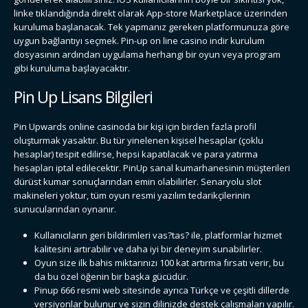
linke tıklandığında direkt olarak App-store Marketplace üzerinden
kuruluma başlanacak. Tek yapmanız gereken platformunuza göre
uygun bağlantıyı seçmek. Pin-up on line casino indir kurulum
dosyasının ardından uygulama herhangi bir oyun veya program
gibi kuruluma başlayacaktır.
Pin Up Lisans Bilgileri
Pin Upwards online casinoda bir kişi için birden fazla profil
oluşturmak yasaktır. Bu tür yinelenen kişisel hesaplar (çoklu
hesaplar) tespit edilirse, hepsi kapatılacak ve para yatırma
hesapları iptal edilecektir. PinUp sanal kumarhanesinin müşterileri
dürüst kumar sonuçlarından emin olabilirler. Senaryolu slot
makineleri yoktur, tüm oyun resmi yazılım tedarikçilerinin
sunucularından oynanır.
Kullanıcıların geri bildirimleri vas?tas? ile, platformlar hizmet
kalitesini artırabilir ve daha iyi bir deneyim sunabilirler.
Oyun size ilk bahis miktarınızı 100 kat artırma fırsatı verir, bu
da bu özel öğenin bir başka gücüdür.
Pinup 666 resmi web sitesinde ayrıca Türkçe ve çeşitli dillerde
versiyonlar bulunur ve sizin dilinizde destek çalışmaları yapılır.