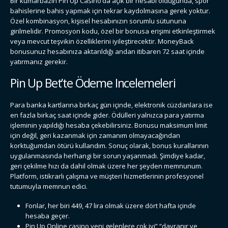
Bir kumarbazın Pin Up Casino’da açık bir hesabı olduğunda, spor
bahislerine bahis yapmak için tekrar kaydolmasına gerek yoktur.
Özel kombinasyon, kişisel hesabınızın sorumlu sütununa
girilmelidir. Promosyon kodu, özel bir bonusa erişimi etkinleştirmek
veya mevcut teşvikin özelliklerini iyileştirecektir. MoneyBack
bonusunuz hesabınıza aktarıldığı andan itibaren 72 saat içinde
yatırmanız gerekir.
Pin Up Bet’te Ödeme Incelemeleri
Para banka kartlarına birkaç gün içinde, elektronik cüzdanlara ise
en fazla birkaç saat içinde gider. Ödülleri yalnızca para yatırma
işleminin yapıldığı hesaba çekebilirsiniz. Bonusu maksimum limit
için değil, geri kazanmak için zamanım olmayacağından
korktuğumdan ötürü kullandım. Sonuç olarak, bonus kurallarının
uygulanmasında herhangi bir sorun yaşanmadı. Şimdiye kadar,
geri çekilme hızı da dahil olmak üzere her şeyden memnunum.
Platform, istikrarlı çalışma ve müşteri hizmetlerinin profesyonel
tutumuyla memnun edici.
Fonlar, her biri 449, 47 lira olmak üzere dört hafta içinde
hesaba geçer.
Pin Up Online casino yeni gelenlere çok iyi” “davranır ve