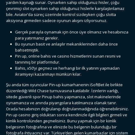
yardım kaynağı sunar. Oynarken sahip olduğunuz hisler, çoğu
çevrimiçi slot oynarken sahip olduğunuz hislerle karşılaştırılamaz
bile. Aviator’da süreç üzerinde kontrol sizdeyken çoğu slotta
aksiyona girmeden sadece oyunun akışını izliyorsunuz.
Gerçek parayla oynamak için önce üye olmanız ve hesabınıza
para yatırmanız gerekir.
Bu oyunun basit ve anlaşılır mekaniklerinden daha önce
bahsetmiştik.
Pin up, online bahis ve casino hizmetlerini sunan resmi ve
tanınmış bir platformdur.
Bahis, x50’yi geçmez ve herhangi bir ilk yatırım yapmadan
ikramiyeyi kazanmayı mümkün kılar.
Şu anda tüm oyuncular Pin-up kumarhanenin iSoftBet ile birlikte
düzenlediği Wild Chase turnuvasına katılabilir. İzinlerin varlığı,
sitede güvenli spor Pinup bahis yapmanıza, slot makinelerinde
oynamanıza ve anında piyangolara katılmanıza olanak tanır.
Orada hesabınızın doğrulanıp doğrulanmadığınıda öğrenebilirsiniz.
Pin up casino giriş olduktan sonra kendinizle ilgili bilgileri girmeli ve
kimlik kontrolünden geçmelisiniz. Bunu yapmak için bir kimlik
belgesinin fotoğrafına ve elinizde bu belgenin bulunduğu bir
fotoğrafa ihtiyacınız var. Türkiye’den gelen kumarbazlar için sistem