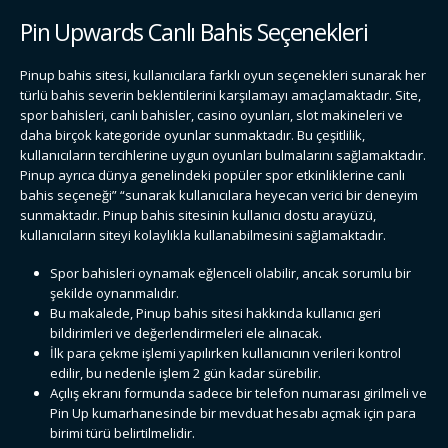
Pin Upwards Canlı Bahis Seçenekleri
Pinup bahis sitesi, kullanıcılara farklı oyun seçenekleri sunarak her
türlü bahis severin beklentilerini karşılamayı amaçlamaktadır. Site,
spor bahisleri, canlı bahisler, casino oyunları, slot makineleri ve
daha birçok kategoride oyunlar sunmaktadır. Bu çeşitlilik,
kullanıcıların tercihlerine uygun oyunları bulmalarını sağlamaktadır.
Pinup ayrıca dünya genelindeki popüler spor etkinliklerine canlı
bahis seçeneği” “sunarak kullanıcılara heyecan verici bir deneyim
sunmaktadır. Pinup bahis sitesinin kullanıcı dostu arayüzü,
kullanıcıların siteyi kolaylıkla kullanabilmesini sağlamaktadır.
Spor bahisleri oynamak eğlenceli olabilir, ancak sorumlu bir
şekilde oynanmalıdır.
Bu makalede, Pinup bahis sitesi hakkında kullanıcı geri
bildirimleri ve değerlendirmeleri ele alınacak.
İlk para çekme işlemi yapılırken kullanıcının verileri kontrol
edilir, bu nedenle işlem 2 gün kadar sürebilir.
Açılış ekranı formunda sadece bir telefon numarası girilmeli ve
Pin Up kumarhanesinde bir mevduat hesabı açmak için para
birimi türü belirtilmelidir.