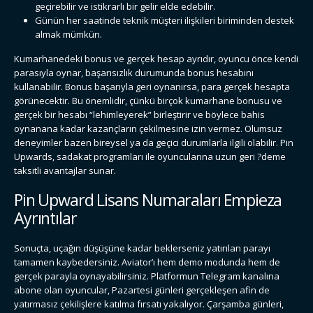
geçirebilir ve istikrarlı bir gelir elde edebilir.
Günün her saatinde teknik müşteri ilişkileri biriminden destek
almak mümkün.
Kumarhanedeki bonus ve gerçek hesap ayrıdır, oyuncu önce kendi
parasıyla oynar, başarısızlık durumunda bonus hesabını
kullanabilir. Bonus başarıyla geri oynanırsa, para gerçek hesapta
görünecektir. Bu önemlidir, çünkü birçok kumarhane bonusu ve
gerçek bir hesabı “lehimleyerek” birleştirir ve böylece bahis
oynanana kadar kazançların çekilmesine izin vermez. Olumsuz
deneyimler bazen bireysel ya da geçici durumlarla ilgili olabilir. Pin
Upwards, sadakat programları ile oyuncularına uzun geri ?deme
taksitli avantajlar sunar.
Pin Upward Lisans Numaraları Empieza
Ayrıntılar
Sonuçta, uçağın düşüşüne kadar beklerseniz yatırılan parayı
tamamen kaybedersiniz. Aviator’ı hem demo modunda hem de
gerçek parayla oynayabilirsiniz. Platformun Telegram kanalına
abone olan oyuncular, Pazartesi günleri gerçekleşen afin de
yatırmasız çekilişlere katılma fırsatı yakalıyor. Çarşamba günleri,