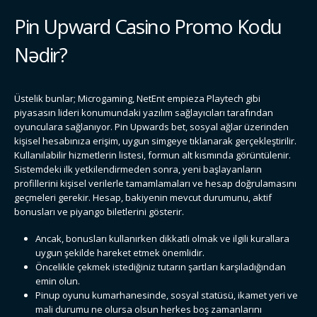
Pin Upward Casino Promo Kodu
Nədir?
Üstelik bunlar; Microgaming, NetEnt empieza Playtech gibi
piyasasın lideri konumundaki yazılım sağlayıcıları tarafından
oyunculara sağlanıyor. Pin Upwards bet, sosyal ağlar üzerinden
kişisel hesabınıza erişim, uygun simgeye tıklanarak gerçekleştirilir.
Kullanılabilir hizmetlerin listesi, formun alt kısmında görüntülenir.
Sistemdeki ilk yetkilendirmeden sonra, yeni başlayanların
profillerini kişisel verilerle tamamlamaları ve hesap doğrulamasını
geçmeleri gerekir. Hesap, bakiyenin mevcut durumunu, aktif
bonusları ve piyango biletlerini gösterir.
Ancak, bonusları kullanırken dikkatli olmak ve ilgili kurallara
uygun şekilde hareket etmek önemlidir.
Öncelikle çekmek istediğiniz tutarın şartları karşıladığından
emin olun.
Pinup oyunu kumarhanesinde, sosyal statüsü, ikamet yeri ve
mali durumu ne olursa olsun herkes boş zamanlarını