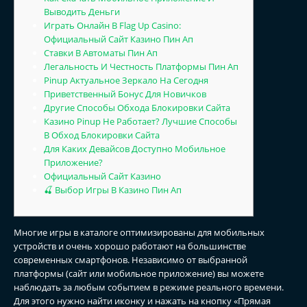
Выводить Деньги
Играть Онлайн В Flag Up Casino:
Официальный Сайт Казино Пин Ап
Ставки В Автоматы Пин Ап
Легальность И Честность Платформы Пин Ап
Pinup Актуальное Зеркало На Сегодня
Приветственный Бонус Для Новичков
Другие Способы Обхода Блокировки Сайта
Казино Pinup Не Работает? Лучшие Способы
В Обход Блокировки Сайта
Для Каких Девайсов Доступно Мобильное
Приложение?
Официальный Сайт Казино
🍒️ Выбор Игры В Казино Пин Ап
Многие игры в каталоге оптимизированы для мобильных
устройств и очень хорошо работают на большинстве
современных смартфонов. Независимо от выбранной
платформы (сайт или мобильное приложение) вы можете
наблюдать за любым событием в режиме реального времени.
Для этого нужно найти иконку и нажать на кнопку «Прямая