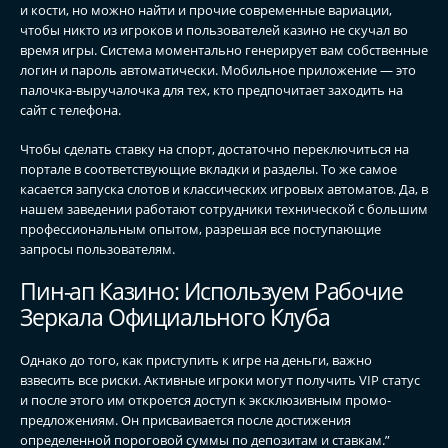
и кости, но можно найти и прочие современные вариации,
чтобы никто из игроков и пользователей казино не скучал во
время игры. Система моментально генерирует вам собственные
логин и пароль автоматически. Мобильное приложение — это
палочка-выручалочка для тех, кто предпочитает заходить на
сайт с телефона.
Чтобы сделать ставку на спорт, достаточно переключиться на
портале в соответствующие вкладки и разделы. То же самое
касается запуска слотов и классических игровых автоматов. Да, в
нашем заведении работают сотрудники технической с большим
профессиональным опытом, разрешая все поступающие
запросы пользователям.
Пин-ап Казино: Используем Рабочие
Зеркала Официального Клуба
Однако до того, как приступить к игре на деньги, важно
взвесить все риски. Активные игроки могут получить VIP статус
и после этого им откроется доступ к эксклюзивным промо-
предложениям. Он присваивается после достижения
определенной пороговой суммы по депозитам и ставкам.”