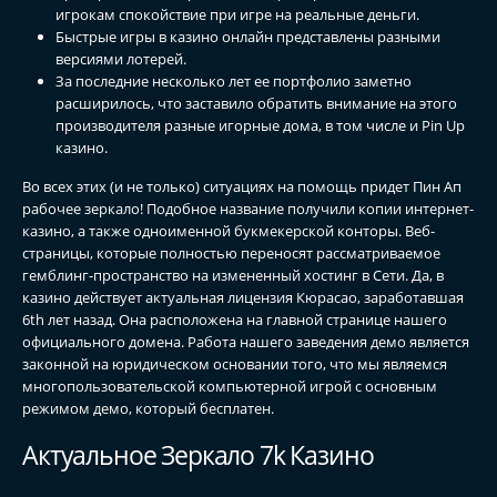
игрокам спокойствие при игре на реальные деньги.
Быстрые игры в казино онлайн представлены разными
версиями лотерей.
За последние несколько лет ее портфолио заметно
расширилось, что заставило обратить внимание на этого
производителя разные игорные дома, в том числе и Pin Up
казино.
Во всех этих (и не только) ситуациях на помощь придет Пин Ап
рабочее зеркало! Подобное название получили копии интернет-
казино, а также одноименной букмекерской конторы. Веб-
страницы, которые полностью переносят рассматриваемое
гемблинг-пространство на измененный хостинг в Сети. Да, в
казино действует актуальная лицензия Кюрасао, заработавшая
6th лет назад. Она расположена на главной странице нашего
официального домена. Работа нашего заведения демо является
законной на юридическом основании того, что мы являемся
многопользовательской компьютерной игрой с основным
режимом демо, который бесплатен.
Актуальное Зеркало 7k Казино