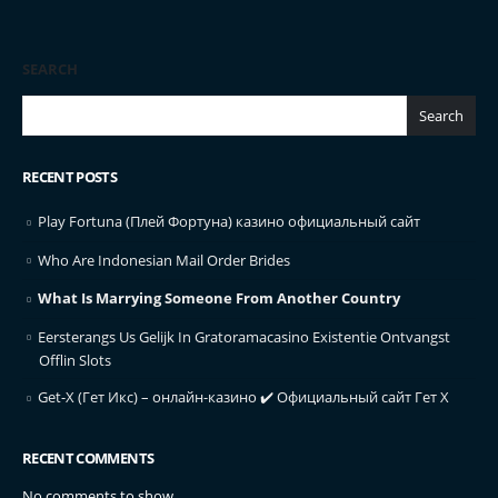
SEARCH
Search
RECENT POSTS
Play Fortuna (Плей Фортуна) казино официальный сайт
Who Are Indonesian Mail Order Brides
What Is Marrying Someone From Another Country
Eersterangs Us Gelijk In Gratoramacasino Existentie Ontvangst
Offlin Slots
Get-X (Гет Икс) – онлайн-казино ✔️ Официальный сайт Гет Х
RECENT COMMENTS
No comments to show.