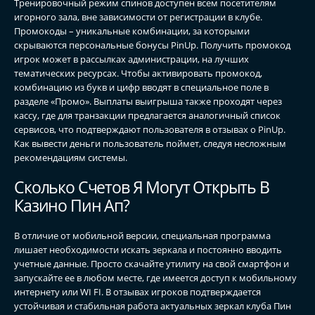
Тренировочный режим спинов доступен всем посетителям
игорного зала, вне зависимости от регистрации в клубе.
Промокоды – уникальные комбинации, за которыми
скрываются персональные бонусы PinUp. Получить промокод
игрок может в рассылках администрации, на лучших
тематических ресурсах. Чтобы активировать промокод,
комбинацию из букв и цифр вводят в специальное поле в
разделе «Промо». Выплаты выигрыша также проходят через
кассу, где для транзакции предлагается аналогичный список
сервисов, что подтверждают пользователя в отзывах о PinUp.
Как вывести деньги пользователь поймет, следуя несложным
рекомендациям системы.
Сколько Счетов Я Могут Открыть В
Казино Пин Ап?
В отличие от мобильной версии, специальная программа
лишает необходимости искать зеркала и постоянно вводить
учетные данные. Просто скачайте утилиту на свой смартфон и
запускайте ее в любом месте, где имеется доступ к мобильному
интернету или WI FI. В отзывах игроков подтверждается
устойчивая и стабильная работа актуальных зеркал клуба Пин