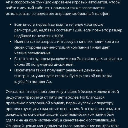
Ап и скоростное функционирование игровых автоматов. Чтобы
войти в личный кабинет, новичкам также разрешается
использовать во время регистрации мобильный телефон.
Если внести первый депозит в течение часа после
регистрации, надбавка составит 120%, если позже то размер
надбавки понизится к 100%.
Именно такие вопросы интересуют многих новичков и со
своей стороны администрация компании Пинап дает
четкие разъяснения.
В соответствующем разделе меню 7к казино насчитывается
около 30 популярных дисциплин.
Посетители также получают реальные денежные
выигрыши, участвуя в ставках букмекерской конторы
клуба Pin number Ap.
Считается, что для построения успешной бизнес модели в этой
индустрии требуется от пяти лет и более. Но благодаря
правильно построенной модели, первый успех к оператору
пришел спустя два года после основания. Это связано с тем, что
изначально основной акцент в деятельности компании был
сделан не на количественной, а качественной составляющей.
Основной целью менеджмента стало заключение контрактов с