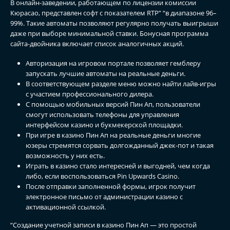
В онлайн-заведении, работающем по лицензии комиссии
Кюрасао, представлен софт с показателем RTP” “в диапазоне 96–
99%. Такие автоматы позволяют регулярно получать выигрыши
даже при выборе минимальной ставки. Бонусная программа
сайта-двойника включает список аналогичных акций.
Авторизация на игровом портале позволяет гемблеру
запускать лучшие автоматы на реальные деньги.
В соответствующем разделе меню можно найти лайв-игры
с участием профессионального дилера.
С помощью мобильных версий Пин Ап, пользователи
смогут использовать телефоны для управления
интерфейсом казино и букмекерской площадки.
При игре в казино Пин Ап на реальные деньги многие
юзеры стремятся сорвать долгожданный джек-пот и такая
возможность у них есть.
Играть в казино стало интересней и выгодней, чем когда
либо, если воспользоваться Pin Upwards Casino.
После отправки заполненной формы, игрок получит
электронное письмо от администрации казино с
активационной ссылкой.
“Создание учетной записи в казино Пин Ап — это простой