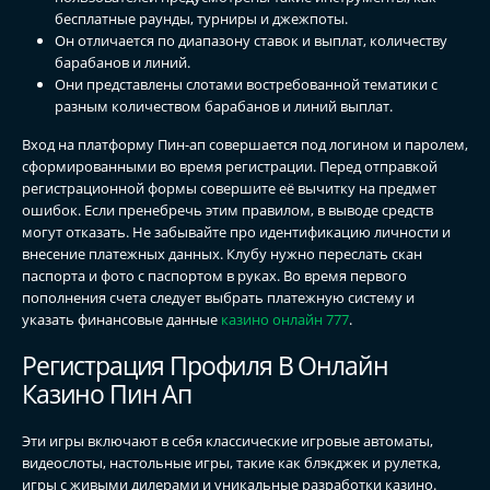
бесплатные раунды, турниры и джежпоты.
Он отличается по диапазону ставок и выплат, количеству
барабанов и линий.
Они представлены слотами востребованной тематики с
разным количеством барабанов и линий выплат.
Вход на платформу Пин-ап совершается под логином и паролем,
сформированными во время регистрации. Перед отправкой
регистрационной формы совершите её вычитку на предмет
ошибок. Если пренебречь этим правилом, в выводе средств
могут отказать. Не забывайте про идентификацию личности и
внесение платежных данных. Клубу нужно переслать скан
паспорта и фото с паспортом в руках. Во время первого
пополнения счета следует выбрать платежную систему и
указать финансовые данные
казино онлайн 777
.
Регистрация Профиля В Онлайн
Казино Пин Ап
Эти игры включают в себя классические игровые автоматы,
видеослоты, настольные игры, такие как блэкджек и рулетка,
игры с живыми дилерами и уникальные разработки казино.