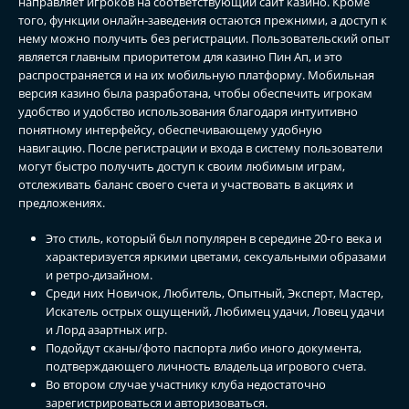
направляет игроков на соответствующий сайт казино. Кроме
того, функции онлайн-заведения остаются прежними, а доступ к
нему можно получить без регистрации. Пользовательский опыт
является главным приоритетом для казино Пин Ап, и это
распространяется и на их мобильную платформу. Мобильная
версия казино была разработана, чтобы обеспечить игрокам
удобство и удобство использования благодаря интуитивно
понятному интерфейсу, обеспечивающему удобную
навигацию. После регистрации и входа в систему пользователи
могут быстро получить доступ к своим любимым играм,
отслеживать баланс своего счета и участвовать в акциях и
предложениях.
Это стиль, который был популярен в середине 20-го века и
характеризуется яркими цветами, сексуальными образами
и ретро-дизайном.
Среди них Новичок, Любитель, Опытный, Эксперт, Мастер,
Искатель острых ощущений, Любимец удачи, Ловец удачи
и Лорд азартных игр.
Подойдут сканы/фото паспорта либо иного документа,
подтверждающего личность владельца игрового счета.
Во втором случае участнику клуба недостаточно
зарегистрироваться и авторизоваться.