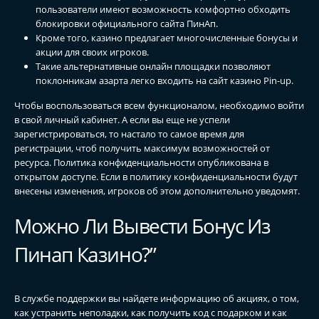
пользователи имеют возможность комфортно обходить
блокировки официального сайта ПинАп.
Кроме того, казино предлагает многочисленные бонусы и
акции для своих игроков.
Такие альтернативные онлайн площадки позволяют
поклонникам азарта легко входить на сайт казино Pin-up.
Чтобы воспользоваться всем функционалом, необходимо войти
в свой личный кабинет. А если вы еще не успели
зарегистрироваться, то настало то самое время для
регистрации, чтоб получить максимум возможностей от
ресурса. Политика конфиденциальности опубликована в
открытом доступе. Если в политику конфиденциальности будут
внесены изменения, игроков об этом дополнительно уведомят.
Можно Ли Вывести Бонус Из
Пинап Казино?”
В службе поддержки вы найдете информацию об акциях, о том,
как устранить неполадки, как получить код с подарком и как