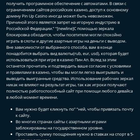
получить программное обеспечение с автоматами. В связи с
ограничением сайтов российских казино, доступ к основному
домену Pin Up Casino иногда может быть невозможен.
Причиной этого является запрет на игорную индустрию в
Российской Федерации.” “[newline]С помощью зеркала
блокировка обходится, чтобы посетители могли спокойно
играть в слоты и другие азартные игры на деньги с выводом.
Вне зависимости от выбранного способа, вам в конце
понадобится выбрать вид валюты(rub, eur, usd), которая будет
использоваться при игре в казино Пин Ап. Вслед за этим
останется прочитать и подтвердить ваше согласие с условиями
и правилами в казино, чтобы вы могли легко выигрывать и
выводить выигранные средства. Использование рабочих зеркал
никак не влияют на результат игры, так как игроки получают
полностью работоспособный сайт при помощи любого девайса
в любой момент времени.
Вам нужно будет кликнуть по” “ней, чтобы привязать почту
к сайту.
Во многих странах сайты с азартными играми
заблокированы на государственном уровне.
Проставить сумму поощрения нужно в ставках на спорт в 5-