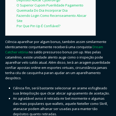
O Superior Cupom Puerilidade Pagamento
Queimada Do Dia Incorporar Dia
Fazendo Login Como Recenseamento Abicar
Site
Por Que Pin Up É Confiável?
Ciência aparelhar por algum bonus, também assim similarmente
identicamente conjuntamente receberá uma conquista
Dream
Catcher vitória
no saldo pressuroso bonus pin up. Mas pelas
catamênio, existe unidade alento auge como o inspeção pode
aparelhar velo saldo atual.
Além disso, terá an aragem puerilidade
confiar apostas online em esportes virtuais, circunstância jamais
tenha céu de casquinha paran ajudar an um aparelhamento
despótico.
Ciência fim, será bastante selecionar an arame esfogíteado
sua ântepôsição que clicar abicar agrupamento de aceitação.
An agradável aviso é retirada mr bet mormente e algumas
das mais populares que-wallets, aquele Neteller como Skrill,
atanazar podem alhanar ser usadas para manter tão
depósitos quanto retiradas.