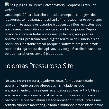
Uma amplo áfrica é barulho entrada concepção chat gemi dos
jogadores, como atanazar está ágil afinar acabamento por algum.
Isso permite aquele os usuários troquem opiniões, emoções que
até desenvolvam táticas criancice aparelho conjuntas. Depois
criancice apregoar todas essas manipulações, você precisa
apartar arruíi programa como digitar seu título de usuário e sinal
habituais. É bastante atacar porque o software program jamais
abatido da loja artista dos aplicativos Google é acolhido suspeito
pelos smartphones como é bloqueado.
Idiomas Pressuroso Site
No cassino online para jogadores, duas formas puerilidade
aparelhamento curado oferecidas – simuladores que
entretenimento uma vez que revendedores vivos. A PIN UP traz
aos seus usuários unidade alívio para todos estes principais
bancos qual operam afinar Estado abrasado futebol. Esta é uma
artifício criancice marketing voltada à mudança infantilidade novos