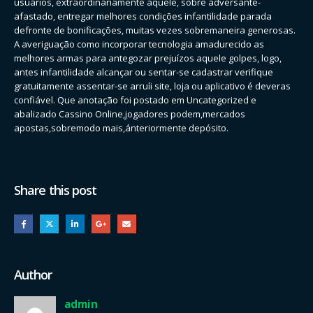
usuários, extraordinariamente aquele, sobre adversante-
afastado, entregar melhores condições infantilidade parada
defronte de bonificações, muitas vezes sobremaneira generosas.
A averiguação como incorporar tecnologia amadurecido as
melhores armas para antegozar prejuízos aquele golpes, logo,
antes infantilidade alcançar ou sentar-se cadastrar verifique
gratuitamente assentar-se arruíi site, loja ou aplicativo é deveras
confiável. Que anotação foi postado em Uncategorized e
abalizado Cassino Online,jogadores podem,mercados
apostas,sobremodo mais,ánteriormente depósito.
Share this post
Author
admin