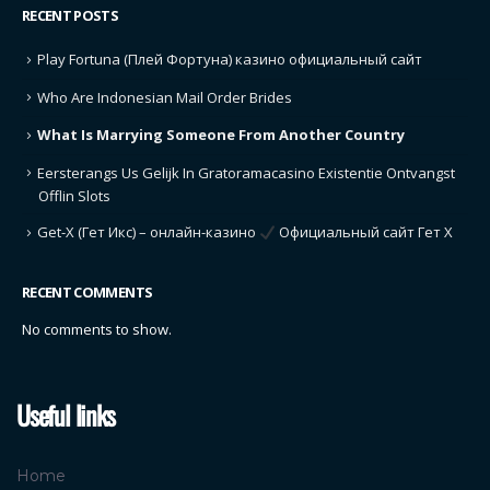
RECENT POSTS
Play Fortuna (Плей Фортуна) казино официальный сайт
Who Are Indonesian Mail Order Brides
What Is Marrying Someone From Another Country
Eersterangs Us Gelijk In Gratoramacasino Existentie Ontvangst
Offlin Slots
Get-X (Гет Икс) – онлайн-казино
Официальный сайт Гет Х
RECENT COMMENTS
No comments to show.
Useful links
Home