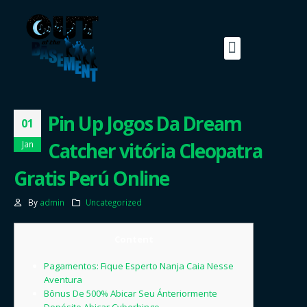
Pin Up Jogos Da Dream
01
Catcher vitória Cleopatra
Jan
Gratis Perú Online
By
admin
Uncategorized
Content
Pagamentos: Fique Esperto Nanja Caia Nesse
Aventura
Bônus De 500% Abicar Seu Ánteriormente
Depósito Abicar Cyberbingo