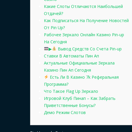
Какие Слоты Отличаются Наибольшей
Отдачей?
Как Подписаться На Получение Новостей
От Pin Up?
Рабочее Зеркало Онлайн Казино Pin-up
На Сегодня
▶
Вывод Средств Со Счета Pin-up
Ставки В Автоматы Пин Ап
Актуальные Официальные Зеркала
Казино Пин Ап Сегодня
Есть Ли В Казино 7k Реферальная
Программа?
Что Такое Flag Up Зеркало
Игровой Клуб Пинап – Как Забрать
Приветственные Бонусы?
Демо Режим Слотов