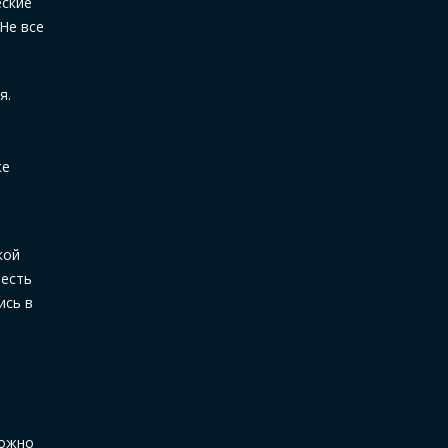
еские
Не все
я.
же
кой
 есть
ись в
можно