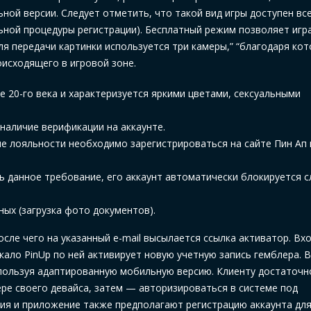
ной версии. Следует отметить, что такой вид игры доступен вс
ной процедуры регистрации). Бесплатный режим позволяет игра
Для передачи картинки используется три камеры,” “благодаря ко
исходящего в игровой зоне.
е 20-го века и характеризуется яркими цветами, сексуальными
наличие верификации на аккаунте.
ме лояльности необходимо зарегистрироваться на сайте Пин Ап 
ь данное требование, его аккаунт автоматически блокируется 
ых (загрузка фото документов).
сле чего на указанный e-mail высылается ссылка активатор. Вхо
кало PinUp по ней активирует новую учетную запись гемблера. 
пользуя адаптированную мобильную версию. Клиенту достаточн
ере своего девайса, затем — авторизироваться в системе под
я и приложение также предполагают регистрацию аккаунта дл