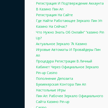
Регистрация И Подтверждение Аккаунта
В Казино Пин Ап
Регистрация На Сайте
Где Найти Работающее Зеркало Пин Уп
Казино На Сейчас?
Что Нужно Знать Об Онлайн” “казино Pin
Up?
Актуальное Зеркало 7k Казино
Игровые Автоматы И Провайдеры Пин
Ап
Процедура Регистрации В Личный
Кабинет Через Официальное Зеркало
Pin-up Casino
Пополнение Депозита
Букмекерская Контора Пин Ап
Настольные Игры
Пин Ап: Рабочее Зеркало Официального
Сайта Казино Pin-up
Casino