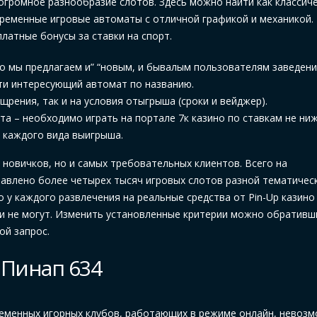
 огромное разнообразие слотов. Здесь можно найти как классич
овременные игровые автоматы с отличной графикой и механикой. 
латные бонусы за ставки на спорт.
о мы предлагаем и” “новым, и бывалым пользователям заведени
ти интересующий автомат по названию.
рения, так и на условия отыгрыша (сроки и вейджер).
а – необходимо играть на портале 7к казино по ставкам не ни
 каждого вида выигрыша.
новичков, но и самых требовательных клиентов. Всего на
авлено более четырех тысяч игровых слотов разной тематичес
о у каждого развлечения на реальные средства от Pin-Up казино
и не могут. Изменить установленные критерии можно обративш
ой запрос.
 Пинап 634
ременных игорных клубов, работающих в режиме онлайн, невоз