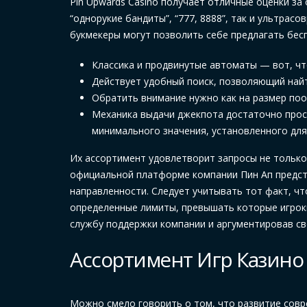
Pin Upwards Casino получает отличные оценки за
“однорукие бандиты”, “777, 8888”, так и ультрас
букмекеры могут позволить себе предлагать бесп
Классика и продвинутые автоматы — вот, чт
Действует удобный поиск, позволяющий най
Обратить внимание нужно как на размер поощ
Механика выдачи джекпота достаточно прост
минимального значения, установленного для
Их ассортимент удовлетворит запросы не только 
официальной платформе компании Пин Ап предст
направленности. Следует учитывать тот факт, чт
определенные лимиты, превышать которые игрок
службу поддержки компании и аргументировав св
Ассортимент Игр Казино
Можно смело говорить о том, что развитие сов