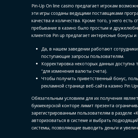
Pin-Up On line casino предлагает игрокам возможн
эти игры созданы ведущими поставщиками програ
качества и количества. Кроме того, у него есть 
пребывание в казино было простым и дружелюбн
клиентов Pin up предлагает интересные бонусы и 
Да, в нашем заведении работают сотрудник
поступающие запросы пользователям.
Корректировка некоторых данных доступна т
“для изменения валюты счета).
Чтобы получить приветственный бонус, пол
рекламной странице веб-сайта казино Pin Up
Обязательным условием для их получения являет
букмекерской конторе лимит презента ограничива
зарегистрированным пользователям в разделе «К
авторизоваться в системе и выбрать подходящи
системы, позволяющие выводить деньги и увелич